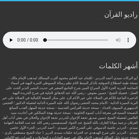
راديو القرآن
أشهر الكلمات
أبو البركات سيدي أحمد الدردير - للإمام عبد الحليم محمود
أقرب المسالك لمذهب الإمام مالك -
نسخة طيبة
اصطلاح الصوفية بالذكر
البسط التام نظم رسالة السيوطي
الثمرة البهية في أسماء
الصاحبة البدرية
الجزء الأول السراج المنير شرح الجامع الصغير في حديث البشير النذير
الحث على
العمل - فضيلة الشيخ / حسين معوض - رضي الله عنه
الحقائق الجلية في شرح الخريدة البهية
الذخيرة الماحية للآثام في الصلاة علي خير الأنام
الرد علي منكر الصيغة الكمالية في الصلاة علي خير
البرية
السيرة الذاتية - الامام محمد الحفنى رضوان الله عليه
السيرة الذاتية لفضيلة الدكتور / العجمي
الدمنهوري
السيوف الحداد - نسخة حديثة
العرائس القدسية - نسخة حديثة
المنهل العذب السائغ
النصيحة السنية في معرفة آداب كسوة الخلوتية - نسخة حديثة
بهجة السالكين في أحاديث سيد
العالمين لفضيلة الشيخ حسين صديق
تحفة الإخوان للدردير
تحفة الإخوان والخلان في بعض آداب أهل
العرفان
ترجمة مولانا العارف بالله الشيخ عبد الجواد المنسفيسى رضي الله عنه
ثبت العلامة الفهامة
سيدي - الدردير
حاشية الدسوقي علي الشرح الكبير لسيدي - أحمد الدردير- الجزء الأول
حاشي
سيدي - الدردير علي شرح الهدهدي
حد الحرابة
حلقات سيدى الدرير 1
حياة الشيخ مصطفي بكري -
نسخة حديثة
دليل السالك لمذهب الامام مالك في جميع العبادات و المعاملات و الميراث
رفع الالتباس