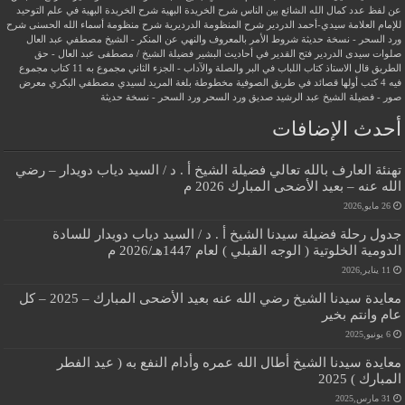
عن لفظ عدد كمال الله الشائع بين الناس
شرح الخريدة البهية
شرح الخريدة البهية في علم التوحيد
للإمام العلامة سيدي-أحمد الدردير
شرح المنظومة الدرديرية
شرح منظومة أسماء الله الحسنى
شرح
ورد السحر - نسخة حديثة
شروط الأمر بالمعروف والنهي عن المنكر - الشيخ مصطفي عبد العال
صلوات سيدى الدردير
فتح القدير في أحاديث البشير
فضيلة الشيخ / مصطفى عبد العال - حق
الطريق
قال الاستاذ
كتاب اللباب في البر والصلة والآداب - الجزء الثاني
مجموع به 11 كتاب
مجموع
فيه 4 كتب أولها قصائد في طريق الصوفية
مخطوطة بلغة المريد لسيدي مصطفي البكري
معرض
صور - فضيلة الشيخ عبد الرشيد صديق
ورد السحر
ورد السحر - نسخة حديثة
أحدث الإضافات
تهنئة العارف بالله تعالي فضيلة الشيخ أ . د / السيد دياب دويدار – رضي
الله عنه – بعيد الأضحى المبارك 2026 م
26 مايو,2026
جدول رحلة فضيلة سيدنا الشيخ أ . د / السيد دياب دويدار للسادة
الدومية الخلوتية ( الوجه القبلي ) لعام 1447هـ/2026 م
11 يناير,2026
معايدة سيدنا الشيخ رضي الله عنه بعيد الأضحى المبارك – 2025 – كل
عام وانتم بخير
6 يونيو,2025
معايدة سيدنا الشيخ أطال الله عمره وأدام النفع به ( عيد الفطر
المبارك ) 2025
31 مارس,2025