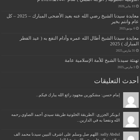
11 يناير,2026
معايدة سيدنا الشيخ رضي الله عنه بعيد الأضحى المبارك – 2025 – كل
عام وانتم بخير
6 يونيو,2025
معايدة سيدنا الشيخ أطال الله عمره وأدام النفع به ( عيد الفطر
المبارك ) 2025
31 مارس,2025
تهنئة سيدنا الشيخ للأمة الإسلامية عامة
1 مارس,2025
أحدث التعليقات
إمام حسن: مشكورين مجهود رائع الله يبارك فيكم...
ابوبكر الجزري: الطريقة الخلوتية طريقة سيدي أحمد الصاوي رحمه
الله ونفعنا به في الدارين...
sally Abdul: اللهم صل وسلم على اشرف النيين سيدنا محمد الف
صلاة وسلام عليه رحم الله شيخنا الفا...