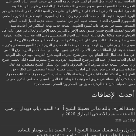
الصاحبة البدرية
الجزء الأول السراج المنير شرح الجامع الصغير في حديث البشير النذير
الحث على
العمل - فضيلة الشيخ / حسين معوض - رضي الله عنه
الحقائق الجلية في شرح الخريدة البهية
الذخيرة الماحية للآثام في الصلاة علي خير الأنام
الرد علي منكر الصيغة الكمالية في الصلاة علي خير
البرية
السيرة الذاتية - الامام محمد الحفنى رضوان الله عليه
السيرة الذاتية لفضيلة الدكتور / العجمي
الدمنهوري
السيوف الحداد - نسخة حديثة
العرائس القدسية - نسخة حديثة
المنهل العذب السائغ
النصيحة السنية في معرفة آداب كسوة الخلوتية - نسخة حديثة
بهجة السالكين في أحاديث سيد
العالمين لفضيلة الشيخ حسين صديق
تحفة الإخوان للدردير
تحفة الإخوان والخلان في بعض آداب أهل
العرفان
ترجمة مولانا العارف بالله الشيخ عبد الجواد المنسفيسى رضي الله عنه
ثبت العلامة الفهامة
سيدي - الدردير
حاشية الدسوقي علي الشرح الكبير لسيدي - أحمد الدردير- الجزء الأول
حاشي
سيدي - الدردير علي شرح الهدهدي
حد الحرابة
حلقات سيدى الدرير 1
حياة الشيخ مصطفي بكري -
نسخة حديثة
دليل السالك لمذهب الامام مالك في جميع العبادات و المعاملات و الميراث
رفع الالتباس
عن لفظ عدد كمال الله الشائع بين الناس
شرح الخريدة البهية
شرح الخريدة البهية في علم التوحيد
للإمام العلامة سيدي-أحمد الدردير
شرح المنظومة الدرديرية
شرح منظومة أسماء الله الحسنى
شرح
ورد السحر - نسخة حديثة
شروط الأمر بالمعروف والنهي عن المنكر - الشيخ مصطفي عبد العال
صلوات سيدى الدردير
فتح القدير في أحاديث البشير
فضيلة الشيخ / مصطفى عبد العال - حق
الطريق
قال الاستاذ
كتاب اللباب في البر والصلة والآداب - الجزء الثاني
مجموع به 11 كتاب
مجموع
فيه 4 كتب أولها قصائد في طريق الصوفية
مخطوطة بلغة المريد لسيدي مصطفي البكري
معرض
صور - فضيلة الشيخ عبد الرشيد صديق
ورد السحر
ورد السحر - نسخة حديثة
أحدث الإضافات
تهنئة العارف بالله تعالي فضيلة الشيخ أ . د / السيد دياب دويدار – رضي
الله عنه – بعيد الأضحى المبارك 2026 م
26 مايو,2026
جدول رحلة فضيلة سيدنا الشيخ أ . د / السيد دياب دويدار للسادة
الدومية الخلوتية ( الوجه القبلي ) لعام 1447هـ/2026 م