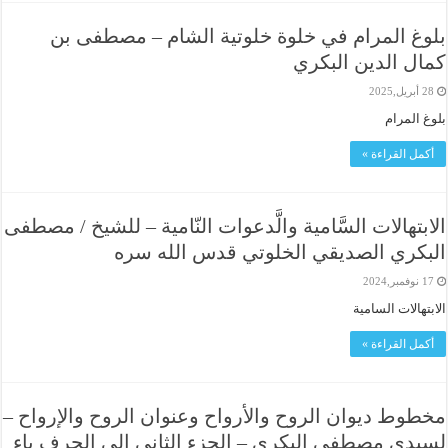
بلوغ المرام في خلوة خلوتية الشام – مصطفى بن
كمال الدين البكري
28 أبريل,2025
بلوغ المرام
أكمل القراءة »
الابتهالات السَّامية والَّدعوات النّامية – للشيخ / مصطفى
البكري الصديقي الخلوتي قدس الله سره
17 نوفمبر,2024
الابتهالات السامية
أكمل القراءة »
مخطوط ديوان الروح والأرواح وعنوان الروح والإرواح –
لسيدي مصطفي البكري – الجزء الثاني الي الحرف ياء