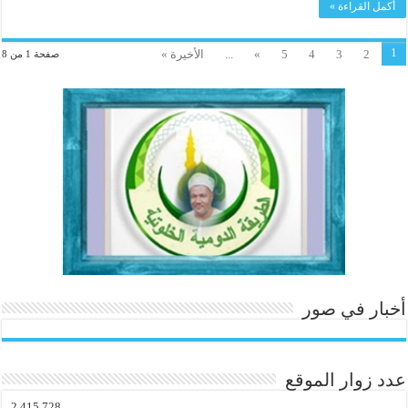
أكمل القراءة »
1
2
3
4
5
»
...
الأخيرة »
صفحة 1 من 8
أخبار في صور
عدد زوار الموقع
2,415,728