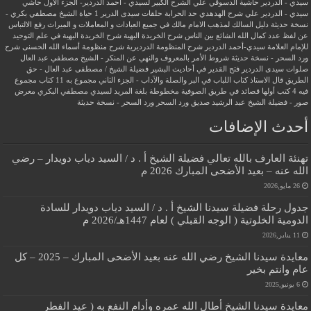
سيدي - الدردير
حاشية الدسوقي علي الشرح الكبير لسيدي - أحمد الدردير- الجزء الأول
حاشي
سيدي - الدردير علي شرح الهدهدي
حد الحرابة
حلقات سيدى الدرير 1
حياة الشيخ مصطفي بكري -
نسخة حديثة
دليل السالك لمذهب الامام مالك في جميع العبادات و المعاملات و الميراث
رفع الالتباس
عن لفظ عدد كمال الله الشائع بين الناس
شرح الخريدة البهية
شرح الخريدة البهية في علم التوحيد
للإمام العلامة سيدي-أحمد الدردير
شرح المنظومة الدرديرية
شرح منظومة أسماء الله الحسنى
شرح
ورد السحر - نسخة حديثة
شروط الأمر بالمعروف والنهي عن المنكر - الشيخ مصطفي عبد العال
صلوات سيدى الدردير
فتح القدير في أحاديث البشير
فضيلة الشيخ / مصطفى عبد العال - حق
الطريق
قال الاستاذ
كتاب اللباب في البر والصلة والآداب - الجزء الثاني
مجموع به 11 كتاب
مجموع
فيه 4 كتب أولها قصائد في طريق الصوفية
مخطوطة بلغة المريد لسيدي مصطفي البكري
معرض
صور - فضيلة الشيخ عبد الرشيد صديق
ورد السحر
ورد السحر - نسخة حديثة
أحدث الإضافات
تهنئة العارف بالله تعالي فضيلة الشيخ أ . د / السيد دياب دويدار – رضي
الله عنه – بعيد الأضحى المبارك 2026 م
26 مايو,2026
جدول رحلة فضيلة سيدنا الشيخ أ . د / السيد دياب دويدار للسادة
الدومية الخلوتية ( الوجه القبلي ) لعام 1447هـ/2026 م
11 يناير,2026
معايدة سيدنا الشيخ رضي الله عنه بعيد الأضحى المبارك – 2025 – كل
عام وانتم بخير
6 يونيو,2025
معايدة سيدنا الشيخ أطال الله عمره وأدام النفع به ( عيد الفطر