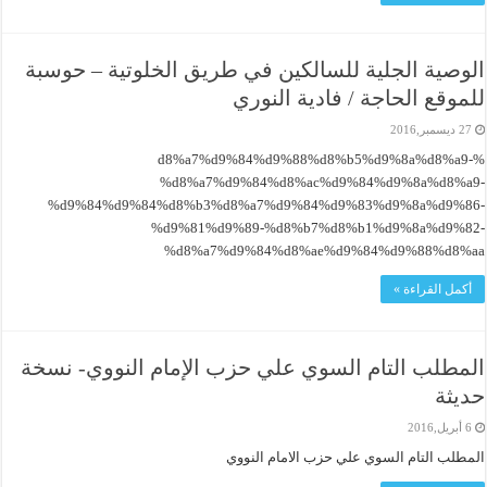
الوصية الجلية للسالكين في طريق الخلوتية – حوسبة
للموقع الحاجة / فادية النوري
27 ديسمبر,2016
%d8%a7%d9%84%d9%88%d8%b5%d9%8a%d8%a9-
%d8%a7%d9%84%d8%ac%d9%84%d9%8a%d8%a9-
%d9%84%d9%84%d8%b3%d8%a7%d9%84%d9%83%d9%8a%d9%86-
%d9%81%d9%89-%d8%b7%d8%b1%d9%8a%d9%82-
%d8%a7%d9%84%d8%ae%d9%84%d9%88%d8%aa
أكمل القراءة »
المطلب التام السوي علي حزب الإمام النووي- نسخة
حديثة
6 أبريل,2016
المطلب التام السوي علي حزب الامام النووي