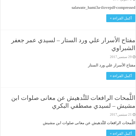
salawate_hami3a-ilovepdf-compressed
أكمل القراءة »
مفتاح الأسرار علي ورد الستار – لسيدي عمر جعفر
الشبراوي
29 سبتمبر,2017
مفتاح الأسرار علي ورد الستار
أكمل القراءة »
اللَّمحات الرافعات للتَّدهيش عن معانى صلوات ابن
مشيش – لسيدي مصطفي البكري
21 سبتمبر,2017
اللَّمحات الرافعات للتَّدهيش عن معانى صلوات ابن مشيش
أكمل القراءة »