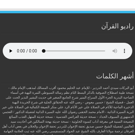
راديو القرآن
أشهر الكلمات
أبو البركات سيدي أحمد الدردير - للإمام عبد الحليم محمود
أقرب المسالك لمذهب الإمام مالك -
نسخة طيبة
اصطلاح الصوفية بالذكر
البسط التام نظم رسالة السيوطي
الثمرة البهية في أسماء
الصاحبة البدرية
الجزء الأول السراج المنير شرح الجامع الصغير في حديث البشير النذير
الحث على
العمل - فضيلة الشيخ / حسين معوض - رضي الله عنه
الحقائق الجلية في شرح الخريدة البهية
الذخيرة الماحية للآثام في الصلاة علي خير الأنام
الرد علي منكر الصيغة الكمالية في الصلاة علي خير
البرية
السيرة الذاتية - الامام محمد الحفنى رضوان الله عليه
السيرة الذاتية لفضيلة الدكتور / العجمي
الدمنهوري
السيوف الحداد - نسخة حديثة
العرائس القدسية - نسخة حديثة
المنهل العذب السائغ
النصيحة السنية في معرفة آداب كسوة الخلوتية - نسخة حديثة
بهجة السالكين في أحاديث سيد
العالمين لفضيلة الشيخ حسين صديق
تحفة الإخوان للدردير
تحفة الإخوان والخلان في بعض آداب أهل
العرفان
ترجمة مولانا العارف بالله الشيخ عبد الجواد المنسفيسى رضي الله عنه
ثبت العلامة الفهامة