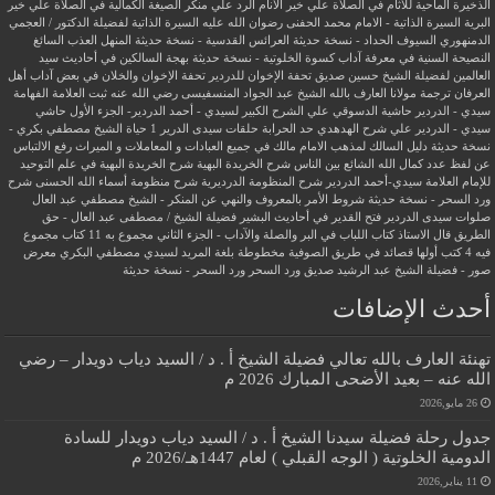
الذخيرة الماحية للآثام في الصلاة علي خير الأنام
الرد علي منكر الصيغة الكمالية في الصلاة علي خير
البرية
السيرة الذاتية - الامام محمد الحفنى رضوان الله عليه
السيرة الذاتية لفضيلة الدكتور / العجمي
الدمنهوري
السيوف الحداد - نسخة حديثة
العرائس القدسية - نسخة حديثة
المنهل العذب السائغ
النصيحة السنية في معرفة آداب كسوة الخلوتية - نسخة حديثة
بهجة السالكين في أحاديث سيد
العالمين لفضيلة الشيخ حسين صديق
تحفة الإخوان للدردير
تحفة الإخوان والخلان في بعض آداب أهل
العرفان
ترجمة مولانا العارف بالله الشيخ عبد الجواد المنسفيسى رضي الله عنه
ثبت العلامة الفهامة
سيدي - الدردير
حاشية الدسوقي علي الشرح الكبير لسيدي - أحمد الدردير- الجزء الأول
حاشي
سيدي - الدردير علي شرح الهدهدي
حد الحرابة
حلقات سيدى الدرير 1
حياة الشيخ مصطفي بكري -
نسخة حديثة
دليل السالك لمذهب الامام مالك في جميع العبادات و المعاملات و الميراث
رفع الالتباس
عن لفظ عدد كمال الله الشائع بين الناس
شرح الخريدة البهية
شرح الخريدة البهية في علم التوحيد
للإمام العلامة سيدي-أحمد الدردير
شرح المنظومة الدرديرية
شرح منظومة أسماء الله الحسنى
شرح
ورد السحر - نسخة حديثة
شروط الأمر بالمعروف والنهي عن المنكر - الشيخ مصطفي عبد العال
صلوات سيدى الدردير
فتح القدير في أحاديث البشير
فضيلة الشيخ / مصطفى عبد العال - حق
الطريق
قال الاستاذ
كتاب اللباب في البر والصلة والآداب - الجزء الثاني
مجموع به 11 كتاب
مجموع
فيه 4 كتب أولها قصائد في طريق الصوفية
مخطوطة بلغة المريد لسيدي مصطفي البكري
معرض
صور - فضيلة الشيخ عبد الرشيد صديق
ورد السحر
ورد السحر - نسخة حديثة
أحدث الإضافات
تهنئة العارف بالله تعالي فضيلة الشيخ أ . د / السيد دياب دويدار – رضي
الله عنه – بعيد الأضحى المبارك 2026 م
26 مايو,2026
جدول رحلة فضيلة سيدنا الشيخ أ . د / السيد دياب دويدار للسادة
الدومية الخلوتية ( الوجه القبلي ) لعام 1447هـ/2026 م
11 يناير,2026