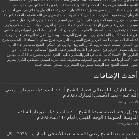
الدمنهوري
السيوف الحداد - نسخة حديثة
العرائس القدسية - نسخة حديثة
المنهل العذب السائغ
النصيحة السنية في معرفة آداب كسوة الخلوتية - نسخة حديثة
بهجة السالكين في أحاديث سيد
العالمين لفضيلة الشيخ حسين صديق
تحفة الإخوان للدردير
تحفة الإخوان والخلان في بعض آداب أهل
العرفان
ترجمة مولانا العارف بالله الشيخ عبد الجواد المنسفيسى رضي الله عنه
ثبت العلامة الفهامة
سيدي - الدردير
حاشية الدسوقي علي الشرح الكبير لسيدي - أحمد الدردير- الجزء الأول
حاشي
سيدي - الدردير علي شرح الهدهدي
حد الحرابة
حلقات سيدى الدرير 1
حياة الشيخ مصطفي بكري -
نسخة حديثة
دليل السالك لمذهب الامام مالك في جميع العبادات و المعاملات و الميراث
رفع الالتباس
عن لفظ عدد كمال الله الشائع بين الناس
شرح الخريدة البهية
شرح الخريدة البهية في علم التوحيد
للإمام العلامة سيدي-أحمد الدردير
شرح المنظومة الدرديرية
شرح منظومة أسماء الله الحسنى
شرح
ورد السحر - نسخة حديثة
شروط الأمر بالمعروف والنهي عن المنكر - الشيخ مصطفي عبد العال
صلوات سيدى الدردير
فتح القدير في أحاديث البشير
فضيلة الشيخ / مصطفى عبد العال - حق
الطريق
قال الاستاذ
كتاب اللباب في البر والصلة والآداب - الجزء الثاني
مجموع به 11 كتاب
مجموع
فيه 4 كتب أولها قصائد في طريق الصوفية
مخطوطة بلغة المريد لسيدي مصطفي البكري
معرض
صور - فضيلة الشيخ عبد الرشيد صديق
ورد السحر
ورد السحر - نسخة حديثة
أحدث الإضافات
تهنئة العارف بالله تعالي فضيلة الشيخ أ . د / السيد دياب دويدار – رضي
الله عنه – بعيد الأضحى المبارك 2026 م
26 مايو,2026
جدول رحلة فضيلة سيدنا الشيخ أ . د / السيد دياب دويدار للسادة
الدومية الخلوتية ( الوجه القبلي ) لعام 1447هـ/2026 م
11 يناير,2026
معايدة سيدنا الشيخ رضي الله عنه بعيد الأضحى المبارك – 2025 – كل