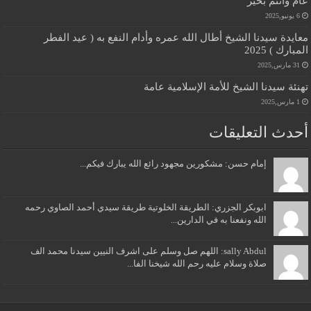
عام وانتم بخير
6 يونيو,2025
معايدة سيدنا الشيخ أطال الله عمره وأدام النفع به ( عيد الفطر
المبارك ) 2025
31 مارس,2025
تهنئة سيدنا الشيخ للأمة الإسلامية عامة
1 مارس,2025
أحدث التعليقات
إمام حسن: مشكورين مجهود رائع الله يبارك فيكم...
ابوبكر الجزري: الطريقة الخلوتية طريقة سيدي أحمد الصاوي رحمه
الله ونفعنا به في الدارين...
sally Abdul: اللهم صل وسلم على اشرف النيين سيدنا محمد الف
صلاة وسلام عليه رحم الله شيخنا الفا...