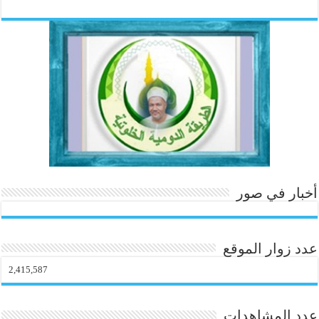
re
ail
lo
ed
er
tte
bo
ok
In
es
r
ok
.c
t
o
m
أخبار في صور
عدد زوار الموقع
2,415,587
عدد المشاهدات