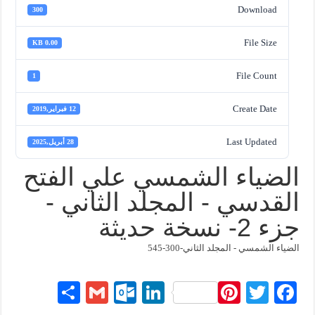
Download
300
File Size
0.00 KB
File Count
1
Create Date
12 فبراير,2019
Last Updated
28 أبريل,2025
الضياء الشمسي علي الفتح
القدسي - المجلد الثاني -
جزء 2- نسخة حديثة
الضياء الشمسي - المجلد الثاني-300-545
S
G
O
Li
Pi
T
Fa
ha
m
ut
nk
nt
wi
ce