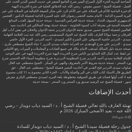
الصاحبة البدرية
الجزء الأول السراج المنير شرح الجامع الصغير في حديث البشير النذير
الحث على
العمل - فضيلة الشيخ / حسين معوض - رضي الله عنه
الحقائق الجلية في شرح الخريدة البهية
الذخيرة الماحية للآثام في الصلاة علي خير الأنام
الرد علي منكر الصيغة الكمالية في الصلاة علي خير
البرية
السيرة الذاتية - الامام محمد الحفنى رضوان الله عليه
السيرة الذاتية لفضيلة الدكتور / العجمي
الدمنهوري
السيوف الحداد - نسخة حديثة
العرائس القدسية - نسخة حديثة
المنهل العذب السائغ
النصيحة السنية في معرفة آداب كسوة الخلوتية - نسخة حديثة
بهجة السالكين في أحاديث سيد
العالمين لفضيلة الشيخ حسين صديق
تحفة الإخوان للدردير
تحفة الإخوان والخلان في بعض آداب أهل
العرفان
ترجمة مولانا العارف بالله الشيخ عبد الجواد المنسفيسى رضي الله عنه
ثبت العلامة الفهامة
سيدي - الدردير
حاشية الدسوقي علي الشرح الكبير لسيدي - أحمد الدردير- الجزء الأول
حاشي
سيدي - الدردير علي شرح الهدهدي
حد الحرابة
حلقات سيدى الدرير 1
حياة الشيخ مصطفي بكري -
نسخة حديثة
دليل السالك لمذهب الامام مالك في جميع العبادات و المعاملات و الميراث
رفع الالتباس
عن لفظ عدد كمال الله الشائع بين الناس
شرح الخريدة البهية
شرح الخريدة البهية في علم التوحيد
للإمام العلامة سيدي-أحمد الدردير
شرح المنظومة الدرديرية
شرح منظومة أسماء الله الحسنى
شرح
ورد السحر - نسخة حديثة
شروط الأمر بالمعروف والنهي عن المنكر - الشيخ مصطفي عبد العال
صلوات سيدى الدردير
فتح القدير في أحاديث البشير
فضيلة الشيخ / مصطفى عبد العال - حق
الطريق
قال الاستاذ
كتاب اللباب في البر والصلة والآداب - الجزء الثاني
مجموع به 11 كتاب
مجموع
فيه 4 كتب أولها قصائد في طريق الصوفية
مخطوطة بلغة المريد لسيدي مصطفي البكري
معرض
صور - فضيلة الشيخ عبد الرشيد صديق
ورد السحر
ورد السحر - نسخة حديثة
أحدث الإضافات
تهنئة العارف بالله تعالي فضيلة الشيخ أ . د / السيد دياب دويدار – رضي
الله عنه – بعيد الأضحى المبارك 2026 م
26 مايو,2026
جدول رحلة فضيلة سيدنا الشيخ أ . د / السيد دياب دويدار للسادة
الدومية الخلوتية ( الوجه القبلي ) لعام 1447هـ/2026 م