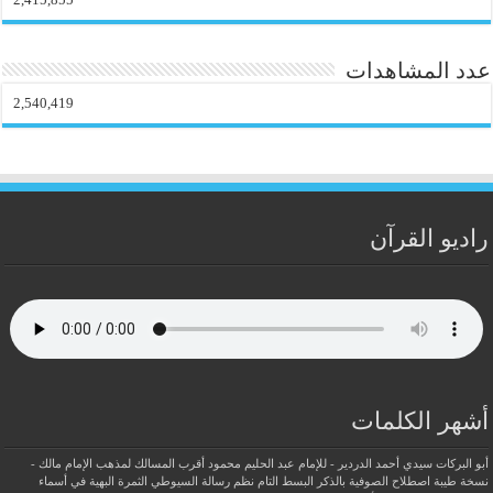
عدد المشاهدات
2,540,419
راديو القرآن
أشهر الكلمات
أبو البركات سيدي أحمد الدردير - للإمام عبد الحليم محمود
أقرب المسالك لمذهب الإمام مالك -
نسخة طيبة
اصطلاح الصوفية بالذكر
البسط التام نظم رسالة السيوطي
الثمرة البهية في أسماء