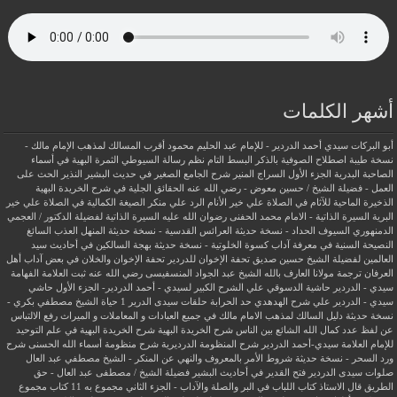
أشهر الكلمات
أبو البركات سيدي أحمد الدردير - للإمام عبد الحليم محمود
أقرب المسالك لمذهب الإمام مالك -
نسخة طيبة
اصطلاح الصوفية بالذكر
البسط التام نظم رسالة السيوطي
الثمرة البهية في أسماء
الصاحبة البدرية
الجزء الأول السراج المنير شرح الجامع الصغير في حديث البشير النذير
الحث على
العمل - فضيلة الشيخ / حسين معوض - رضي الله عنه
الحقائق الجلية في شرح الخريدة البهية
الذخيرة الماحية للآثام في الصلاة علي خير الأنام
الرد علي منكر الصيغة الكمالية في الصلاة علي خير
البرية
السيرة الذاتية - الامام محمد الحفنى رضوان الله عليه
السيرة الذاتية لفضيلة الدكتور / العجمي
الدمنهوري
السيوف الحداد - نسخة حديثة
العرائس القدسية - نسخة حديثة
المنهل العذب السائغ
النصيحة السنية في معرفة آداب كسوة الخلوتية - نسخة حديثة
بهجة السالكين في أحاديث سيد
العالمين لفضيلة الشيخ حسين صديق
تحفة الإخوان للدردير
تحفة الإخوان والخلان في بعض آداب أهل
العرفان
ترجمة مولانا العارف بالله الشيخ عبد الجواد المنسفيسى رضي الله عنه
ثبت العلامة الفهامة
سيدي - الدردير
حاشية الدسوقي علي الشرح الكبير لسيدي - أحمد الدردير- الجزء الأول
حاشي
سيدي - الدردير علي شرح الهدهدي
حد الحرابة
حلقات سيدى الدرير 1
حياة الشيخ مصطفي بكري -
نسخة حديثة
دليل السالك لمذهب الامام مالك في جميع العبادات و المعاملات و الميراث
رفع الالتباس
عن لفظ عدد كمال الله الشائع بين الناس
شرح الخريدة البهية
شرح الخريدة البهية في علم التوحيد
للإمام العلامة سيدي-أحمد الدردير
شرح المنظومة الدرديرية
شرح منظومة أسماء الله الحسنى
شرح
ورد السحر - نسخة حديثة
شروط الأمر بالمعروف والنهي عن المنكر - الشيخ مصطفي عبد العال
صلوات سيدى الدردير
فتح القدير في أحاديث البشير
فضيلة الشيخ / مصطفى عبد العال - حق
الطريق
قال الاستاذ
كتاب اللباب في البر والصلة والآداب - الجزء الثاني
مجموع به 11 كتاب
مجموع