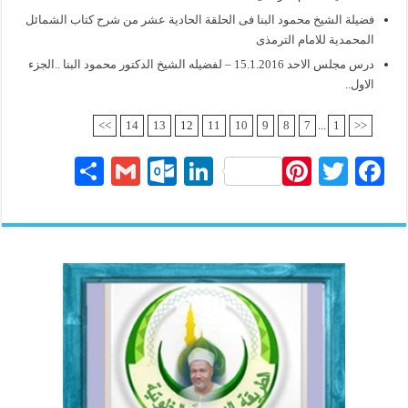
فضيلة الشيخ محمود البنا فى الحلقة الحادية عشر من شرح كتاب الشمائل
المحمدية للامام الترمذى
درس مجلس الاحد 15.1.2016 – لفضيله الشيخ الدكتور محمود البنا ..الجزء
الاول..
>>
14
13
12
11
10
9
8
7
...
1
<<
S
G
O
Li
Pi
T
Fa
ha
m
ut
nk
nt
wi
ce
re
ail
lo
ed
er
tte
bo
ok
In
es
r
ok
.c
t
o
m