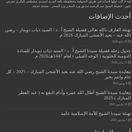
فيه 4 كتب أولها قصائد في طريق الصوفية
مخطوطة بلغة المريد لسيدي مصطفي البكري
معرض
صور - فضيلة الشيخ عبد الرشيد صديق
ورد السحر
ورد السحر - نسخة حديثة
أحدث الإضافات
تهنئة العارف بالله تعالي فضيلة الشيخ أ . د / السيد دياب دويدار – رضي
الله عنه – بعيد الأضحى المبارك 2026 م
26 مايو,2026
جدول رحلة فضيلة سيدنا الشيخ أ . د / السيد دياب دويدار للسادة
الدومية الخلوتية ( الوجه القبلي ) لعام 1447هـ/2026 م
11 يناير,2026
معايدة سيدنا الشيخ رضي الله عنه بعيد الأضحى المبارك – 2025 – كل
عام وانتم بخير
6 يونيو,2025
معايدة سيدنا الشيخ أطال الله عمره وأدام النفع به ( عيد الفطر
المبارك ) 2025
31 مارس,2025
تهنئة سيدنا الشيخ للأمة الإسلامية عامة
1 مارس,2025