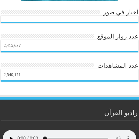
أخبار في صور
عدد زوار الموقع
2,415,687
عدد المشاهدات
2,540,171
راديو القرآن