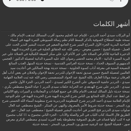
أشهر الكلمات
أبو البركات سيدي أحمد الدردير - للإمام عبد الحليم محمود
أقرب المسالك لمذهب الإمام مالك -
نسخة طيبة
اصطلاح الصوفية بالذكر
البسط التام نظم رسالة السيوطي
الثمرة البهية في أسماء
الصاحبة البدرية
الجزء الأول السراج المنير شرح الجامع الصغير في حديث البشير النذير
الحث على
العمل - فضيلة الشيخ / حسين معوض - رضي الله عنه
الحقائق الجلية في شرح الخريدة البهية
الذخيرة الماحية للآثام في الصلاة علي خير الأنام
الرد علي منكر الصيغة الكمالية في الصلاة علي خير
البرية
السيرة الذاتية - الامام محمد الحفنى رضوان الله عليه
السيرة الذاتية لفضيلة الدكتور / العجمي
الدمنهوري
السيوف الحداد - نسخة حديثة
العرائس القدسية - نسخة حديثة
المنهل العذب السائغ
النصيحة السنية في معرفة آداب كسوة الخلوتية - نسخة حديثة
بهجة السالكين في أحاديث سيد
العالمين لفضيلة الشيخ حسين صديق
تحفة الإخوان للدردير
تحفة الإخوان والخلان في بعض آداب أهل
العرفان
ترجمة مولانا العارف بالله الشيخ عبد الجواد المنسفيسى رضي الله عنه
ثبت العلامة الفهامة
سيدي - الدردير
حاشية الدسوقي علي الشرح الكبير لسيدي - أحمد الدردير- الجزء الأول
حاشي
سيدي - الدردير علي شرح الهدهدي
حد الحرابة
حلقات سيدى الدرير 1
حياة الشيخ مصطفي بكري -
نسخة حديثة
دليل السالك لمذهب الامام مالك في جميع العبادات و المعاملات و الميراث
رفع الالتباس
عن لفظ عدد كمال الله الشائع بين الناس
شرح الخريدة البهية
شرح الخريدة البهية في علم التوحيد
للإمام العلامة سيدي-أحمد الدردير
شرح المنظومة الدرديرية
شرح منظومة أسماء الله الحسنى
شرح
ورد السحر - نسخة حديثة
شروط الأمر بالمعروف والنهي عن المنكر - الشيخ مصطفي عبد العال
صلوات سيدى الدردير
فتح القدير في أحاديث البشير
فضيلة الشيخ / مصطفى عبد العال - حق
الطريق
قال الاستاذ
كتاب اللباب في البر والصلة والآداب - الجزء الثاني
مجموع به 11 كتاب
مجموع
فيه 4 كتب أولها قصائد في طريق الصوفية
مخطوطة بلغة المريد لسيدي مصطفي البكري
معرض
صور - فضيلة الشيخ عبد الرشيد صديق
ورد السحر
ورد السحر - نسخة حديثة