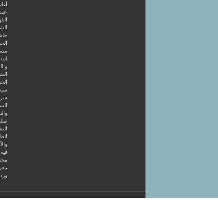
آداب
عبد 
الفه
الشر
حاش
الحر
مصط
لمذه
و ال
الشا
الخر
سيد
شرح
الس
والن
صلو
البش
الط
والآ
فيه 4 كتب أولها قصائد في طريق الصو
مخط
معر
ورد
جميع الحقوق محفوظة @ الدومية الخلوتية - 2026