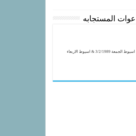
عوات المستجابه
سهام الاصابة فى الدعوات المستجابه – طهطا – الاثنين 24/10/1988 & اسيوط الجمعة 3/2/1989 & اسيوط الاربعاء