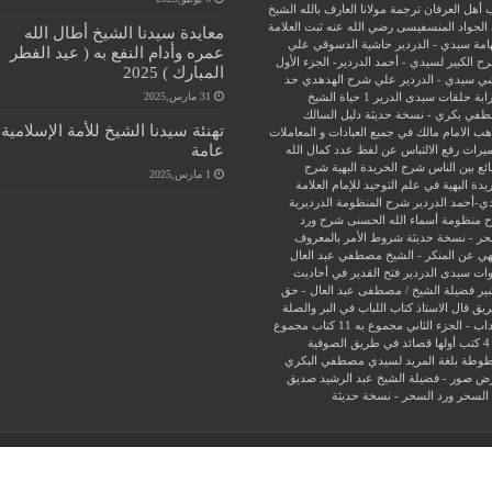
 أهل العرفان
ترجمة مولانا العارف بالله الشيخ
الجواد المنسفيسى رضي الله عنه
ثبت العلامة
معايدة سيدنا الشيخ أطال الله
امة سيدي - الدردير
حاشية الدسوقي علي
عمره وأدام النفع به ( عيد الفطر
ح الكبير لسيدي - أحمد الدردير- الجزء الأول
المبارك ) 2025
ي سيدي - الدردير علي شرح الهدهدي
حد
31 مارس,2025
ابة
حلقات سيدى الدرير 1
حياة الشيخ
في بكري - نسخة حديثة
دليل السالك
تهنئة سيدنا الشيخ للأمة الإسلامية
ب الامام مالك في جميع العبادات و المعاملات
عامة
ميراث
رفع الالتباس عن لفظ عدد كمال الله
ئع بين الناس
شرح الخريدة البهية
شرح
1 مارس,2025
يدة البهية في علم التوحيد للإمام العلامة
ي-أحمد الدردير
شرح المنظومة الدرديرية
 منظومة أسماء الله الحسنى
شرح ورد
حر - نسخة حديثة
شروط الأمر بالمعروف
هي عن المنكر - الشيخ مصطفي عبد العال
ات سيدى الدردير
فتح القدير في أحاديث
ير
فضيلة الشيخ / مصطفى عبد العال - حق
ريق
قال الاستاذ
كتاب اللباب في البر والصلة
داب - الجزء الثاني
مجموع به 11 كتاب
مجموع
فية
وطة بلغة المريد لسيدي مصطفي البكري
ض صور - فضيلة الشيخ عبد الرشيد صديق
 السحر
ورد السحر - نسخة حديثة