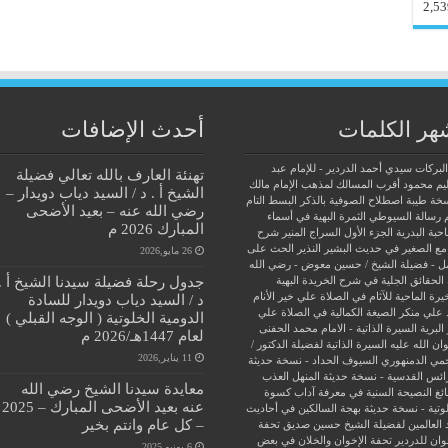
2,53
هر الكلمات
أحدث الإضافات
البركات سيدي أحمد الدردير - للإمام عبد
تهنئة العارف بالله تعالي فضيلة
يم محمود
أقرب المسالك لمذهب الإمام مالك
الشيخ أ . د / السيد دياب دويدار –
سخة طيبة
اصطلاح الصوفية بالذكر
البسط التام
رضي الله عنه – بعيد الأضحى
 رسالة السيوطي
الثمرة البهية في أسماء
المبارك 2026 م
حبة البدرية
الجزء الأول السراج المنير شرح
مع الصغير في حديث البشير النذير
الحث على
26 مايو,2026
ل - فضيلة الشيخ / حسين معوض - رضي الله
جدول رحلة فضيلة سيدنا الشيخ أ .
الحقائق الجلية في شرح الخريدة البهية
يرة الماحية للآثام في الصلاة علي خير الأنام
د / السيد دياب دويدار للسادة
 علي منكر الصيغة الكمالية في الصلاة علي
الدومية الخلوتية ( الوجه القبلي )
البرية
السيرة الذاتية - الامام محمد الحفنى
لعام 1447هـ/2026 م
ن الله عليه
السيرة الذاتية لفضيلة الدكتور /
11 يناير,2026
جمي الدمنهوري
السيوف الحداد - نسخة حديثة
ائس القدسية - نسخة حديثة
المنهل العذب
معايدة سيدنا الشيخ رضي الله
ئغ
النصيحة السنية في معرفة آداب كسوة
عنه بعيد الأضحى المبارك – 2025
وتية - نسخة حديثة
بهجة السالكين في أحاديث
– كل عام وانتم بخير
 العالمين لفضيلة الشيخ حسين صديق
تحفة
وان للدردير
تحفة الإخوان والخلان في بعض
6 يونيو,2025