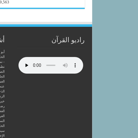
9,563
راديو القرآن
أش
أبو 
الحل
- ن
نظم
الصا
الجا
العم
عنه
الذخ
الرد
خير 
رضوا
الع
العر
السا
الخل
سيد
الإخ