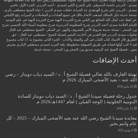
العرفان
ترجمة مولانا العارف بالله الشيخ عبد الجواد المنسفيسى رضي الله عنه
ثبت العلامة الفهامة
سيدي - الدردير
حاشية الدسوقي علي الشرح الكبير لسيدي - أحمد الدردير- الجزء الأول
حاشي
سيدي - الدردير علي شرح الهدهدي
حد الحرابة
حلقات سيدى الدرير 1
حياة الشيخ مصطفي بكري -
نسخة حديثة
دليل السالك لمذهب الامام مالك في جميع العبادات و المعاملات و الميراث
رفع الالتباس
عن لفظ عدد كمال الله الشائع بين الناس
شرح الخريدة البهية
شرح الخريدة البهية في علم التوحيد
للإمام العلامة سيدي-أحمد الدردير
شرح المنظومة الدرديرية
شرح منظومة أسماء الله الحسنى
شرح
ورد السحر - نسخة حديثة
شروط الأمر بالمعروف والنهي عن المنكر - الشيخ مصطفي عبد العال
صلوات سيدى الدردير
فتح القدير في أحاديث البشير
فضيلة الشيخ / مصطفى عبد العال - حق
الطريق
قال الاستاذ
كتاب اللباب في البر والصلة والآداب - الجزء الثاني
مجموع به 11 كتاب
مجموع
فيه 4 كتب أولها قصائد في طريق الصوفية
مخطوطة بلغة المريد لسيدي مصطفي البكري
معرض
صور - فضيلة الشيخ عبد الرشيد صديق
ورد السحر
ورد السحر - نسخة حديثة
أحدث الإضافات
تهنئة العارف بالله تعالي فضيلة الشيخ أ . د / السيد دياب دويدار – رضي
الله عنه – بعيد الأضحى المبارك 2026 م
26 مايو,2026
جدول رحلة فضيلة سيدنا الشيخ أ . د / السيد دياب دويدار للسادة
الدومية الخلوتية ( الوجه القبلي ) لعام 1447هـ/2026 م
11 يناير,2026
معايدة سيدنا الشيخ رضي الله عنه بعيد الأضحى المبارك – 2025 – كل
عام وانتم بخير
6 يونيو,2025