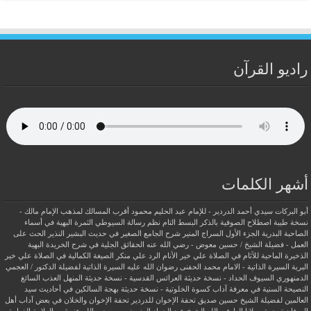
راديو القرآن
أشهر الكلمات
أبو البركات سيدي أحمد الدردير - للإمام عبد الحليم محمود
أقرب المسالك لمذهب الإمام مالك -
نسخة طيبة
اصطلاح الصوفية بالذكر
البسط التام نظم رسالة السيوطي
الثمرة البهية في أسماء
الصاحبة البدرية
الجزء الأول السراج المنير شرح الجامع الصغير في حديث البشير النذير
الحث على
العمل - فضيلة الشيخ / حسين معوض - رضي الله عنه
الحقائق الجلية في شرح الخريدة البهية
الذخيرة الماحية للآثام في الصلاة علي خير الأنام
الرد علي منكر الصيغة الكمالية في الصلاة علي خير
البرية
السيرة الذاتية - الامام محمد الحفنى رضوان الله عليه
السيرة الذاتية لفضيلة الدكتور / العجمي
الدمنهوري
السيوف الحداد - نسخة حديثة
العرائس القدسية - نسخة حديثة
المنهل العذب السائغ
النصيحة السنية في معرفة آداب كسوة الخلوتية - نسخة حديثة
بهجة السالكين في أحاديث سيد
العالمين لفضيلة الشيخ حسين صديق
تحفة الإخوان للدردير
تحفة الإخوان والخلان في بعض آداب أهل