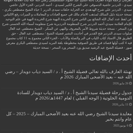
العرفان
ترجمة مولانا العارف بالله الشيخ عبد الجواد المنسفيسى رضي الله عنه
ثبت العلامة الفهامة
سيدي - الدردير
حاشية الدسوقي علي الشرح الكبير لسيدي - أحمد الدردير- الجزء الأول
حاشي
سيدي - الدردير علي شرح الهدهدي
حد الحرابة
حلقات سيدى الدرير 1
حياة الشيخ مصطفي بكري -
نسخة حديثة
دليل السالك لمذهب الامام مالك في جميع العبادات و المعاملات و الميراث
رفع الالتباس
عن لفظ عدد كمال الله الشائع بين الناس
شرح الخريدة البهية
شرح الخريدة البهية في علم التوحيد
للإمام العلامة سيدي-أحمد الدردير
شرح المنظومة الدرديرية
شرح منظومة أسماء الله الحسنى
شرح
ورد السحر - نسخة حديثة
شروط الأمر بالمعروف والنهي عن المنكر - الشيخ مصطفي عبد العال
صلوات سيدى الدردير
فتح القدير في أحاديث البشير
فضيلة الشيخ / مصطفى عبد العال - حق
الطريق
قال الاستاذ
كتاب اللباب في البر والصلة والآداب - الجزء الثاني
مجموع به 11 كتاب
مجموع
فيه 4 كتب أولها قصائد في طريق الصوفية
مخطوطة بلغة المريد لسيدي مصطفي البكري
معرض
صور - فضيلة الشيخ عبد الرشيد صديق
ورد السحر
ورد السحر - نسخة حديثة
أحدث الإضافات
تهنئة العارف بالله تعالي فضيلة الشيخ أ . د / السيد دياب دويدار – رضي
الله عنه – بعيد الأضحى المبارك 2026 م
26 مايو,2026
جدول رحلة فضيلة سيدنا الشيخ أ . د / السيد دياب دويدار للسادة
الدومية الخلوتية ( الوجه القبلي ) لعام 1447هـ/2026 م
11 يناير,2026
معايدة سيدنا الشيخ رضي الله عنه بعيد الأضحى المبارك – 2025 – كل
عام وانتم بخير
6 يونيو,2025