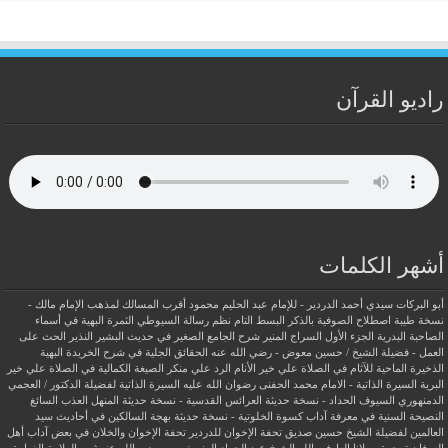
راديو القرآن
أشهر الكلمات
أبو البركات سيدي أحمد الدردير - للإمام عبد الحليم محمود
أقرب المسالك لمذهب الإمام مالك -
نسخة طيبة
اصطلاح الصوفية بالذكر
البسط التام نظم رسالة السيوطي
الثمرة البهية في أسماء
الصاحبة البدرية
الجزء الأول السراج المنير شرح الجامع الصغير في حديث البشير النذير
الحث على
العمل - فضيلة الشيخ / حسين معوض - رضي الله عنه
الحقائق الجلية في شرح الخريدة البهية
الذخيرة الماحية للآثام في الصلاة علي خير الأنام
الرد علي منكر الصيغة الكمالية في الصلاة علي خير
البرية
السيرة الذاتية - الامام محمد الحفنى رضوان الله عليه
السيرة الذاتية لفضيلة الدكتور / العجمي
الدمنهوري
السيوف الحداد - نسخة حديثة
العرائس القدسية - نسخة حديثة
المنهل العذب السائغ
النصيحة السنية في معرفة آداب كسوة الخلوتية - نسخة حديثة
بهجة السالكين في أحاديث سيد
العالمين لفضيلة الشيخ حسين صديق
تحفة الإخوان للدردير
تحفة الإخوان والخلان في بعض آداب أهل