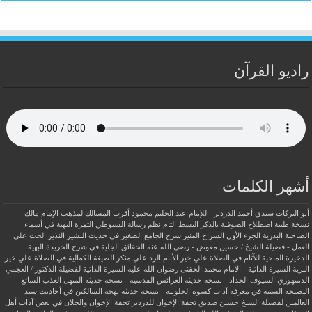
راديو القرآن
أشهر الكلمات
أبو البركات سيدي أحمد الدردير - للإمام عبد الحليم محمود
أقرب المسالك لمذهب الإمام مالك -
نسخة طيبة
اصطلاح الصوفية بالذكر
البسط التام نظم رسالة السيوطي
الثمرة البهية في أسماء
الصاحبة البدرية
الجزء الأول السراج المنير شرح الجامع الصغير في حديث البشير النذير
الحث على
العمل - فضيلة الشيخ / حسين معوض - رضي الله عنه
الحقائق الجلية في شرح الخريدة البهية
الذخيرة الماحية للآثام في الصلاة علي خير الأنام
الرد علي منكر الصيغة الكمالية في الصلاة علي خير
البرية
السيرة الذاتية - الامام محمد الحفنى رضوان الله عليه
السيرة الذاتية لفضيلة الدكتور / العجمي
الدمنهوري
السيوف الحداد - نسخة حديثة
العرائس القدسية - نسخة حديثة
المنهل العذب السائغ
النصيحة السنية في معرفة آداب كسوة الخلوتية - نسخة حديثة
بهجة السالكين في أحاديث سيد
العالمين لفضيلة الشيخ حسين صديق
تحفة الإخوان للدردير
تحفة الإخوان والخلان في بعض آداب أهل