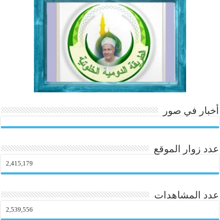
ok
In
es
r
ok
.c
t
o
m
أخبار في صور
عدد زوار الموقع
2,415,179
عدد المشاهدات
2,539,556