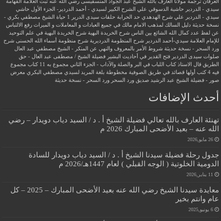
العرفان
ترجمة مولانا العارف بالله الشيخ عبد الجواد المنسفيسى رضي الله عنه
ثبت العلامة الفهامة
سيدي - الدردير
حاشية الدسوقي علي الشرح الكبير لسيدي - أحمد الدردير- الجزء الأول
حاشي
سيدي - الدردير علي شرح الهدهدي
حد الحرابة
حلقات سيدى الدرير 1
حياة الشيخ مصطفي بكري -
نسخة حديثة
دليل السالك لمذهب الامام مالك في جميع العبادات و المعاملات و الميراث
رفع الالتباس
عن لفظ عدد كمال الله الشائع بين الناس
شرح الخريدة البهية
شرح الخريدة البهية في علم التوحيد
للإمام العلامة سيدي-أحمد الدردير
شرح المنظومة الدرديرية
شرح منظومة أسماء الله الحسنى
شرح
ورد السحر - نسخة حديثة
شروط الأمر بالمعروف والنهي عن المنكر - الشيخ مصطفي عبد العال
صلوات سيدى الدردير
فتح القدير في أحاديث البشير
فضيلة الشيخ / مصطفى عبد العال - حق
الطريق
قال الاستاذ
كتاب اللباب في البر والصلة والآداب - الجزء الثاني
مجموع به 11 كتاب
مجموع
فيه 4 كتب أولها قصائد في طريق الصوفية
مخطوطة بلغة المريد لسيدي مصطفي البكري
معرض
صور - فضيلة الشيخ عبد الرشيد صديق
ورد السحر
ورد السحر - نسخة حديثة
أحدث الإضافات
تهنئة العارف بالله تعالي فضيلة الشيخ أ . د / السيد دياب دويدار – رضي
الله عنه – بعيد الأضحى المبارك 2026 م
26 مايو,2026
جدول رحلة فضيلة سيدنا الشيخ أ . د / السيد دياب دويدار للسادة
الدومية الخلوتية ( الوجه القبلي ) لعام 1447هـ/2026 م
11 يناير,2026
معايدة سيدنا الشيخ رضي الله عنه بعيد الأضحى المبارك – 2025 – كل
عام وانتم بخير
6 يونيو,2025