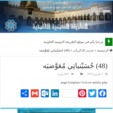
مرحبا بكم في موقع الطريقة الدومية الخلوتية بشكله
الرئيسية
»
حديث الذكريات
»
(48) حُسَيْنياتِي مُعَوَّضيَه
(48) حُسَيْنياتِي مُعَوَّضيَه
2 مارس,2014
901 زيارة
page-template-1col-ex-autdio.php
S
G
O
Li
Pi
T
Fa
ha
m
ut
nk
nt
wi
ce
re
ail
lo
ed
er
tte
bo