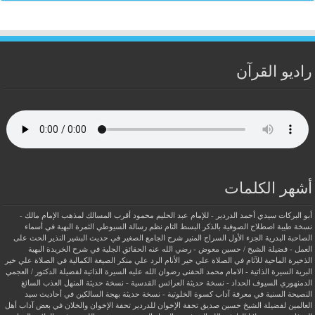
راديو القرآن
أشهر الكلمات
أبو البركات سيدي أحمد الدردير - للإمام عبد الحليم محمود
أقرب المسالك لمذهب الإمام مالك -
نسخة طيبة
اصطلاح الصوفية بالذكر
البسط التام نظم رسالة السيوطي
الثمرة البهية في أسماء
الصاحبة البدرية
الجزء الأول السراج المنير شرح الجامع الصغير في حديث البشير النذير
الحث على
العمل - فضيلة الشيخ / حسين معوض - رضي الله عنه
الحقائق الجلية في شرح الخريدة البهية
الذخيرة الماحية للآثام في الصلاة علي خير الأنام
الرد علي منكر الصيغة الكمالية في الصلاة علي خير
البرية
السيرة الذاتية - الامام محمد الحفنى رضوان الله عليه
السيرة الذاتية لفضيلة الدكتور / العجمي
الدمنهوري
السيوف الحداد - نسخة حديثة
العرائس القدسية - نسخة حديثة
المنهل العذب السائغ
النصيحة السنية في معرفة آداب كسوة الخلوتية - نسخة حديثة
بهجة السالكين في أحاديث سيد
العالمين لفضيلة الشيخ حسين صديق
تحفة الإخوان للدردير
تحفة الإخوان والخلان في بعض آداب أهل