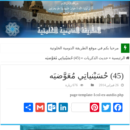
مرحبا بكم في موقع الطريقة الدومية الخلوتية بشكله
الرئيسية
»
حديث الذكريات
»
(45) حُسَيْنياتِي مُعَوَّضيَه
(45) حُسَيْنياتِي مُعَوَّضيَه
26 فبراير,2014
676 زيارة
page-template-1col-ex-autdio.php
S
G
O
Li
Pi
T
Fa
ha
m
ut
nk
nt
wi
ce
re
ail
lo
ed
er
tte
bo