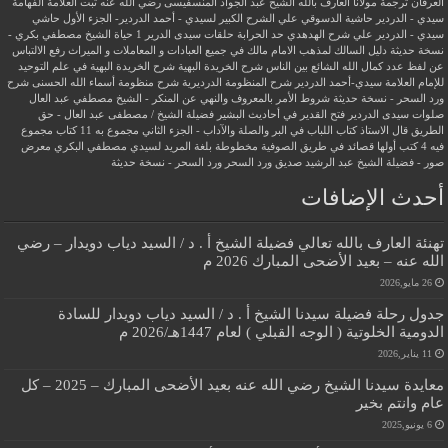
العرفان
ترجمة مولانا العارف بالله الشيخ عبد الجواد المنسفيسى رضي الله عنه
ثبت العلامة الفهامة
سيدي - الدردير
حاشية الدسوقي علي الشرح الكبير لسيدي - أحمد الدردير- الجزء الأول
حاشي
سيدي - الدردير علي شرح الهدهدي
حد الحرابة
حلقات سيدى الدرير 1
حياة الشيخ مصطفي بكري -
نسخة حديثة
دليل السالك لمذهب الامام مالك في جميع العبادات و المعاملات و الميراث
رفع الالتباس
عن لفظ عدد كمال الله الشائع بين الناس
شرح الخريدة البهية
شرح الخريدة البهية في علم التوحيد
للإمام العلامة سيدي-أحمد الدردير
شرح المنظومة الدرديرية
شرح منظومة أسماء الله الحسنى
شرح
ورد السحر - نسخة حديثة
شروط الأمر بالمعروف والنهي عن المنكر - الشيخ مصطفي عبد العال
صلوات سيدى الدردير
فتح القدير في أحاديث البشير
فضيلة الشيخ / مصطفى عبد العال - حق
الطريق
قال الاستاذ
كتاب اللباب في البر والصلة والآداب - الجزء الثاني
مجموع به 11 كتاب
مجموع
فيه 4 كتب أولها قصائد في طريق الصوفية
مخطوطة بلغة المريد لسيدي مصطفي البكري
معرض
صور - فضيلة الشيخ عبد الرشيد صديق
ورد السحر
ورد السحر - نسخة حديثة
أحدث الإضافات
تهنئة العارف بالله تعالي فضيلة الشيخ أ . د / السيد دياب دويدار – رضي
الله عنه – بعيد الأضحى المبارك 2026 م
26 مايو,2026
جدول رحلة فضيلة سيدنا الشيخ أ . د / السيد دياب دويدار للسادة
الدومية الخلوتية ( الوجه القبلي ) لعام 1447هـ/2026 م
11 يناير,2026
معايدة سيدنا الشيخ رضي الله عنه بعيد الأضحى المبارك – 2025 – كل
عام وانتم بخير
6 يونيو,2025