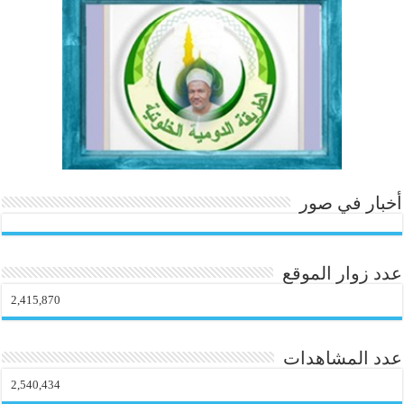
ok
In
es
r
ok
.c
t
o
m
أخبار في صور
عدد زوار الموقع
2,415,870
عدد المشاهدات
2,540,434