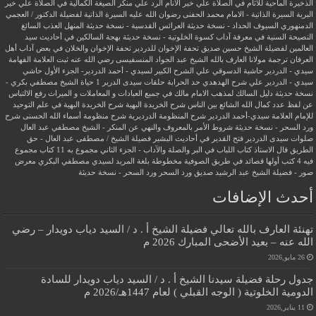
الذخيرة الماحية للآثام في الصلاة علي خير الأنام
الرد علي منكر الصيغة الكمالية في الصلاة علي خير
البرية
السيرة الذاتية - الامام محمد الحفنى رضوان الله عليه
السيرة الذاتية لفضيلة الدكتور / العجمي
الدمنهوري
السيوف الحداد - نسخة حديثة
العرائس القدسية - نسخة حديثة
المنهل العذب السائغ
النصيحة السنية في معرفة آداب كسوة الخلوتية - نسخة حديثة
بهجة السالكين في أحاديث سيد
العالمين لفضيلة الشيخ حسين صديق
تحفة الإخوان للدردير
تحفة الإخوان والخلان في بعض آداب أهل
العرفان
ترجمة مولانا العارف بالله الشيخ عبد الجواد المنسفيسى رضي الله عنه
ثبت العلامة الفهامة
سيدي - الدردير
حاشية الدسوقي علي الشرح الكبير لسيدي - أحمد الدردير- الجزء الأول
حاشي
سيدي - الدردير علي شرح الهدهدي
حد الحرابة
حلقات سيدى الدرير 1
حياة الشيخ مصطفي بكري -
نسخة حديثة
دليل السالك لمذهب الامام مالك في جميع العبادات و المعاملات و الميراث
رفع الالتباس
عن لفظ عدد كمال الله الشائع بين الناس
شرح الخريدة البهية
شرح الخريدة البهية في علم التوحيد
للإمام العلامة سيدي-أحمد الدردير
شرح المنظومة الدرديرية
شرح منظومة أسماء الله الحسنى
شرح
ورد السحر - نسخة حديثة
شروط الأمر بالمعروف والنهي عن المنكر - الشيخ مصطفي عبد العال
صلوات سيدى الدردير
فتح القدير في أحاديث البشير
فضيلة الشيخ / مصطفى عبد العال - حق
الطريق
قال الاستاذ
كتاب اللباب في البر والصلة والآداب - الجزء الثاني
مجموع به 11 كتاب
مجموع
فيه 4 كتب أولها قصائد في طريق الصوفية
مخطوطة بلغة المريد لسيدي مصطفي البكري
معرض
صور - فضيلة الشيخ عبد الرشيد صديق
ورد السحر
ورد السحر - نسخة حديثة
أحدث الإضافات
تهنئة العارف بالله تعالي فضيلة الشيخ أ . د / السيد دياب دويدار – رضي
الله عنه – بعيد الأضحى المبارك 2026 م
26 مايو,2026
جدول رحلة فضيلة سيدنا الشيخ أ . د / السيد دياب دويدار للسادة
الدومية الخلوتية ( الوجه القبلي ) لعام 1447هـ/2026 م
11 يناير,2026