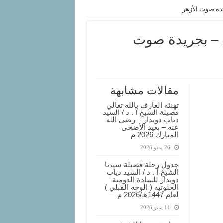
يدة صوت الأزهر
ن – بجريدة صوت
مقالات مشابهة
تهنئة العارف بالله تعالي
فضيلة الشيخ أ . د / السيد
دياب دويدار – رضي الله
عنه – بعيد الأضحى
المبارك 2026 م
26 مايو,2026
جدول رحلة فضيلة سيدنا
الشيخ أ . د / السيد دياب
دويدار للسادة الدومية
الخلوتية ( الوجه القبلي )
لعام 1447هـ/2026 م
11 يناير,2026