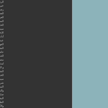
الرد
خير 
رضوا
الع
العر
السا
الخل
سيد
الإخ
آداب
عبد 
الفه
الشر
حاش
الحر
مصط
لمذه
و ال
الشا
الخر
سيد
شرح
الس
والن
صلو
البش
الط
والآ