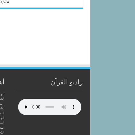
9,574
راديو القرآن
أش
أبو 
الحل
- ن
نظم
الصا
الجا
العم
عنه
الذخ