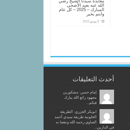
معايدة سيدنا الشيخ رضي
الله عنه بعيد الأضحى
المبارك – 2025 – كل عام
وانتم بخير
6 يونيو,2025
أحدث التعليقات
إمام حسن: مشكورين
مجهود رائع الله يبارك
فيكم...
ابوبكر الجزري: الطريقة
الخلوتية طريقة سيدي أحمد
الصاوي رحمه الله ونفعنا به
في الدارين...