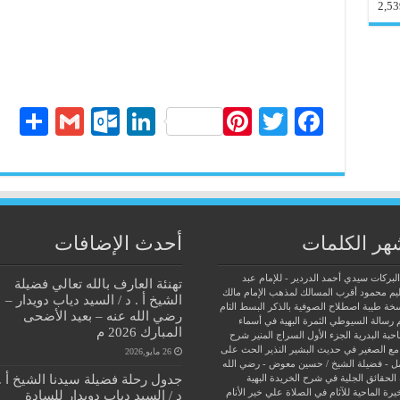
2,53
S
G
O
Li
Pi
T
Fa
ha
m
ut
nk
nt
wi
ce
re
ail
lo
ed
er
tte
bo
ok
In
es
r
ok
.c
t
هر الكلمات
أحدث الإضافات
o
البركات سيدي أحمد الدردير - للإمام عبد
تهنئة العارف بالله تعالي فضيلة
m
يم محمود
أقرب المسالك لمذهب الإمام مالك
الشيخ أ . د / السيد دياب دويدار –
سخة طيبة
اصطلاح الصوفية بالذكر
البسط التام
رضي الله عنه – بعيد الأضحى
 رسالة السيوطي
الثمرة البهية في أسماء
المبارك 2026 م
حبة البدرية
الجزء الأول السراج المنير شرح
مع الصغير في حديث البشير النذير
الحث على
26 مايو,2026
ل - فضيلة الشيخ / حسين معوض - رضي الله
جدول رحلة فضيلة سيدنا الشيخ أ .
الحقائق الجلية في شرح الخريدة البهية
يرة الماحية للآثام في الصلاة علي خير الأنام
د / السيد دياب دويدار للسادة