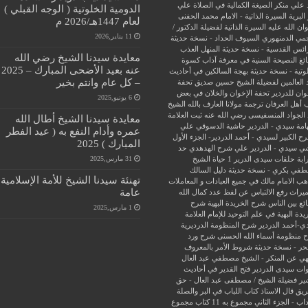
 علي منكر الصيغة الكمالية في الصلاة علي
الدومية الخلوتية ( الوجه القبلي )
البرية
السيرة الذاتية - الامام محمد الحفنى
لعام 1447هـ/2026 م
ن الله عليه
السيرة الذاتية لفضيلة الدكتور /
11 يناير,2026
جمي الدمنهوري
السيوف الحداد - نسخة حديثة
ائس القدسية - نسخة حديثة
المنهل العذب
معايدة سيدنا الشيخ رضي الله
ئغ
النصيحة السنية في معرفة آداب كسوة
عنه بعيد الأضحى المبارك – 2025
وتية - نسخة حديثة
بهجة السالكين في أحاديث
– كل عام وانتم بخير
 العالمين لفضيلة الشيخ حسين صديق
تحفة
وان للدردير
تحفة الإخوان والخلان في بعض
6 يونيو,2025
 أهل العرفان
ترجمة مولانا العارف بالله الشيخ
الجواد المنسفيسى رضي الله عنه
ثبت العلامة
معايدة سيدنا الشيخ أطال الله
امة سيدي - الدردير
حاشية الدسوقي علي
عمره وأدام النفع به ( عيد الفطر
ح الكبير لسيدي - أحمد الدردير- الجزء الأول
المبارك ) 2025
ي سيدي - الدردير علي شرح الهدهدي
حد
31 مارس,2025
ابة
حلقات سيدى الدرير 1
حياة الشيخ
في بكري - نسخة حديثة
دليل السالك
تهنئة سيدنا الشيخ للأمة الإسلامية
ب الامام مالك في جميع العبادات و المعاملات
عامة
ميراث
رفع الالتباس عن لفظ عدد كمال الله
ئع بين الناس
شرح الخريدة البهية
شرح
1 مارس,2025
يدة البهية في علم التوحيد للإمام العلامة
ي-أحمد الدردير
شرح المنظومة الدرديرية
 منظومة أسماء الله الحسنى
شرح ورد
حر - نسخة حديثة
شروط الأمر بالمعروف
هي عن المنكر - الشيخ مصطفي عبد العال
ات سيدى الدردير
فتح القدير في أحاديث
ير
فضيلة الشيخ / مصطفى عبد العال - حق
ريق
قال الاستاذ
كتاب اللباب في البر والصلة
داب - الجزء الثاني
مجموع به 11 كتاب
مجموع