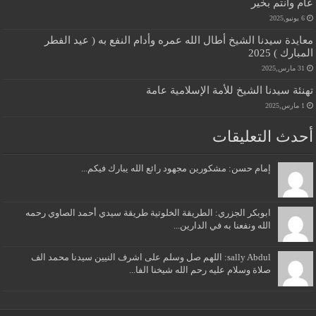
عام وانتم بخير
6 يونيو,2025
معايدة سيدنا الشيخ أطال الله عمره وأدام النفع به ( عيد الفطر
المبارك ) 2025
31 مارس,2025
تهنئة سيدنا الشيخ للأمة الإسلامية عامة
1 مارس,2025
أحدث التعليقات
إمام حسن: مشكورين مجهود رائع الله يبارك فيكم...
ابوبكر الجزري: الطريقة الخلوتية طريقة سيدي أحمد الصاوي رحمه
الله ونفعنا به في الدارين...
sally Abdul: اللهم صل وسلم على اشرف النيين سيدنا محمد الف
صلاة وسلام عليه رحم الله شيخنا الفا...