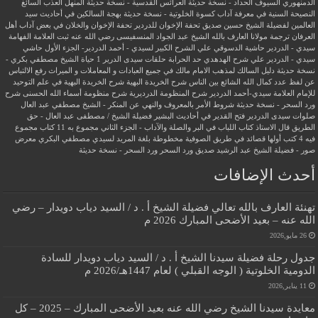
الدمنهوري
السيوف الحداد - نسخة حديثة
العرائس القدسية - نسخة حديثة
المنهل العذب السائغ
النصيحة السنية في معرفة آداب كسوة الخلوتية - نسخة حديثة
بهجة السالكين في أحاديث سيد
العالمين لفضيلة الشيخ حسين صديق
تحفة الإخوان للدردير
تحفة الإخوان والخلان في بعض آداب أهل
العرفان
ترجمة مولانا العارف بالله الشيخ عبد الجواد المنسفيسى رضي الله عنه
ثبت العلامة الفهامة
سيدي - الدردير
حاشية الدسوقي علي الشرح الكبير لسيدي - أحمد الدردير- الجزء الأول
حاشي
سيدي - الدردير علي شرح الهدهدي
حد الحرابة
حلقات سيدى الدرير 1
حياة الشيخ مصطفي بكري -
نسخة حديثة
دليل السالك لمذهب الامام مالك في جميع العبادات و المعاملات و الميراث
رفع الالتباس
عن لفظ عدد كمال الله الشائع بين الناس
شرح الخريدة البهية
شرح الخريدة البهية في علم التوحيد
للإمام العلامة سيدي-أحمد الدردير
شرح المنظومة الدرديرية
شرح منظومة أسماء الله الحسنى
شرح
ورد السحر - نسخة حديثة
شروط الأمر بالمعروف والنهي عن المنكر - الشيخ مصطفي عبد العال
صلوات سيدى الدردير
فتح القدير في أحاديث البشير
فضيلة الشيخ / مصطفى عبد العال - حق
الطريق
قال الاستاذ
كتاب اللباب في البر والصلة والآداب - الجزء الثاني
مجموع به 11 كتاب
مجموع
فيه 4 كتب أولها قصائد في طريق الصوفية
مخطوطة بلغة المريد لسيدي مصطفي البكري
معرض
صور - فضيلة الشيخ عبد الرشيد صديق
ورد السحر
ورد السحر - نسخة حديثة
أحدث الإضافات
تهنئة العارف بالله تعالي فضيلة الشيخ أ . د / السيد دياب دويدار – رضي
الله عنه – بعيد الأضحى المبارك 2026 م
26 مايو,2026
جدول رحلة فضيلة سيدنا الشيخ أ . د / السيد دياب دويدار للسادة
الدومية الخلوتية ( الوجه القبلي ) لعام 1447هـ/2026 م
11 يناير,2026
معايدة سيدنا الشيخ رضي الله عنه بعيد الأضحى المبارك – 2025 – كل