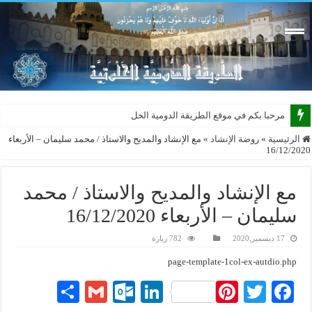
مرحبا بكم في موقع الطريقة الدومية الخلوتية بش
الرئيسية
»
روضة الإنشاد
»
مع الإنشاد والمديح والاستاذ / محمد سليمان – الأربعاء
16/12/2020
مع الإنشاد والمديح والاستاذ / محمد
سليمان – الأربعاء 16/12/2020
17 ديسمبر,2020
782 زيارة
page-template-1col-ex-autdio.php
S
G
O
Li
Pi
T
Fa