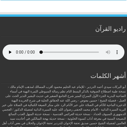
راديو القرآن
أشهر الكلمات
أبو البركات سيدي أحمد الدردير - للإمام عبد الحليم محمود
أقرب المسالك لمذهب الإمام مالك -
نسخة طيبة
اصطلاح الصوفية بالذكر
البسط التام نظم رسالة السيوطي
الثمرة البهية في أسماء
الصاحبة البدرية
الجزء الأول السراج المنير شرح الجامع الصغير في حديث البشير النذير
الحث على
العمل - فضيلة الشيخ / حسين معوض - رضي الله عنه
الحقائق الجلية في شرح الخريدة البهية
الذخيرة الماحية للآثام في الصلاة علي خير الأنام
الرد علي منكر الصيغة الكمالية في الصلاة علي خير
البرية
السيرة الذاتية - الامام محمد الحفنى رضوان الله عليه
السيرة الذاتية لفضيلة الدكتور / العجمي
الدمنهوري
السيوف الحداد - نسخة حديثة
العرائس القدسية - نسخة حديثة
المنهل العذب السائغ
النصيحة السنية في معرفة آداب كسوة الخلوتية - نسخة حديثة
بهجة السالكين في أحاديث سيد
العالمين لفضيلة الشيخ حسين صديق
تحفة الإخوان للدردير
تحفة الإخوان والخلان في بعض آداب أهل