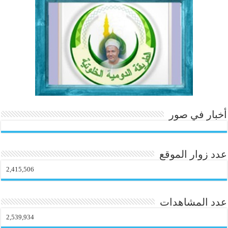
ok
In
es
r
ok
.c
t
o
m
أخبار في صور
عدد زوار الموقع
2,415,506
عدد المشاهدات
2,539,934