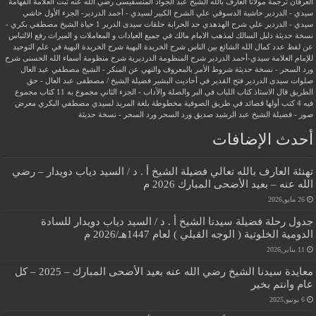
العرفان
ترجمة مولانا العارف بالله الشيخ عبد الجواد المنسفيسى رضي الله عنه
ثبت العلامة الفهامة
سيدي - الدردير
حاشية الدسوقي علي الشرح الكبير لسيدي - أحمد الدردير- الجزء الأول
حاشي
سيدي - الدردير علي شرح الهدهدي
حد الحرابة
حلقات سيدى الدرير 1
حياة الشيخ مصطفي بكري -
نسخة حديثة
دليل السالك لمذهب الامام مالك في جميع العبادات و المعاملات و الميراث
رفع الالتباس
عن لفظ عدد كمال الله الشائع بين الناس
شرح الخريدة البهية
شرح الخريدة البهية في علم التوحيد
للإمام العلامة سيدي-أحمد الدردير
شرح المنظومة الدرديرية
شرح منظومة أسماء الله الحسنى
شرح
ورد السحر - نسخة حديثة
شروط الأمر بالمعروف والنهي عن المنكر - الشيخ مصطفي عبد العال
صلوات سيدى الدردير
فتح القدير في أحاديث البشير
فضيلة الشيخ / مصطفى عبد العال - حق
الطريق
قال الاستاذ
كتاب اللباب في البر والصلة والآداب - الجزء الثاني
مجموع به 11 كتاب
مجموع
فيه 4 كتب أولها قصائد في طريق الصوفية
مخطوطة بلغة المريد لسيدي مصطفي البكري
معرض
صور - فضيلة الشيخ عبد الرشيد صديق
ورد السحر
ورد السحر - نسخة حديثة
أحدث الإضافات
تهنئة العارف بالله تعالي فضيلة الشيخ أ . د / السيد دياب دويدار – رضي
الله عنه – بعيد الأضحى المبارك 2026 م
26 مايو,2026
جدول رحلة فضيلة سيدنا الشيخ أ . د / السيد دياب دويدار للسادة
الدومية الخلوتية ( الوجه القبلي ) لعام 1447هـ/2026 م
11 يناير,2026
معايدة سيدنا الشيخ رضي الله عنه بعيد الأضحى المبارك – 2025 – كل
عام وانتم بخير
6 يونيو,2025