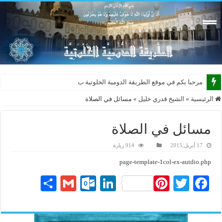
مرحبا بكم في موقع الطريقة الدومية الخلوتية بشكله ال
الرئيسية
»
الشيخ قدري خليل
»
مسائل في الصلاة
مسائل في الصلاة
17 أبريل,2015
914 زيارة
page-template-1col-ex-autdio.php
S
G
O
Li
Pi
T
Fa
ha
m
ut
nk
nt
wi
ce
re
ail
lo
ed
er
tte
bo