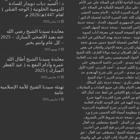
يرة الماحية للآثام في الصلاة علي خير الأنام
د / السيد دياب دويدار للسادة
 علي منكر الصيغة الكمالية في الصلاة علي
الدومية الخلوتية ( الوجه القبلي )
البرية
السيرة الذاتية - الامام محمد الحفنى
لعام 1447هـ/2026 م
ن الله عليه
السيرة الذاتية لفضيلة الدكتور /
11 يناير,2026
جمي الدمنهوري
السيوف الحداد - نسخة حديثة
ائس القدسية - نسخة حديثة
المنهل العذب
معايدة سيدنا الشيخ رضي الله
ئغ
النصيحة السنية في معرفة آداب كسوة
عنه بعيد الأضحى المبارك – 2025
وتية - نسخة حديثة
بهجة السالكين في أحاديث
– كل عام وانتم بخير
 العالمين لفضيلة الشيخ حسين صديق
تحفة
وان للدردير
تحفة الإخوان والخلان في بعض
6 يونيو,2025
 أهل العرفان
ترجمة مولانا العارف بالله الشيخ
الجواد المنسفيسى رضي الله عنه
ثبت العلامة
معايدة سيدنا الشيخ أطال الله
امة سيدي - الدردير
حاشية الدسوقي علي
عمره وأدام النفع به ( عيد الفطر
ح الكبير لسيدي - أحمد الدردير- الجزء الأول
المبارك ) 2025
ي سيدي - الدردير علي شرح الهدهدي
حد
31 مارس,2025
ابة
حلقات سيدى الدرير 1
حياة الشيخ
في بكري - نسخة حديثة
دليل السالك
تهنئة سيدنا الشيخ للأمة الإسلامية
ب الامام مالك في جميع العبادات و المعاملات
عامة
ميراث
رفع الالتباس عن لفظ عدد كمال الله
ئع بين الناس
شرح الخريدة البهية
شرح
1 مارس,2025
يدة البهية في علم التوحيد للإمام العلامة
ي-أحمد الدردير
شرح المنظومة الدرديرية
 منظومة أسماء الله الحسنى
شرح ورد
حر - نسخة حديثة
شروط الأمر بالمعروف
هي عن المنكر - الشيخ مصطفي عبد العال
ات سيدى الدردير
فتح القدير في أحاديث
ير
فضيلة الشيخ / مصطفى عبد العال - حق
ريق
قال الاستاذ
كتاب اللباب في البر والصلة