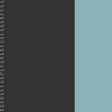
الذخ
الرد
خير 
رضوا
الع
العر
السا
الخل
سيد
الإخ
آداب
عبد 
الفه
الشر
حاش
الحر
مصط
لمذه
و ال
الشا
الخر
سيد
شرح
الس
والن
صلو
البش
الط