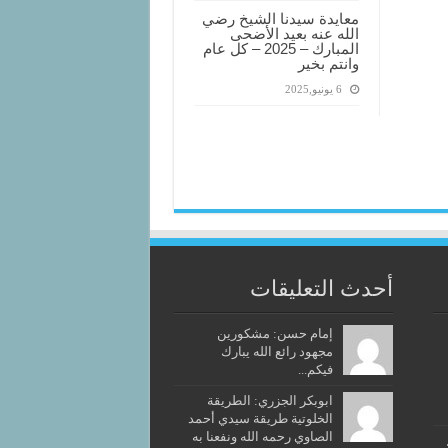
معايدة سيدنا الشيخ رضي
الله عنه بعيد الأضحى
المبارك – 2025 – كل عام
وانتم بخير
6 يونيو,2025
أحدث التعليقات
إمام حسن: مشكورين
مجهود رائع الله يبارك
فيكم...
ابوبكر الجزري: الطريقة
الخلوتية طريقة سيدي أحمد
الصاوي رحمه الله ونفعنا به