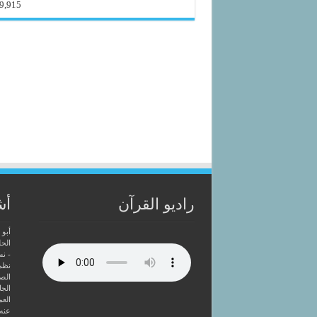
9,915
راديو القرآن
أش
أبو 
الحل
- ن
نظم
الصا
الجا
العم
عنه