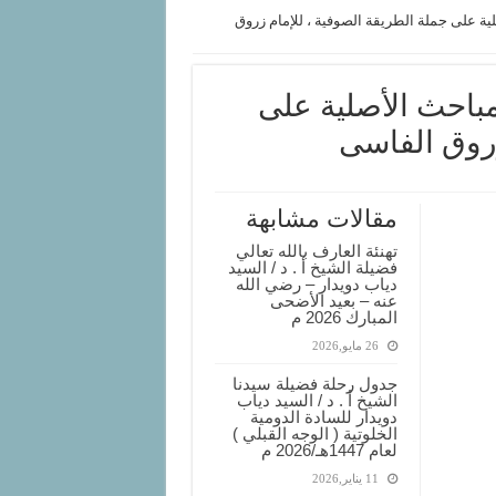
ية على جملة الطريقة الصوفية ، للإمام زروق
مباحث الأصلية على
زروق الفاسى
مقالات مشابهة
تهنئة العارف بالله تعالي
فضيلة الشيخ أ . د / السيد
دياب دويدار – رضي الله
عنه – بعيد الأضحى
المبارك 2026 م
26 مايو,2026
جدول رحلة فضيلة سيدنا
الشيخ أ . د / السيد دياب
دويدار للسادة الدومية
الخلوتية ( الوجه القبلي )
لعام 1447هـ/2026 م
11 يناير,2026