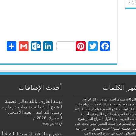
2,53
S
G
O
Li
Pi
T
Fa
ha
m
ut
nk
nt
wi
ce
re
ail
lo
ed
er
tte
bo
ok
In
es
r
ok
.c
t
هر الكلمات
أحدث الإضافات
o
البركات سيدي أحمد الدردير - للإمام عبد
تهنئة العارف بالله تعالي فضيلة
m
يم محمود
أقرب المسالك لمذهب الإمام مالك
الشيخ أ . د / السيد دياب دويدار –
سخة طيبة
اصطلاح الصوفية بالذكر
البسط التام
رضي الله عنه – بعيد الأضحى
 رسالة السيوطي
الثمرة البهية في أسماء
المبارك 2026 م
حبة البدرية
الجزء الأول السراج المنير شرح
مع الصغير في حديث البشير النذير
الحث على
26 مايو,2026
ل - فضيلة الشيخ / حسين معوض - رضي الله
جدول رحلة فضيلة سيدنا الشيخ أ .
الحقائق الجلية في شرح الخريدة البهية