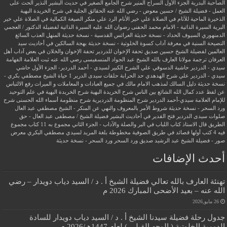
الصاحبة البدرية
الجزء الأول السراج المنير شرح الجامع الصغير في حديث البشير النذير
الحث على
العمل - فضيلة الشيخ / حسين معوض - رضي الله عنه
الحقائق الجلية في شرح الخريدة البهية
الذخيرة الماحية للآثام في الصلاة علي خير الأنام
الرد علي منكر الصيغة الكمالية في الصلاة علي خير
البرية
السيرة الذاتية - الامام محمد الحفنى رضوان الله عليه
السيرة الذاتية لفضيلة الدكتور / العجمي
الدمنهوري
السيوف الحداد - نسخة حديثة
العرائس القدسية - نسخة حديثة
المنهل العذب السائغ
النصيحة السنية في معرفة آداب كسوة الخلوتية - نسخة حديثة
بهجة السالكين في أحاديث سيد
العالمين لفضيلة الشيخ حسين صديق
تحفة الإخوان للدردير
تحفة الإخوان والخلان في بعض آداب أهل
العرفان
ترجمة مولانا العارف بالله الشيخ عبد الجواد المنسفيسى رضي الله عنه
ثبت العلامة الفهامة
سيدي - الدردير
حاشية الدسوقي علي الشرح الكبير لسيدي - أحمد الدردير- الجزء الأول
حاشي
سيدي - الدردير علي شرح الهدهدي
حد الحرابة
حلقات سيدى الدرير 1
حياة الشيخ مصطفي بكري -
نسخة حديثة
دليل السالك لمذهب الامام مالك في جميع العبادات و المعاملات و الميراث
رفع الالتباس
عن لفظ عدد كمال الله الشائع بين الناس
شرح الخريدة البهية
شرح الخريدة البهية في علم التوحيد
للإمام العلامة سيدي-أحمد الدردير
شرح المنظومة الدرديرية
شرح منظومة أسماء الله الحسنى
شرح
ورد السحر - نسخة حديثة
شروط الأمر بالمعروف والنهي عن المنكر - الشيخ مصطفي عبد العال
صلوات سيدى الدردير
فتح القدير في أحاديث البشير
فضيلة الشيخ / مصطفى عبد العال - حق
الطريق
قال الاستاذ
كتاب اللباب في البر والصلة والآداب - الجزء الثاني
مجموع به 11 كتاب
مجموع
فيه 4 كتب أولها قصائد في طريق الصوفية
مخطوطة بلغة المريد لسيدي مصطفي البكري
معرض
صور - فضيلة الشيخ عبد الرشيد صديق
ورد السحر
ورد السحر - نسخة حديثة
أحدث الإضافات
تهنئة العارف بالله تعالي فضيلة الشيخ أ . د / السيد دياب دويدار – رضي
الله عنه – بعيد الأضحى المبارك 2026 م
26 مايو,2026
جدول رحلة فضيلة سيدنا الشيخ أ . د / السيد دياب دويدار للسادة
الدومية الخلوتية ( الوجه القبلي ) لعام 1447هـ/2026 م