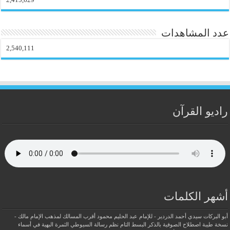
عدد المشاهدات
2,540,111
راديو القرآن
أشهر الكلمات
أبو البركات سيدي أحمد الدردير - للإمام عبد الحليم محمود
أقرب المسالك لمذهب الإمام مالك -
نسخة طيبة
اصطلاح الصوفية بالذكر
البسط التام نظم رسالة السيوطي
الثمرة البهية في أسماء