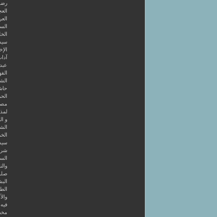
رضوا
الع
العر
السا
الخل
سيد
الإخ
آداب
عبد 
الفه
الشر
حاش
الحر
مصط
لمذه
و ال
الشا
الخر
سيد
شرح
الس
والن
صلو
البش
الط
والآ
فيه 4 كتب أولها قصائد في طريق الصو
مخط