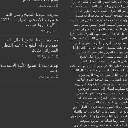
ن الله عليه
السيرة الذاتية لفضيلة الدكتور /
11 يناير,2026
جمي الدمنهوري
السيوف الحداد - نسخة حديثة
ائس القدسية - نسخة حديثة
المنهل العذب
معايدة سيدنا الشيخ رضي الله
ئغ
النصيحة السنية في معرفة آداب كسوة
عنه بعيد الأضحى المبارك – 2025
وتية - نسخة حديثة
بهجة السالكين في أحاديث
– كل عام وانتم بخير
 العالمين لفضيلة الشيخ حسين صديق
تحفة
وان للدردير
تحفة الإخوان والخلان في بعض
6 يونيو,2025
 أهل العرفان
ترجمة مولانا العارف بالله الشيخ
الجواد المنسفيسى رضي الله عنه
ثبت العلامة
معايدة سيدنا الشيخ أطال الله
امة سيدي - الدردير
حاشية الدسوقي علي
عمره وأدام النفع به ( عيد الفطر
ح الكبير لسيدي - أحمد الدردير- الجزء الأول
المبارك ) 2025
ي سيدي - الدردير علي شرح الهدهدي
حد
31 مارس,2025
ابة
حلقات سيدى الدرير 1
حياة الشيخ
في بكري - نسخة حديثة
دليل السالك
تهنئة سيدنا الشيخ للأمة الإسلامية
ب الامام مالك في جميع العبادات و المعاملات
عامة
ميراث
رفع الالتباس عن لفظ عدد كمال الله
ئع بين الناس
شرح الخريدة البهية
شرح
1 مارس,2025
يدة البهية في علم التوحيد للإمام العلامة
ي-أحمد الدردير
شرح المنظومة الدرديرية
 منظومة أسماء الله الحسنى
شرح ورد
حر - نسخة حديثة
شروط الأمر بالمعروف
هي عن المنكر - الشيخ مصطفي عبد العال
ات سيدى الدردير
فتح القدير في أحاديث
ير
فضيلة الشيخ / مصطفى عبد العال - حق
ريق
قال الاستاذ
كتاب اللباب في البر والصلة
داب - الجزء الثاني
مجموع به 11 كتاب
مجموع
فية
وطة بلغة المريد لسيدي مصطفي البكري