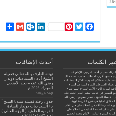
2,54
S
G
O
Li
Pi
T
Fa
ha
m
ut
nk
nt
wi
ce
re
ail
lo
ed
er
tte
bo
ok
In
es
r
ok
.c
t
هر الكلمات
أحدث الإضافات
o
البركات سيدي أحمد الدردير - للإمام عبد
تهنئة العارف بالله تعالي فضيلة
m
يم محمود
أقرب المسالك لمذهب الإمام مالك
الشيخ أ . د / السيد دياب دويدار –
سخة طيبة
اصطلاح الصوفية بالذكر
البسط التام
رضي الله عنه – بعيد الأضحى
 رسالة السيوطي
الثمرة البهية في أسماء
المبارك 2026 م
حبة البدرية
الجزء الأول السراج المنير شرح
مع الصغير في حديث البشير النذير
الحث على
26 مايو,2026
ل - فضيلة الشيخ / حسين معوض - رضي الله
جدول رحلة فضيلة سيدنا الشيخ أ .
الحقائق الجلية في شرح الخريدة البهية
يرة الماحية للآثام في الصلاة علي خير الأنام
د / السيد دياب دويدار للسادة
 علي منكر الصيغة الكمالية في الصلاة علي
الدومية الخلوتية ( الوجه القبلي )
البرية
السيرة الذاتية - الامام محمد الحفنى
لعام 1447هـ/2026 م