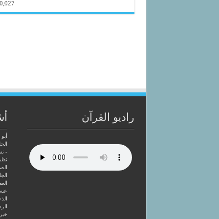
0,027
راديو القرآن
أش
أبو 
الحل
- ن
نظم
الصا
الجا
العم
عنه
الذخ
الرد
خير 