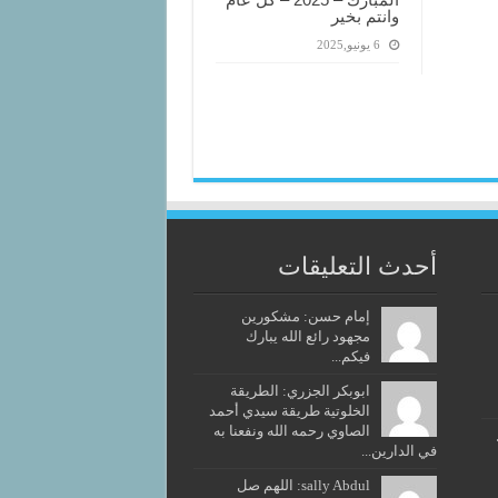
وانتم بخير
6 يونيو,2025
أحدث التعليقات
إمام حسن: مشكورين
مجهود رائع الله يبارك
فيكم...
ابوبكر الجزري: الطريقة
الخلوتية طريقة سيدي أحمد
الصاوي رحمه الله ونفعنا به
في الدارين...
sally Abdul: اللهم صل