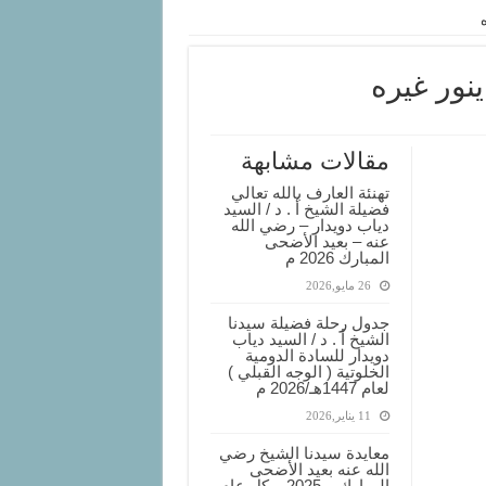
نور غيره
مقالات مشابهة
تهنئة العارف بالله تعالي
فضيلة الشيخ أ . د / السيد
دياب دويدار – رضي الله
عنه – بعيد الأضحى
المبارك 2026 م
26 مايو,2026
جدول رحلة فضيلة سيدنا
الشيخ أ . د / السيد دياب
دويدار للسادة الدومية
الخلوتية ( الوجه القبلي )
لعام 1447هـ/2026 م
11 يناير,2026
معايدة سيدنا الشيخ رضي
الله عنه بعيد الأضحى
المبارك – 2025 – كل عام