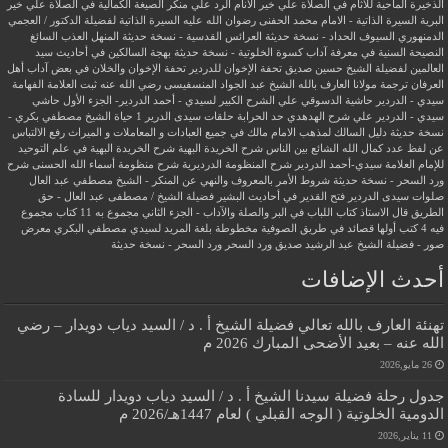
الذخيرة الماحية للآثام في الصلاة علي خير الأنام
الرد علي منكر الصيغة الكمالية في الصلاة علي خير
البرية
السيرة الذاتية - الامام محمد الحفنى رضوان الله عليه
السيرة الذاتية لفضيلة الدكتور / العجمي
الدمنهوري
السيوف الحداد - نسخة حديثة
العرائس القدسية - نسخة حديثة
المنهل العذب السائغ
النصيحة السنية في معرفة آداب كسوة الخلوتية - نسخة حديثة
بهجة السالكين في أحاديث سيد
العالمين لفضيلة الشيخ حسين صديق
تحفة الإخوان للدردير
تحفة الإخوان والخلان في بعض آداب أهل
العرفان
ترجمة مولانا العارف بالله الشيخ عبد الجواد المنسفيسى رضي الله عنه
ثبت العلامة الفهامة
سيدي - الدردير
حاشية الدسوقي علي الشرح الكبير لسيدي - أحمد الدردير- الجزء الأول
حاشي
سيدي - الدردير علي شرح الهدهدي
حد الحرابة
حلقات سيدى الدرير 1
حياة الشيخ مصطفي بكري -
نسخة حديثة
دليل السالك لمذهب الامام مالك في جميع العبادات و المعاملات و الميراث
رفع الالتباس
عن لفظ عدد كمال الله الشائع بين الناس
شرح الخريدة البهية
شرح الخريدة البهية في علم التوحيد
للإمام العلامة سيدي-أحمد الدردير
شرح المنظومة الدرديرية
شرح منظومة أسماء الله الحسنى
شرح
ورد السحر - نسخة حديثة
شروط الأمر بالمعروف والنهي عن المنكر - الشيخ مصطفي عبد العال
صلوات سيدى الدردير
فتح القدير في أحاديث البشير
فضيلة الشيخ / مصطفى عبد العال - حق
الطريق
قال الاستاذ
كتاب اللباب في البر والصلة والآداب - الجزء الثاني
مجموع به 11 كتاب
مجموع
فيه 4 كتب أولها قصائد في طريق الصوفية
مخطوطة بلغة المريد لسيدي مصطفي البكري
معرض
صور - فضيلة الشيخ عبد الرشيد صديق
ورد السحر
ورد السحر - نسخة حديثة
أحدث الإضافات
تهنئة العارف بالله تعالي فضيلة الشيخ أ . د / السيد دياب دويدار – رضي
الله عنه – بعيد الأضحى المبارك 2026 م
26 مايو,2026
جدول رحلة فضيلة سيدنا الشيخ أ . د / السيد دياب دويدار للسادة
الدومية الخلوتية ( الوجه القبلي ) لعام 1447هـ/2026 م
11 يناير,2026