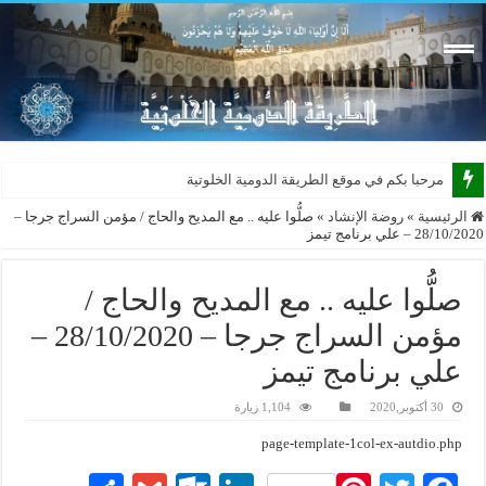
مرحبا بكم في موقع الطريقة الدومية الخلوتية بشكله ا
الرئيسية
»
روضة الإنشاد
»
صلُّوا عليه .. مع المديح والحاج / مؤمن السراج جرجا –
28/10/2020 – علي برنامج تيمز
صلُّوا عليه .. مع المديح والحاج /
مؤمن السراج جرجا – 28/10/2020 –
علي برنامج تيمز
30 أكتوبر,2020
1,104 زيارة
page-template-1col-ex-autdio.php