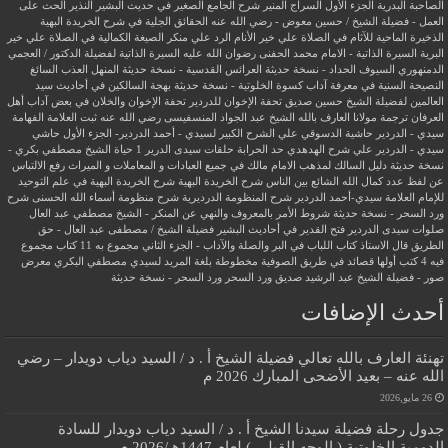
الصاحبة البدرية
الجزء الأول السراج المنير شرح الجامع الصغير في حديث البشير النذير
الحث على
العمل - فضيلة الشيخ / حسين معوض - رضي الله عنه
الحقائق الجلية في شرح الخريدة البهية
الذخيرة الماحية للآثام في الصلاة علي خير الأنام
الرد علي منكر الصيغة الكمالية في الصلاة علي خير
البرية
السيرة الذاتية - الامام محمد الحفنى رضوان الله عليه
السيرة الذاتية لفضيلة الدكتور / العجمي
الدمنهوري
السيوف الحداد - نسخة حديثة
العرائس القدسية - نسخة حديثة
المنهل العذب السائغ
النصيحة السنية في معرفة آداب كسوة الخلوتية - نسخة حديثة
بهجة السالكين في أحاديث سيد
العالمين لفضيلة الشيخ حسين صديق
تحفة الإخوان للدردير
تحفة الإخوان والخلان في بعض آداب أهل
العرفان
ترجمة مولانا العارف بالله الشيخ عبد الجواد المنسفيسى رضي الله عنه
ثبت العلامة الفهامة
سيدي - الدردير
حاشية الدسوقي علي الشرح الكبير لسيدي - أحمد الدردير- الجزء الأول
حاشي
سيدي - الدردير علي شرح الهدهدي
حد الحرابة
حلقات سيدى الدرير 1
حياة الشيخ مصطفي بكري -
نسخة حديثة
دليل السالك لمذهب الامام مالك في جميع العبادات و المعاملات و الميراث
رفع الالتباس
عن لفظ عدد كمال الله الشائع بين الناس
شرح الخريدة البهية
شرح الخريدة البهية في علم التوحيد
للإمام العلامة سيدي-أحمد الدردير
شرح المنظومة الدرديرية
شرح منظومة أسماء الله الحسنى
شرح
ورد السحر - نسخة حديثة
شروط الأمر بالمعروف والنهي عن المنكر - الشيخ مصطفي عبد العال
صلوات سيدى الدردير
فتح القدير في أحاديث البشير
فضيلة الشيخ / مصطفى عبد العال - حق
الطريق
قال الاستاذ
كتاب اللباب في البر والصلة والآداب - الجزء الثاني
مجموع به 11 كتاب
مجموع
فيه 4 كتب أولها قصائد في طريق الصوفية
مخطوطة بلغة المريد لسيدي مصطفي البكري
معرض
صور - فضيلة الشيخ عبد الرشيد صديق
ورد السحر
ورد السحر - نسخة حديثة
أحدث الإضافات
تهنئة العارف بالله تعالي فضيلة الشيخ أ . د / السيد دياب دويدار – رضي
الله عنه – بعيد الأضحى المبارك 2026 م
26 مايو,2026
جدول رحلة فضيلة سيدنا الشيخ أ . د / السيد دياب دويدار للسادة
الدومية الخلوتية ( الوجه القبلي ) لعام 1447هـ/2026 م