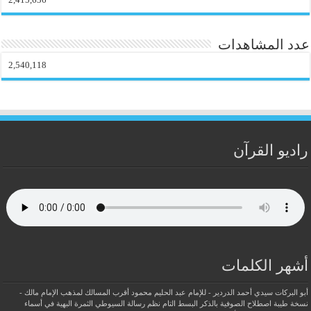
عدد المشاهدات
2,540,118
راديو القرآن
أشهر الكلمات
أبو البركات سيدي أحمد الدردير - للإمام عبد الحليم محمود
أقرب المسالك لمذهب الإمام مالك -
نسخة طيبة
اصطلاح الصوفية بالذكر
البسط التام نظم رسالة السيوطي
الثمرة البهية في أسماء