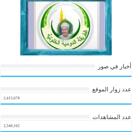
ok
In
es
r
ok
.c
t
o
m
أخبار في صور
عدد زوار الموقع
2,415,678
عدد المشاهدات
2,540,162