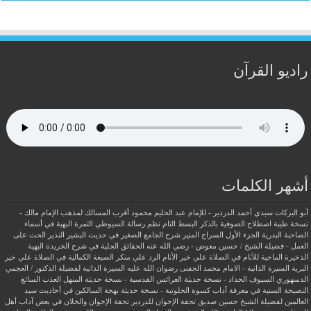
راديو القرآن
أشهر الكلمات
أبو البركات سيدي أحمد الدردير - للإمام عبد الحليم محمود
أقرب المسالك لمذهب الإمام مالك -
نسخة طيبة
اصطلاح الصوفية بالذكر
البسط التام نظم رسالة السيوطي
الثمرة البهية في أسماء
الصاحبة البدرية
الجزء الأول السراج المنير شرح الجامع الصغير في حديث البشير النذير
الحث على
العمل - فضيلة الشيخ / حسين معوض - رضي الله عنه
الحقائق الجلية في شرح الخريدة البهية
الذخيرة الماحية للآثام في الصلاة علي خير الأنام
الرد علي منكر الصيغة الكمالية في الصلاة علي خير
البرية
السيرة الذاتية - الامام محمد الحفنى رضوان الله عليه
السيرة الذاتية لفضيلة الدكتور / العجمي
الدمنهوري
السيوف الحداد - نسخة حديثة
العرائس القدسية - نسخة حديثة
المنهل العذب السائغ
النصيحة السنية في معرفة آداب كسوة الخلوتية - نسخة حديثة
بهجة السالكين في أحاديث سيد
العالمين لفضيلة الشيخ حسين صديق
تحفة الإخوان للدردير
تحفة الإخوان والخلان في بعض آداب أهل