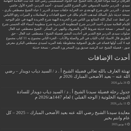
العرفان
ترجمة مولانا العارف بالله الشيخ عبد الجواد المنسفيسى رضي الله عنه
ثبت العلامة الفهامة
سيدي - الدردير
حاشية الدسوقي علي الشرح الكبير لسيدي - أحمد الدردير- الجزء الأول
حاشي
سيدي - الدردير علي شرح الهدهدي
حد الحرابة
حلقات سيدى الدرير 1
حياة الشيخ مصطفي بكري -
نسخة حديثة
دليل السالك لمذهب الامام مالك في جميع العبادات و المعاملات و الميراث
رفع الالتباس
عن لفظ عدد كمال الله الشائع بين الناس
شرح الخريدة البهية
شرح الخريدة البهية في علم التوحيد
للإمام العلامة سيدي-أحمد الدردير
شرح المنظومة الدرديرية
شرح منظومة أسماء الله الحسنى
شرح
ورد السحر - نسخة حديثة
شروط الأمر بالمعروف والنهي عن المنكر - الشيخ مصطفي عبد العال
صلوات سيدى الدردير
فتح القدير في أحاديث البشير
فضيلة الشيخ / مصطفى عبد العال - حق
الطريق
قال الاستاذ
كتاب اللباب في البر والصلة والآداب - الجزء الثاني
مجموع به 11 كتاب
مجموع
فيه 4 كتب أولها قصائد في طريق الصوفية
مخطوطة بلغة المريد لسيدي مصطفي البكري
معرض
صور - فضيلة الشيخ عبد الرشيد صديق
ورد السحر
ورد السحر - نسخة حديثة
أحدث الإضافات
تهنئة العارف بالله تعالي فضيلة الشيخ أ . د / السيد دياب دويدار – رضي
الله عنه – بعيد الأضحى المبارك 2026 م
26 مايو,2026
جدول رحلة فضيلة سيدنا الشيخ أ . د / السيد دياب دويدار للسادة
الدومية الخلوتية ( الوجه القبلي ) لعام 1447هـ/2026 م
11 يناير,2026
معايدة سيدنا الشيخ رضي الله عنه بعيد الأضحى المبارك – 2025 – كل
عام وانتم بخير
6 يونيو,2025