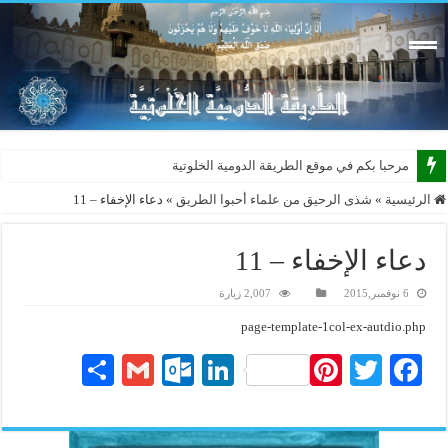
مرحبا بكم في موقع الطريقة الدومية الخلوتية بشكله
الرئيسية
»
شذى الرحيق من علماء أحبوا الطريق
»
دعاء الإخفاء – 11
دعاء الإخفاء – 11
6 نوفمبر,2015
2,007 زيارة
page-template-1col-ex-autdio.php
S
G
O
Li
Pi
T
Fa
ha
m
ut
nk
nt
wi
ce
re
ail
lo
ed
er
tte
bo