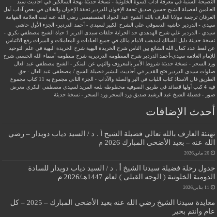
النصيحة السنية في معرفة آداب كسوة الخلوتية - نسخة حديثة
بهجة السالكين في أحاديث سيد
العالمين لفضيلة الشيخ حسين صديق
تحفة الإخوان للدردير
تحفة الإخوان والخلان في بعض آداب أهل
العرفان
ترجمة مولانا العارف بالله الشيخ عبد الجواد المنسفيسى رضي الله عنه
ثبت العلامة الفهامة
سيدي - الدردير
حاشية الدسوقي علي الشرح الكبير لسيدي - أحمد الدردير- الجزء الأول
حاشي
سيدي - الدردير علي شرح الهدهدي
حد الحرابة
حلقات سيدى الدرير 1
حياة الشيخ مصطفي بكري -
نسخة حديثة
دليل السالك لمذهب الامام مالك في جميع العبادات و المعاملات و الميراث
رفع الالتباس
عن لفظ عدد كمال الله الشائع بين الناس
شرح الخريدة البهية
شرح الخريدة البهية في علم التوحيد
للإمام العلامة سيدي-أحمد الدردير
شرح المنظومة الدرديرية
شرح منظومة أسماء الله الحسنى
شرح
ورد السحر - نسخة حديثة
شروط الأمر بالمعروف والنهي عن المنكر - الشيخ مصطفي عبد العال
صلوات سيدى الدردير
فتح القدير في أحاديث البشير
فضيلة الشيخ / مصطفى عبد العال - حق
الطريق
قال الاستاذ
كتاب اللباب في البر والصلة والآداب - الجزء الثاني
مجموع به 11 كتاب
مجموع
فيه 4 كتب أولها قصائد في طريق الصوفية
مخطوطة بلغة المريد لسيدي مصطفي البكري
معرض
صور - فضيلة الشيخ عبد الرشيد صديق
ورد السحر
ورد السحر - نسخة حديثة
أحدث الإضافات
تهنئة العارف بالله تعالي فضيلة الشيخ أ . د / السيد دياب دويدار – رضي
الله عنه – بعيد الأضحى المبارك 2026 م
26 مايو,2026
جدول رحلة فضيلة سيدنا الشيخ أ . د / السيد دياب دويدار للسادة
الدومية الخلوتية ( الوجه القبلي ) لعام 1447هـ/2026 م
11 يناير,2026
معايدة سيدنا الشيخ رضي الله عنه بعيد الأضحى المبارك – 2025 – كل
عام وانتم بخير