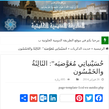
مرحبا بكم في موقع الطريقة الدومية الخلوتية بشكله ا
الرئيسية
»
حديث الذكريات
»
حُسَيْنياتِي مُعَوَّضيَه”: الثَالِثَةُ والخَمْسُون
حُسَيْنياتِي مُعَوَّضيَه”: الثَالِثَةُ
والخَمْسُون
26 فبراير,2014
695 زيارة
page-template-1col-ex-autdio.php
S
G
O
Li
Pi
T
Fa
ha
m
ut
nk
nt
wi
ce