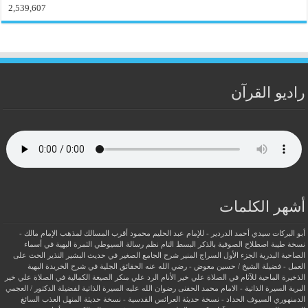
2,539,607
راديو القرآن
أشهر الكلمات
أبو البركات سيدي أحمد الدردير - للإمام عبد الحليم محمود
أقرب المسالك لمذهب الإمام مالك -
نسخة طيبة
اصطلاح الصوفية بالذكر
البسط التام نظم رسالة السيوطي
الثمرة البهية في أسماء
الصاحبة البدرية
الجزء الأول السراج المنير شرح الجامع الصغير في حديث البشير النذير
الحث على
العمل - فضيلة الشيخ / حسين معوض - رضي الله عنه
الحقائق الجلية في شرح الخريدة البهية
الذخيرة الماحية للآثام في الصلاة علي خير الأنام
الرد علي منكر الصيغة الكمالية في الصلاة علي خير
البرية
السيرة الذاتية - الامام محمد الحفنى رضوان الله عليه
السيرة الذاتية لفضيلة الدكتور / العجمي
الدمنهوري
السيوف الحداد - نسخة حديثة
العرائس القدسية - نسخة حديثة
المنهل العذب السائغ