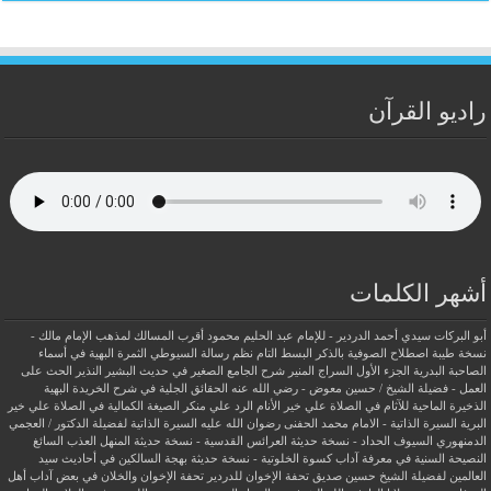
راديو القرآن
أشهر الكلمات
أبو البركات سيدي أحمد الدردير - للإمام عبد الحليم محمود
أقرب المسالك لمذهب الإمام مالك -
نسخة طيبة
اصطلاح الصوفية بالذكر
البسط التام نظم رسالة السيوطي
الثمرة البهية في أسماء
الصاحبة البدرية
الجزء الأول السراج المنير شرح الجامع الصغير في حديث البشير النذير
الحث على
العمل - فضيلة الشيخ / حسين معوض - رضي الله عنه
الحقائق الجلية في شرح الخريدة البهية
الذخيرة الماحية للآثام في الصلاة علي خير الأنام
الرد علي منكر الصيغة الكمالية في الصلاة علي خير
البرية
السيرة الذاتية - الامام محمد الحفنى رضوان الله عليه
السيرة الذاتية لفضيلة الدكتور / العجمي
الدمنهوري
السيوف الحداد - نسخة حديثة
العرائس القدسية - نسخة حديثة
المنهل العذب السائغ
النصيحة السنية في معرفة آداب كسوة الخلوتية - نسخة حديثة
بهجة السالكين في أحاديث سيد
العالمين لفضيلة الشيخ حسين صديق
تحفة الإخوان للدردير
تحفة الإخوان والخلان في بعض آداب أهل