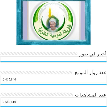
ok
In
es
r
ok
.c
t
o
m
أخبار في صور
عدد زوار الموقع
2,415,846
عدد المشاهدات
2,540,410