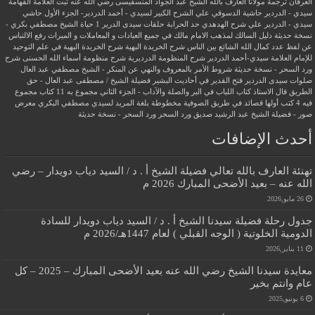
العرفان
ترجمة مولانا العارف بالله الشيخ عبد الجواد المنسفيسى رضي الله عنه
ثبت العلامة الفهامة
سيدي - الدردير
حاشية الدسوقي علي الشرح الكبير لسيدي - أحمد الدردير- الجزء الأول
حاشي
سيدي - الدردير علي شرح الهدهدي
حد الحرابة
حلقات سيدى الدرير 1
حياة الشيخ مصطفي بكري -
نسخة حديثة
دليل السالك لمذهب الامام مالك في جميع العبادات و المعاملات و الميراث
رفع الالتباس
عن لفظ عدد كمال الله الشائع بين الناس
شرح الخريدة البهية
شرح الخريدة البهية في علم التوحيد
للإمام العلامة سيدي-أحمد الدردير
شرح المنظومة الدرديرية
شرح منظومة أسماء الله الحسنى
شرح
ورد السحر - نسخة حديثة
شروط الأمر بالمعروف والنهي عن المنكر - الشيخ مصطفي عبد العال
صلوات سيدى الدردير
فتح القدير في أحاديث البشير
فضيلة الشيخ / مصطفى عبد العال - حق
الطريق
قال الاستاذ
كتاب اللباب في البر والصلة والآداب - الجزء الثاني
مجموع به 11 كتاب
مجموع
فيه 4 كتب أولها قصائد في طريق الصوفية
مخطوطة بلغة المريد لسيدي مصطفي البكري
معرض
صور - فضيلة الشيخ عبد الرشيد صديق
ورد السحر
ورد السحر - نسخة حديثة
أحدث الإضافات
تهنئة العارف بالله تعالي فضيلة الشيخ أ . د / السيد دياب دويدار – رضي
الله عنه – بعيد الأضحى المبارك 2026 م
26 مايو,2026
جدول رحلة فضيلة سيدنا الشيخ أ . د / السيد دياب دويدار للسادة
الدومية الخلوتية ( الوجه القبلي ) لعام 1447هـ/2026 م
11 يناير,2026
معايدة سيدنا الشيخ رضي الله عنه بعيد الأضحى المبارك – 2025 – كل
عام وانتم بخير
6 يونيو,2025