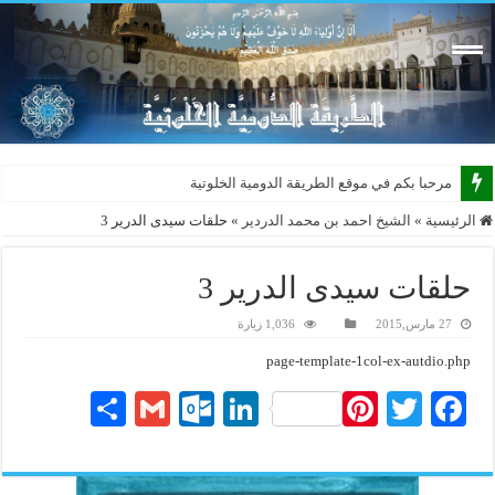
مرحبا بكم في موقع الطريقة الدومية الخلوتية بشكله ا
الرئيسية
»
الشيخ احمد بن محمد الدردير
»
حلقات سيدى الدرير 3
حلقات سيدى الدرير 3
27 مارس,2015
1,036 زيارة
page-template-1col-ex-autdio.php
S
G
O
Li
Pi
T
Fa
ha
m
ut
nk
nt
wi
ce
re
ail
lo
ed
er
tte
bo