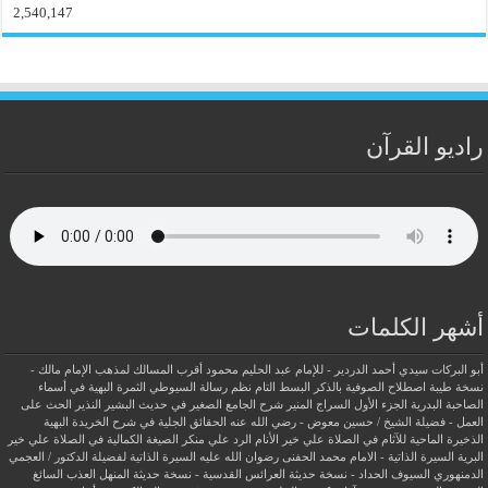
2,540,147
راديو القرآن
أشهر الكلمات
أبو البركات سيدي أحمد الدردير - للإمام عبد الحليم محمود
أقرب المسالك لمذهب الإمام مالك -
نسخة طيبة
اصطلاح الصوفية بالذكر
البسط التام نظم رسالة السيوطي
الثمرة البهية في أسماء
الصاحبة البدرية
الجزء الأول السراج المنير شرح الجامع الصغير في حديث البشير النذير
الحث على
العمل - فضيلة الشيخ / حسين معوض - رضي الله عنه
الحقائق الجلية في شرح الخريدة البهية
الذخيرة الماحية للآثام في الصلاة علي خير الأنام
الرد علي منكر الصيغة الكمالية في الصلاة علي خير
البرية
السيرة الذاتية - الامام محمد الحفنى رضوان الله عليه
السيرة الذاتية لفضيلة الدكتور / العجمي
الدمنهوري
السيوف الحداد - نسخة حديثة
العرائس القدسية - نسخة حديثة
المنهل العذب السائغ