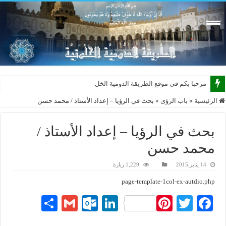
مرحبا بكم في موقع الطريقة الدومية الخلوتية ب
الرئيسية
»
باب الرؤى
»
بحث في الرؤيا – إعداد الأستاذ / محمد حسن
بحث في الرؤيا – إعداد الأستاذ /
محمد حسن
14 يناير,2015
1,229 زيارة
page-template-1col-ex-autdio.php
S
G
O
Li
Pi
T
Fa
ha
m
ut
nk
nt
wi
ce