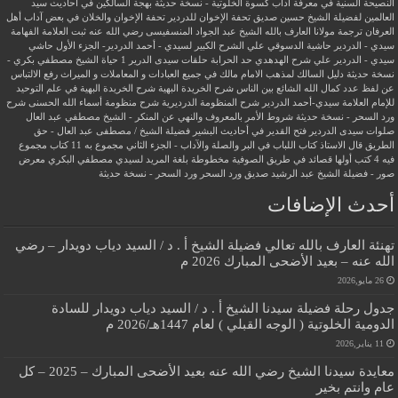
النصيحة السنية في معرفة آداب كسوة الخلوتية - نسخة حديثة
بهجة السالكين في أحاديث سيد
العالمين لفضيلة الشيخ حسين صديق
تحفة الإخوان للدردير
تحفة الإخوان والخلان في بعض آداب أهل
العرفان
ترجمة مولانا العارف بالله الشيخ عبد الجواد المنسفيسى رضي الله عنه
ثبت العلامة الفهامة
سيدي - الدردير
حاشية الدسوقي علي الشرح الكبير لسيدي - أحمد الدردير- الجزء الأول
حاشي
سيدي - الدردير علي شرح الهدهدي
حد الحرابة
حلقات سيدى الدرير 1
حياة الشيخ مصطفي بكري -
نسخة حديثة
دليل السالك لمذهب الامام مالك في جميع العبادات و المعاملات و الميراث
رفع الالتباس
عن لفظ عدد كمال الله الشائع بين الناس
شرح الخريدة البهية
شرح الخريدة البهية في علم التوحيد
للإمام العلامة سيدي-أحمد الدردير
شرح المنظومة الدرديرية
شرح منظومة أسماء الله الحسنى
شرح
ورد السحر - نسخة حديثة
شروط الأمر بالمعروف والنهي عن المنكر - الشيخ مصطفي عبد العال
صلوات سيدى الدردير
فتح القدير في أحاديث البشير
فضيلة الشيخ / مصطفى عبد العال - حق
الطريق
قال الاستاذ
كتاب اللباب في البر والصلة والآداب - الجزء الثاني
مجموع به 11 كتاب
مجموع
فيه 4 كتب أولها قصائد في طريق الصوفية
مخطوطة بلغة المريد لسيدي مصطفي البكري
معرض
صور - فضيلة الشيخ عبد الرشيد صديق
ورد السحر
ورد السحر - نسخة حديثة
أحدث الإضافات
تهنئة العارف بالله تعالي فضيلة الشيخ أ . د / السيد دياب دويدار – رضي
الله عنه – بعيد الأضحى المبارك 2026 م
26 مايو,2026
جدول رحلة فضيلة سيدنا الشيخ أ . د / السيد دياب دويدار للسادة
الدومية الخلوتية ( الوجه القبلي ) لعام 1447هـ/2026 م
11 يناير,2026
معايدة سيدنا الشيخ رضي الله عنه بعيد الأضحى المبارك – 2025 – كل
عام وانتم بخير