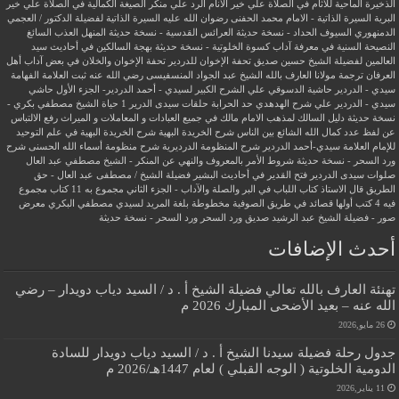
الذخيرة الماحية للآثام في الصلاة علي خير الأنام
الرد علي منكر الصيغة الكمالية في الصلاة علي خير
البرية
السيرة الذاتية - الامام محمد الحفنى رضوان الله عليه
السيرة الذاتية لفضيلة الدكتور / العجمي
الدمنهوري
السيوف الحداد - نسخة حديثة
العرائس القدسية - نسخة حديثة
المنهل العذب السائغ
النصيحة السنية في معرفة آداب كسوة الخلوتية - نسخة حديثة
بهجة السالكين في أحاديث سيد
العالمين لفضيلة الشيخ حسين صديق
تحفة الإخوان للدردير
تحفة الإخوان والخلان في بعض آداب أهل
العرفان
ترجمة مولانا العارف بالله الشيخ عبد الجواد المنسفيسى رضي الله عنه
ثبت العلامة الفهامة
سيدي - الدردير
حاشية الدسوقي علي الشرح الكبير لسيدي - أحمد الدردير- الجزء الأول
حاشي
سيدي - الدردير علي شرح الهدهدي
حد الحرابة
حلقات سيدى الدرير 1
حياة الشيخ مصطفي بكري -
نسخة حديثة
دليل السالك لمذهب الامام مالك في جميع العبادات و المعاملات و الميراث
رفع الالتباس
عن لفظ عدد كمال الله الشائع بين الناس
شرح الخريدة البهية
شرح الخريدة البهية في علم التوحيد
للإمام العلامة سيدي-أحمد الدردير
شرح المنظومة الدرديرية
شرح منظومة أسماء الله الحسنى
شرح
ورد السحر - نسخة حديثة
شروط الأمر بالمعروف والنهي عن المنكر - الشيخ مصطفي عبد العال
صلوات سيدى الدردير
فتح القدير في أحاديث البشير
فضيلة الشيخ / مصطفى عبد العال - حق
الطريق
قال الاستاذ
كتاب اللباب في البر والصلة والآداب - الجزء الثاني
مجموع به 11 كتاب
مجموع
فيه 4 كتب أولها قصائد في طريق الصوفية
مخطوطة بلغة المريد لسيدي مصطفي البكري
معرض
صور - فضيلة الشيخ عبد الرشيد صديق
ورد السحر
ورد السحر - نسخة حديثة
أحدث الإضافات
تهنئة العارف بالله تعالي فضيلة الشيخ أ . د / السيد دياب دويدار – رضي
الله عنه – بعيد الأضحى المبارك 2026 م
26 مايو,2026
جدول رحلة فضيلة سيدنا الشيخ أ . د / السيد دياب دويدار للسادة
الدومية الخلوتية ( الوجه القبلي ) لعام 1447هـ/2026 م
11 يناير,2026