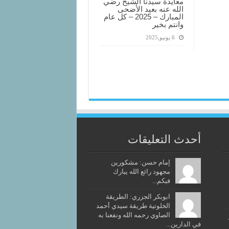
معايدة سيدنا الشيخ رضي
الله عنه بعيد الأضحى
المبارك – 2025 – كل عام
وانتم بخير
6 يونيو,2025
أحدث التعليقات
إمام حسن: مشكورين
مجهود رائع الله يبارك
فيكم...
ابوبكر الجزري: الطريقة
الخلوتية طريقة سيدي أحمد
الصاوي رحمه الله ونفعنا به
في الدارين...