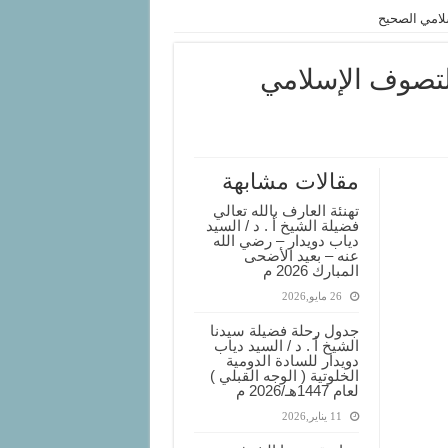
لامي الصحيح
تصوف الإسلامي
مقالات مشابهة
تهنئة العارف بالله تعالي
فضيلة الشيخ أ . د / السيد
دياب دويدار – رضي الله
عنه – بعيد الأضحى
المبارك 2026 م
26 مايو,2026
جدول رحلة فضيلة سيدنا
الشيخ أ . د / السيد دياب
دويدار للسادة الدومية
الخلوتية ( الوجه القبلي )
لعام 1447هـ/2026 م
11 يناير,2026