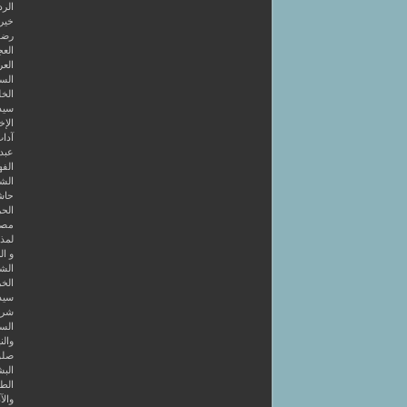
الرد
خير 
رضوا
الع
العر
السا
الخل
سيد
الإخ
آداب
عبد 
الفه
الشر
حاش
الحر
مصط
لمذه
و ال
الشا
الخر
سيد
شرح
الس
والن
صلو
البش
الط
والآ