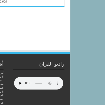
9,609
راديو القرآن
أش
أبو 
الحل
- ن
نظم
الصا
الجا
العم
عنه
الذخ