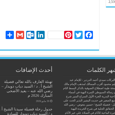
2,53
S
G
O
Li
Pi
T
Fa
ha
m
ut
nk
nt
wi
ce
re
ail
lo
ed
er
tte
bo
ok
In
es
r
ok
.c
t
هر الكلمات
أحدث الإضافات
o
البركات سيدي أحمد الدردير - للإمام عبد
تهنئة العارف بالله تعالي فضيلة
m
يم محمود
أقرب المسالك لمذهب الإمام مالك
الشيخ أ . د / السيد دياب دويدار –
سخة طيبة
اصطلاح الصوفية بالذكر
البسط التام
رضي الله عنه – بعيد الأضحى
 رسالة السيوطي
الثمرة البهية في أسماء
المبارك 2026 م
حبة البدرية
الجزء الأول السراج المنير شرح
مع الصغير في حديث البشير النذير
الحث على
26 مايو,2026
ل - فضيلة الشيخ / حسين معوض - رضي الله
جدول رحلة فضيلة سيدنا الشيخ أ .
الحقائق الجلية في شرح الخريدة البهية
يرة الماحية للآثام في الصلاة علي خير الأنام
د / السيد دياب دويدار للسادة