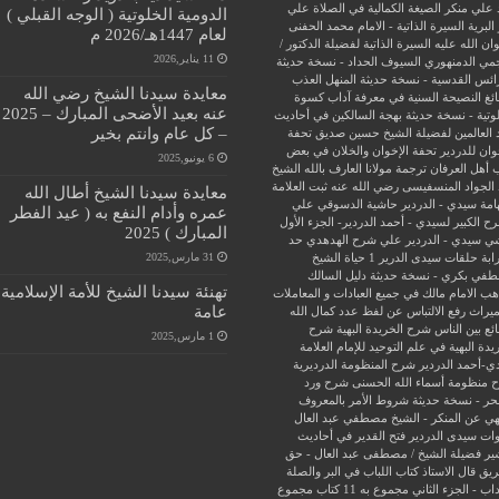
 علي منكر الصيغة الكمالية في الصلاة علي
الدومية الخلوتية ( الوجه القبلي )
البرية
السيرة الذاتية - الامام محمد الحفنى
لعام 1447هـ/2026 م
ن الله عليه
السيرة الذاتية لفضيلة الدكتور /
11 يناير,2026
جمي الدمنهوري
السيوف الحداد - نسخة حديثة
ائس القدسية - نسخة حديثة
المنهل العذب
معايدة سيدنا الشيخ رضي الله
ئغ
النصيحة السنية في معرفة آداب كسوة
عنه بعيد الأضحى المبارك – 2025
وتية - نسخة حديثة
بهجة السالكين في أحاديث
– كل عام وانتم بخير
 العالمين لفضيلة الشيخ حسين صديق
تحفة
وان للدردير
تحفة الإخوان والخلان في بعض
6 يونيو,2025
 أهل العرفان
ترجمة مولانا العارف بالله الشيخ
الجواد المنسفيسى رضي الله عنه
ثبت العلامة
معايدة سيدنا الشيخ أطال الله
امة سيدي - الدردير
حاشية الدسوقي علي
عمره وأدام النفع به ( عيد الفطر
ح الكبير لسيدي - أحمد الدردير- الجزء الأول
المبارك ) 2025
ي سيدي - الدردير علي شرح الهدهدي
حد
31 مارس,2025
ابة
حلقات سيدى الدرير 1
حياة الشيخ
في بكري - نسخة حديثة
دليل السالك
تهنئة سيدنا الشيخ للأمة الإسلامية
ب الامام مالك في جميع العبادات و المعاملات
عامة
ميراث
رفع الالتباس عن لفظ عدد كمال الله
ئع بين الناس
شرح الخريدة البهية
شرح
1 مارس,2025
يدة البهية في علم التوحيد للإمام العلامة
ي-أحمد الدردير
شرح المنظومة الدرديرية
 منظومة أسماء الله الحسنى
شرح ورد
حر - نسخة حديثة
شروط الأمر بالمعروف
هي عن المنكر - الشيخ مصطفي عبد العال
ات سيدى الدردير
فتح القدير في أحاديث
ير
فضيلة الشيخ / مصطفى عبد العال - حق
ريق
قال الاستاذ
كتاب اللباب في البر والصلة
داب - الجزء الثاني
مجموع به 11 كتاب
مجموع