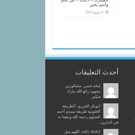
وانتم بخير
6 يونيو,2025
أحدث التعليقات
إمام حسن: مشكورين
مجهود رائع الله يبارك
فيكم...
ابوبكر الجزري: الطريقة
الخلوتية طريقة سيدي أحمد
الصاوي رحمه الله ونفعنا به
في الدارين...
sally Abdul: اللهم صل