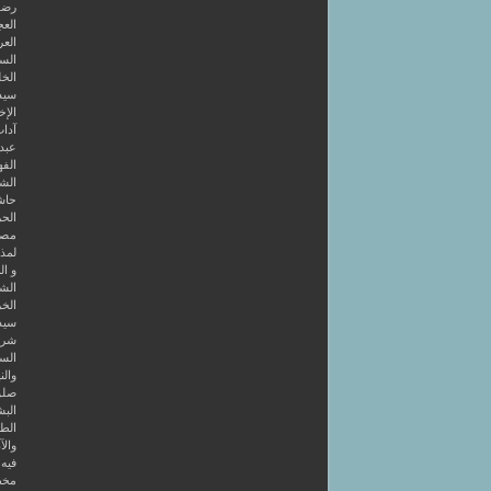
رضوا
الع
العر
السا
الخل
سيد
الإخ
آداب
عبد 
الفه
الشر
حاش
الحر
مصط
لمذه
و ال
الشا
الخر
سيد
شرح
الس
والن
صلو
البش
الط
والآ
فيه 4 كتب أولها قصائد في طريق الصو
مخط