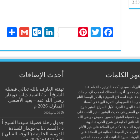
2,53
S
G
O
Li
Pi
T
Fa
ha
m
ut
nk
nt
wi
ce
re
ail
lo
ed
er
tte
bo
ok
In
es
r
ok
.c
t
هر الكلمات
أحدث الإضافات
o
البركات سيدي أحمد الدردير - للإمام عبد
تهنئة العارف بالله تعالي فضيلة
m
يم محمود
أقرب المسالك لمذهب الإمام مالك
الشيخ أ . د / السيد دياب دويدار –
سخة طيبة
اصطلاح الصوفية بالذكر
البسط التام
رضي الله عنه – بعيد الأضحى
 رسالة السيوطي
الثمرة البهية في أسماء
المبارك 2026 م
حبة البدرية
الجزء الأول السراج المنير شرح
مع الصغير في حديث البشير النذير
الحث على
26 مايو,2026
ل - فضيلة الشيخ / حسين معوض - رضي الله
جدول رحلة فضيلة سيدنا الشيخ أ .
الحقائق الجلية في شرح الخريدة البهية
يرة الماحية للآثام في الصلاة علي خير الأنام
د / السيد دياب دويدار للسادة
 علي منكر الصيغة الكمالية في الصلاة علي
الدومية الخلوتية ( الوجه القبلي )
البرية
السيرة الذاتية - الامام محمد الحفنى
لعام 1447هـ/2026 م