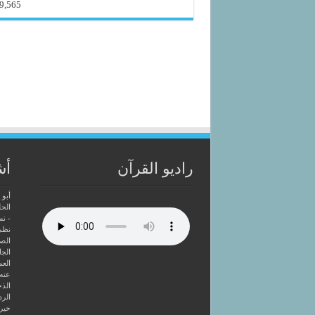
9,565
راديو القرآن
أش
أبو 
الحل
- ن
نظم
الصا
الجا
العم
عنه
الذخ
الرد
خير 