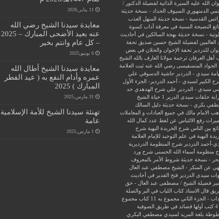
ن الله عليه
السيرة الذاتية لفضيلة الدكتور /
11 يناير,2026
جمي الدمنهوري
السيوف الحداد - نسخة حديثة
ائس القدسية - نسخة حديثة
المنهل العذب
معايدة سيدنا الشيخ رضي الله
ئغ
النصيحة السنية في معرفة آداب كسوة
عنه بعيد الأضحى المبارك – 2025
وتية - نسخة حديثة
بهجة السالكين في أحاديث
– كل عام وانتم بخير
 العالمين لفضيلة الشيخ حسين صديق
تحفة
وان للدردير
تحفة الإخوان والخلان في بعض
6 يونيو,2025
 أهل العرفان
ترجمة مولانا العارف بالله الشيخ
الجواد المنسفيسى رضي الله عنه
ثبت العلامة
معايدة سيدنا الشيخ أطال الله
امة سيدي - الدردير
حاشية الدسوقي علي
عمره وأدام النفع به ( عيد الفطر
ح الكبير لسيدي - أحمد الدردير- الجزء الأول
المبارك ) 2025
ي سيدي - الدردير علي شرح الهدهدي
حد
31 مارس,2025
ابة
حلقات سيدى الدرير 1
حياة الشيخ
في بكري - نسخة حديثة
دليل السالك
تهنئة سيدنا الشيخ للأمة الإسلامية
ب الامام مالك في جميع العبادات و المعاملات
عامة
ميراث
رفع الالتباس عن لفظ عدد كمال الله
ئع بين الناس
شرح الخريدة البهية
شرح
1 مارس,2025
يدة البهية في علم التوحيد للإمام العلامة
ي-أحمد الدردير
شرح المنظومة الدرديرية
 منظومة أسماء الله الحسنى
شرح ورد
حر - نسخة حديثة
شروط الأمر بالمعروف
هي عن المنكر - الشيخ مصطفي عبد العال
ات سيدى الدردير
فتح القدير في أحاديث
ير
فضيلة الشيخ / مصطفى عبد العال - حق
ريق
قال الاستاذ
كتاب اللباب في البر والصلة
داب - الجزء الثاني
مجموع به 11 كتاب
مجموع
فية
وطة بلغة المريد لسيدي مصطفي البكري