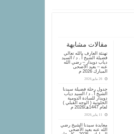
مقالات مشابهة
تهنئة العارف بالله تعالي
فضيلة الشيخ أ . د / السيد
دياب دويدار – رضي الله
عنه – بعيد الأضحى
المبارك 2026 م
26 مايو,2026
جدول رحلة فضيلة سيدنا
الشيخ أ . د / السيد دياب
دويدار للسادة الدومية
الخلوتية ( الوجه القبلي )
لعام 1447هـ/2026 م
11 يناير,2026
معايدة سيدنا الشيخ رضي
الله عنه بعيد الأضحى
المبارك – 2025 – كل عام