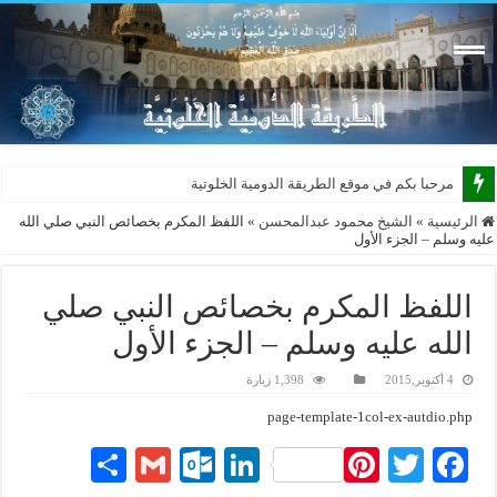
مرحبا بكم في موقع الطريقة الدومية الخلوتية بشكله ا
الرئيسية
»
الشيخ محمود عبدالمحسن
»
اللفظ المكرم بخصائص النبي صلي الله
عليه وسلم – الجزء الأول
اللفظ المكرم بخصائص النبي صلي
الله عليه وسلم – الجزء الأول
4 أكتوبر,2015
1,398 زيارة
page-template-1col-ex-autdio.php
S
G
O
Li
Pi
T
Fa