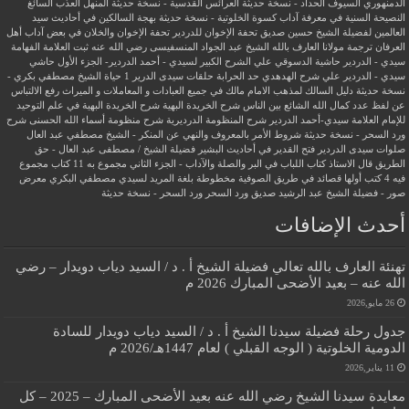
الدمنهوري
السيوف الحداد - نسخة حديثة
العرائس القدسية - نسخة حديثة
المنهل العذب السائغ
النصيحة السنية في معرفة آداب كسوة الخلوتية - نسخة حديثة
بهجة السالكين في أحاديث سيد
العالمين لفضيلة الشيخ حسين صديق
تحفة الإخوان للدردير
تحفة الإخوان والخلان في بعض آداب أهل
العرفان
ترجمة مولانا العارف بالله الشيخ عبد الجواد المنسفيسى رضي الله عنه
ثبت العلامة الفهامة
سيدي - الدردير
حاشية الدسوقي علي الشرح الكبير لسيدي - أحمد الدردير- الجزء الأول
حاشي
سيدي - الدردير علي شرح الهدهدي
حد الحرابة
حلقات سيدى الدرير 1
حياة الشيخ مصطفي بكري -
نسخة حديثة
دليل السالك لمذهب الامام مالك في جميع العبادات و المعاملات و الميراث
رفع الالتباس
عن لفظ عدد كمال الله الشائع بين الناس
شرح الخريدة البهية
شرح الخريدة البهية في علم التوحيد
للإمام العلامة سيدي-أحمد الدردير
شرح المنظومة الدرديرية
شرح منظومة أسماء الله الحسنى
شرح
ورد السحر - نسخة حديثة
شروط الأمر بالمعروف والنهي عن المنكر - الشيخ مصطفي عبد العال
صلوات سيدى الدردير
فتح القدير في أحاديث البشير
فضيلة الشيخ / مصطفى عبد العال - حق
الطريق
قال الاستاذ
كتاب اللباب في البر والصلة والآداب - الجزء الثاني
مجموع به 11 كتاب
مجموع
فيه 4 كتب أولها قصائد في طريق الصوفية
مخطوطة بلغة المريد لسيدي مصطفي البكري
معرض
صور - فضيلة الشيخ عبد الرشيد صديق
ورد السحر
ورد السحر - نسخة حديثة
أحدث الإضافات
تهنئة العارف بالله تعالي فضيلة الشيخ أ . د / السيد دياب دويدار – رضي
الله عنه – بعيد الأضحى المبارك 2026 م
26 مايو,2026
جدول رحلة فضيلة سيدنا الشيخ أ . د / السيد دياب دويدار للسادة
الدومية الخلوتية ( الوجه القبلي ) لعام 1447هـ/2026 م
11 يناير,2026
معايدة سيدنا الشيخ رضي الله عنه بعيد الأضحى المبارك – 2025 – كل