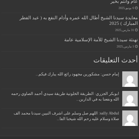
عام وانتم بخير
6 يونيو,2025
معايدة سيدنا الشيخ أطال الله عمره وأدام النفع به ( عيد الفطر
المبارك ) 2025
31 مارس,2025
تهنئة سيدنا الشيخ للأمة الإسلامية عامة
1 مارس,2025
أحدث التعليقات
إمام حسن: مشكورين مجهود رائع الله يبارك فيكم...
ابوبكر الجزري: الطريقة الخلوتية طريقة سيدي أحمد الصاوي رحمه
الله ونفعنا به في الدارين...
sally Abdul: اللهم صل وسلم على اشرف النيين سيدنا محمد الف
صلاة وسلام عليه رحم الله شيخنا الفا...