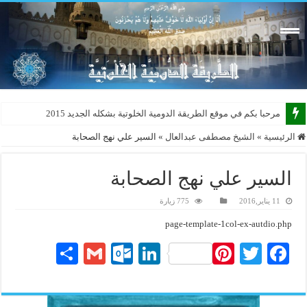
مرحبا بكم في موقع الطريقة الدومية الخلوتية بشكله الجديد 2015
الرئيسية
»
الشيخ مصطفى عبدالعال
»
السير علي نهج الصحابة
السير علي نهج الصحابة
11 يناير,2016
775 زيارة
page-template-1col-ex-autdio.php
S
G
O
Li
Pi
T
Fa
ha
m
ut
nk
nt
wi
ce
re
ail
lo
ed
er
tte
bo