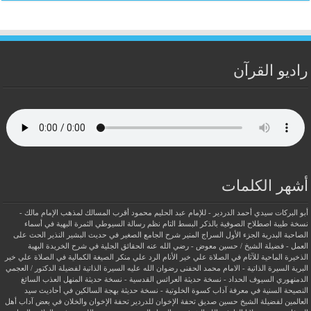
راديو القرآن
أشهر الكلمات
أبو البركات سيدي أحمد الدردير - للإمام عبد الحليم محمود
أقرب المسالك لمذهب الإمام مالك -
نسخة طيبة
اصطلاح الصوفية بالذكر
البسط التام نظم رسالة السيوطي
الثمرة البهية في أسماء
الصاحبة البدرية
الجزء الأول السراج المنير شرح الجامع الصغير في حديث البشير النذير
الحث على
العمل - فضيلة الشيخ / حسين معوض - رضي الله عنه
الحقائق الجلية في شرح الخريدة البهية
الذخيرة الماحية للآثام في الصلاة علي خير الأنام
الرد علي منكر الصيغة الكمالية في الصلاة علي خير
البرية
السيرة الذاتية - الامام محمد الحفنى رضوان الله عليه
السيرة الذاتية لفضيلة الدكتور / العجمي
الدمنهوري
السيوف الحداد - نسخة حديثة
العرائس القدسية - نسخة حديثة
المنهل العذب السائغ
النصيحة السنية في معرفة آداب كسوة الخلوتية - نسخة حديثة
بهجة السالكين في أحاديث سيد
العالمين لفضيلة الشيخ حسين صديق
تحفة الإخوان للدردير
تحفة الإخوان والخلان في بعض آداب أهل