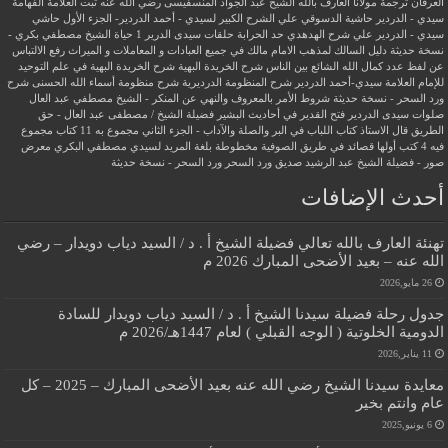
العرفان
ترجمة مولانا العارف بالله الشيخ عبد الجواد المنسفيسى رضي الله عنه
ثبت العلامة الفهامة
سيدي - الدردير
حاشية الدسوقي علي الشرح الكبير لسيدي - أحمد الدردير- الجزء الأول
حاشي
سيدي - الدردير علي شرح الهدهدي
حد الحرابة
حلقات سيدى الدرير 1
حياة الشيخ مصطفي بكري -
نسخة حديثة
دليل السالك لمذهب الامام مالك في جميع العبادات و المعاملات و الميراث
رفع الالتباس
عن لفظ عدد كمال الله الشائع بين الناس
شرح الخريدة البهية
شرح الخريدة البهية في علم التوحيد
للإمام العلامة سيدي-أحمد الدردير
شرح المنظومة الدرديرية
شرح منظومة أسماء الله الحسنى
شرح
ورد السحر - نسخة حديثة
شروط الأمر بالمعروف والنهي عن المنكر - الشيخ مصطفي عبد العال
صلوات سيدى الدردير
فتح القدير في أحاديث البشير
فضيلة الشيخ / مصطفى عبد العال - حق
الطريق
قال الاستاذ
كتاب اللباب في البر والصلة والآداب - الجزء الثاني
مجموع به 11 كتاب
مجموع
فيه 4 كتب أولها قصائد في طريق الصوفية
مخطوطة بلغة المريد لسيدي مصطفي البكري
معرض
صور - فضيلة الشيخ عبد الرشيد صديق
ورد السحر
ورد السحر - نسخة حديثة
أحدث الإضافات
تهنئة العارف بالله تعالي فضيلة الشيخ أ . د / السيد دياب دويدار – رضي
الله عنه – بعيد الأضحى المبارك 2026 م
26 مايو,2026
جدول رحلة فضيلة سيدنا الشيخ أ . د / السيد دياب دويدار للسادة
الدومية الخلوتية ( الوجه القبلي ) لعام 1447هـ/2026 م
11 يناير,2026
معايدة سيدنا الشيخ رضي الله عنه بعيد الأضحى المبارك – 2025 – كل
عام وانتم بخير
6 يونيو,2025