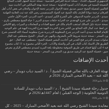
الدمنهوري
السيوف الحداد - نسخة حديثة
العرائس القدسية - نسخة حديثة
المنهل العذب السائغ
النصيحة السنية في معرفة آداب كسوة الخلوتية - نسخة حديثة
بهجة السالكين في أحاديث سيد
العالمين لفضيلة الشيخ حسين صديق
تحفة الإخوان للدردير
تحفة الإخوان والخلان في بعض آداب أهل
العرفان
ترجمة مولانا العارف بالله الشيخ عبد الجواد المنسفيسى رضي الله عنه
ثبت العلامة الفهامة
سيدي - الدردير
حاشية الدسوقي علي الشرح الكبير لسيدي - أحمد الدردير- الجزء الأول
حاشي
سيدي - الدردير علي شرح الهدهدي
حد الحرابة
حلقات سيدى الدرير 1
حياة الشيخ مصطفي بكري -
نسخة حديثة
دليل السالك لمذهب الامام مالك في جميع العبادات و المعاملات و الميراث
رفع الالتباس
عن لفظ عدد كمال الله الشائع بين الناس
شرح الخريدة البهية
شرح الخريدة البهية في علم التوحيد
للإمام العلامة سيدي-أحمد الدردير
شرح المنظومة الدرديرية
شرح منظومة أسماء الله الحسنى
شرح
ورد السحر - نسخة حديثة
شروط الأمر بالمعروف والنهي عن المنكر - الشيخ مصطفي عبد العال
صلوات سيدى الدردير
فتح القدير في أحاديث البشير
فضيلة الشيخ / مصطفى عبد العال - حق
الطريق
قال الاستاذ
كتاب اللباب في البر والصلة والآداب - الجزء الثاني
مجموع به 11 كتاب
مجموع
فيه 4 كتب أولها قصائد في طريق الصوفية
مخطوطة بلغة المريد لسيدي مصطفي البكري
معرض
صور - فضيلة الشيخ عبد الرشيد صديق
ورد السحر
ورد السحر - نسخة حديثة
أحدث الإضافات
تهنئة العارف بالله تعالي فضيلة الشيخ أ . د / السيد دياب دويدار – رضي
الله عنه – بعيد الأضحى المبارك 2026 م
26 مايو,2026
جدول رحلة فضيلة سيدنا الشيخ أ . د / السيد دياب دويدار للسادة
الدومية الخلوتية ( الوجه القبلي ) لعام 1447هـ/2026 م
11 يناير,2026
معايدة سيدنا الشيخ رضي الله عنه بعيد الأضحى المبارك – 2025 – كل