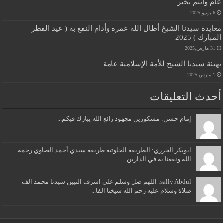
عام وانتم بخير
6 يونيو,2025
معايدة سيدنا الشيخ أطال الله عمره وأدام النفع به ( عيد الفطر
المبارك ) 2025
31 مارس,2025
تهنئة سيدنا الشيخ للأمة الإسلامية عامة
1 مارس,2025
أحدث التعليقات
إمام حسن: مشكورين مجهود رائع الله يبارك فيكم...
ابوبكر الجزري: الطريقة الخلوتية طريقة سيدي أحمد الصاوي رحمه
الله ونفعنا به في الدارين...
sally Abdul: اللهم صل وسلم على اشرف النيين سيدنا محمد الف
صلاة وسلام عليه رحم الله شيخنا الفا...