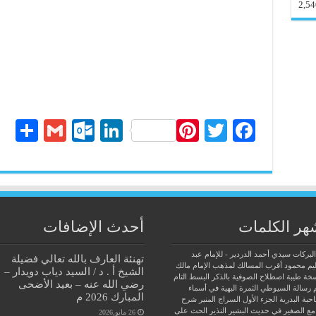
2,54
S
G
O
Li
Pi
T
Fa
ha
m
ut
nk
nt
wi
ce
re
ail
lo
ed
er
tte
bo
ok
In
es
r
ok
.c
t
هر الكلمات
أحدث الإضافات
o
البركات سيدي أحمد الدردير - للإمام عبد
تهنئة العارف بالله تعالي فضيلة
m
يم محمود
أقرب المسالك لمذهب الإمام مالك
الشيخ أ . د / السيد دياب دويدار –
سخة طيبة
اصطلاح الصوفية بالذكر
البسط التام
رضي الله عنه – بعيد الأضحى
 رسالة السيوطي
الثمرة البهية في أسماء
المبارك 2026 م
حبة البدرية
الجزء الأول السراج المنير شرح
مع الصغير في حديث البشير النذير
الحث على
26 مايو,2026