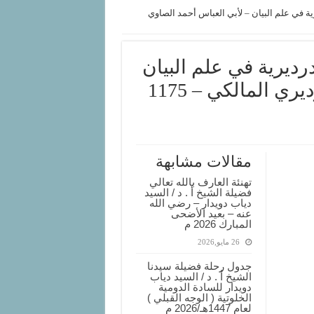
ية في علم البيان – لأبي العباس أحمد الصاوي
رديرية في علم البيان
– لأبي العباس أحمد الصاوي الدرديري المالكي – 1175
مقالات مشابهة
تهنئة العارف بالله تعالي
فضيلة الشيخ أ . د / السيد
دياب دويدار – رضي الله
عنه – بعيد الأضحى
المبارك 2026 م
26 مايو,2026
جدول رحلة فضيلة سيدنا
الشيخ أ . د / السيد دياب
دويدار للسادة الدومية
الخلوتية ( الوجه القبلي )
لعام 1447هـ/2026 م