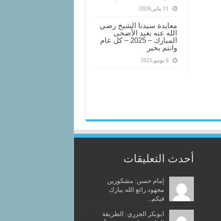
11 يناير,2026
معايدة سيدنا الشيخ رضي
الله عنه بعيد الأضحى
المبارك – 2025 – كل عام
وانتم بخير
6 يونيو,2025
أحدث التعليقات
إمام حسن: مشكورين
مجهود رائع الله يبارك
فيكم...
ابوبكر الجزري: الطريقة