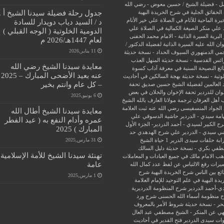
ل - فضيلة الشيخ / حسين معوض - رضي الله
جدول رحلة فضيلة سيدنا الشيخ أ .
الحقائق الجلية في شرح الخريدة البهية
يرة الماحية للآثام في الصلاة علي خير الأنام
د / السيد دياب دويدار للسادة
 علي منكر الصيغة الكمالية في الصلاة علي
الدومية الخلوتية ( الوجه القبلي )
البرية
السيرة الذاتية - الامام محمد الحفنى
لعام 1447هـ/2026 م
ن الله عليه
السيرة الذاتية لفضيلة الدكتور /
11 يناير,2026
جمي الدمنهوري
السيوف الحداد - نسخة حديثة
ائس القدسية - نسخة حديثة
المنهل العذب
معايدة سيدنا الشيخ رضي الله
ئغ
النصيحة السنية في معرفة آداب كسوة
عنه بعيد الأضحى المبارك – 2025
وتية - نسخة حديثة
بهجة السالكين في أحاديث
– كل عام وانتم بخير
 العالمين لفضيلة الشيخ حسين صديق
تحفة
وان للدردير
تحفة الإخوان والخلان في بعض
6 يونيو,2025
 أهل العرفان
ترجمة مولانا العارف بالله الشيخ
الجواد المنسفيسى رضي الله عنه
ثبت العلامة
معايدة سيدنا الشيخ أطال الله
امة سيدي - الدردير
حاشية الدسوقي علي
عمره وأدام النفع به ( عيد الفطر
ح الكبير لسيدي - أحمد الدردير- الجزء الأول
المبارك ) 2025
ي سيدي - الدردير علي شرح الهدهدي
حد
31 مارس,2025
ابة
حلقات سيدى الدرير 1
حياة الشيخ
في بكري - نسخة حديثة
دليل السالك
تهنئة سيدنا الشيخ للأمة الإسلامية
ب الامام مالك في جميع العبادات و المعاملات
عامة
ميراث
رفع الالتباس عن لفظ عدد كمال الله
ئع بين الناس
شرح الخريدة البهية
شرح
1 مارس,2025
يدة البهية في علم التوحيد للإمام العلامة
ي-أحمد الدردير
شرح المنظومة الدرديرية
 منظومة أسماء الله الحسنى
شرح ورد
حر - نسخة حديثة
شروط الأمر بالمعروف
هي عن المنكر - الشيخ مصطفي عبد العال
ات سيدى الدردير
فتح القدير في أحاديث