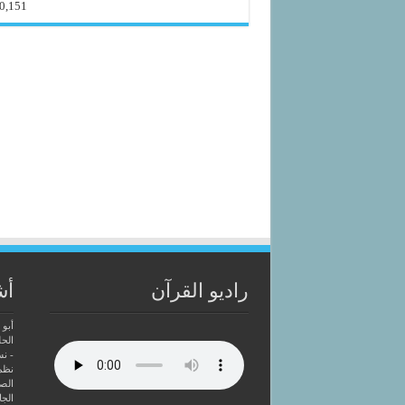
0,151
راديو القرآن
أش
أبو 
الحل
- ن
نظم
الصا
الجا