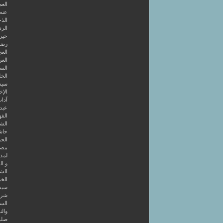
العم
عنه
الذخ
الرد
خير 
رضوا
الع
العر
السا
الخل
سيد
الإخ
آداب
عبد 
الفه
الشر
حاش
الحر
مصط
لمذه
و ال
الشا
الخر
سيد
شرح
الس
والن
صلو