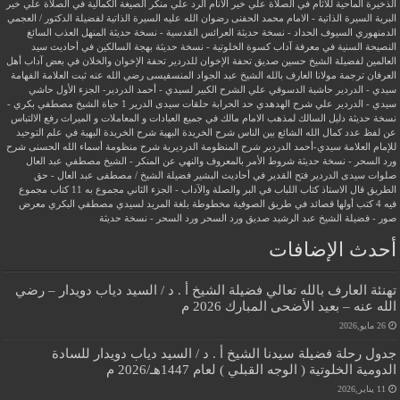
الذخيرة الماحية للآثام في الصلاة علي خير الأنام
الرد علي منكر الصيغة الكمالية في الصلاة علي خير
البرية
السيرة الذاتية - الامام محمد الحفنى رضوان الله عليه
السيرة الذاتية لفضيلة الدكتور / العجمي
الدمنهوري
السيوف الحداد - نسخة حديثة
العرائس القدسية - نسخة حديثة
المنهل العذب السائغ
النصيحة السنية في معرفة آداب كسوة الخلوتية - نسخة حديثة
بهجة السالكين في أحاديث سيد
العالمين لفضيلة الشيخ حسين صديق
تحفة الإخوان للدردير
تحفة الإخوان والخلان في بعض آداب أهل
العرفان
ترجمة مولانا العارف بالله الشيخ عبد الجواد المنسفيسى رضي الله عنه
ثبت العلامة الفهامة
سيدي - الدردير
حاشية الدسوقي علي الشرح الكبير لسيدي - أحمد الدردير- الجزء الأول
حاشي
سيدي - الدردير علي شرح الهدهدي
حد الحرابة
حلقات سيدى الدرير 1
حياة الشيخ مصطفي بكري -
نسخة حديثة
دليل السالك لمذهب الامام مالك في جميع العبادات و المعاملات و الميراث
رفع الالتباس
عن لفظ عدد كمال الله الشائع بين الناس
شرح الخريدة البهية
شرح الخريدة البهية في علم التوحيد
للإمام العلامة سيدي-أحمد الدردير
شرح المنظومة الدرديرية
شرح منظومة أسماء الله الحسنى
شرح
ورد السحر - نسخة حديثة
شروط الأمر بالمعروف والنهي عن المنكر - الشيخ مصطفي عبد العال
صلوات سيدى الدردير
فتح القدير في أحاديث البشير
فضيلة الشيخ / مصطفى عبد العال - حق
الطريق
قال الاستاذ
كتاب اللباب في البر والصلة والآداب - الجزء الثاني
مجموع به 11 كتاب
مجموع
فيه 4 كتب أولها قصائد في طريق الصوفية
مخطوطة بلغة المريد لسيدي مصطفي البكري
معرض
صور - فضيلة الشيخ عبد الرشيد صديق
ورد السحر
ورد السحر - نسخة حديثة
أحدث الإضافات
تهنئة العارف بالله تعالي فضيلة الشيخ أ . د / السيد دياب دويدار – رضي
الله عنه – بعيد الأضحى المبارك 2026 م
26 مايو,2026
جدول رحلة فضيلة سيدنا الشيخ أ . د / السيد دياب دويدار للسادة
الدومية الخلوتية ( الوجه القبلي ) لعام 1447هـ/2026 م
11 يناير,2026