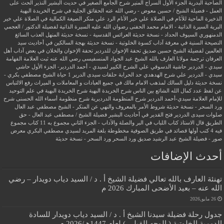
الصاحبة البدرية
الجزء الأول السراج المنير شرح الجامع الصغير في حديث البشير النذير
الحث على
العمل - فضيلة الشيخ / حسين معوض - رضي الله عنه
الحقائق الجلية في شرح الخريدة البهية
الذخيرة الماحية للآثام في الصلاة علي خير الأنام
الرد علي منكر الصيغة الكمالية في الصلاة علي خير
البرية
السيرة الذاتية - الامام محمد الحفنى رضوان الله عليه
السيرة الذاتية لفضيلة الدكتور / العجمي
الدمنهوري
السيوف الحداد - نسخة حديثة
العرائس القدسية - نسخة حديثة
المنهل العذب السائغ
النصيحة السنية في معرفة آداب كسوة الخلوتية - نسخة حديثة
بهجة السالكين في أحاديث سيد
العالمين لفضيلة الشيخ حسين صديق
تحفة الإخوان للدردير
تحفة الإخوان والخلان في بعض آداب أهل
العرفان
ترجمة مولانا العارف بالله الشيخ عبد الجواد المنسفيسى رضي الله عنه
ثبت العلامة الفهامة
سيدي - الدردير
حاشية الدسوقي علي الشرح الكبير لسيدي - أحمد الدردير- الجزء الأول
حاشي
سيدي - الدردير علي شرح الهدهدي
حد الحرابة
حلقات سيدى الدرير 1
حياة الشيخ مصطفي بكري -
نسخة حديثة
دليل السالك لمذهب الامام مالك في جميع العبادات و المعاملات و الميراث
رفع الالتباس
عن لفظ عدد كمال الله الشائع بين الناس
شرح الخريدة البهية
شرح الخريدة البهية في علم التوحيد
للإمام العلامة سيدي-أحمد الدردير
شرح المنظومة الدرديرية
شرح منظومة أسماء الله الحسنى
شرح
ورد السحر - نسخة حديثة
شروط الأمر بالمعروف والنهي عن المنكر - الشيخ مصطفي عبد العال
صلوات سيدى الدردير
فتح القدير في أحاديث البشير
فضيلة الشيخ / مصطفى عبد العال - حق
الطريق
قال الاستاذ
كتاب اللباب في البر والصلة والآداب - الجزء الثاني
مجموع به 11 كتاب
مجموع
فيه 4 كتب أولها قصائد في طريق الصوفية
مخطوطة بلغة المريد لسيدي مصطفي البكري
معرض
صور - فضيلة الشيخ عبد الرشيد صديق
ورد السحر
ورد السحر - نسخة حديثة
أحدث الإضافات
تهنئة العارف بالله تعالي فضيلة الشيخ أ . د / السيد دياب دويدار – رضي
الله عنه – بعيد الأضحى المبارك 2026 م
26 مايو,2026
جدول رحلة فضيلة سيدنا الشيخ أ . د / السيد دياب دويدار للسادة
الدومية الخلوتية ( الوجه القبلي ) لعام 1447هـ/2026 م