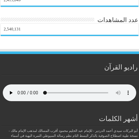
عدد المشاهدات
2,540,131
راديو القرآن
أشهر الكلمات
أبو البركات سيدي أحمد الدردير - للإمام عبد الحليم محمود
أقرب المسالك لمذهب الإمام مالك -
نسخة طيبة
اصطلاح الصوفية بالذكر
البسط التام نظم رسالة السيوطي
الثمرة البهية في أسماء