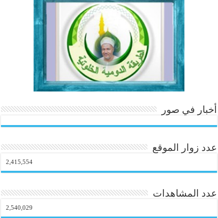
ok
In
es
r
ok
.c
t
o
m
أخبار في صور
عدد زوار الموقع
2,415,554
عدد المشاهدات
2,540,029