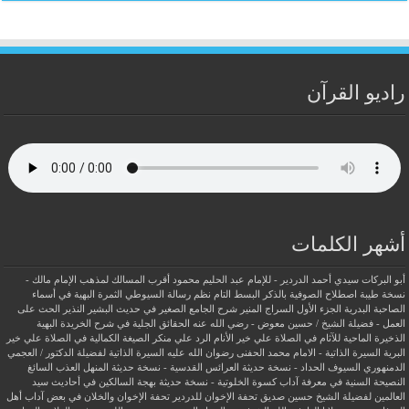
راديو القرآن
أشهر الكلمات
أبو البركات سيدي أحمد الدردير - للإمام عبد الحليم محمود
أقرب المسالك لمذهب الإمام مالك -
نسخة طيبة
اصطلاح الصوفية بالذكر
البسط التام نظم رسالة السيوطي
الثمرة البهية في أسماء
الصاحبة البدرية
الجزء الأول السراج المنير شرح الجامع الصغير في حديث البشير النذير
الحث على
العمل - فضيلة الشيخ / حسين معوض - رضي الله عنه
الحقائق الجلية في شرح الخريدة البهية
الذخيرة الماحية للآثام في الصلاة علي خير الأنام
الرد علي منكر الصيغة الكمالية في الصلاة علي خير
البرية
السيرة الذاتية - الامام محمد الحفنى رضوان الله عليه
السيرة الذاتية لفضيلة الدكتور / العجمي
الدمنهوري
السيوف الحداد - نسخة حديثة
العرائس القدسية - نسخة حديثة
المنهل العذب السائغ
النصيحة السنية في معرفة آداب كسوة الخلوتية - نسخة حديثة
بهجة السالكين في أحاديث سيد
العالمين لفضيلة الشيخ حسين صديق
تحفة الإخوان للدردير
تحفة الإخوان والخلان في بعض آداب أهل