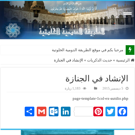
مرحبا بكم في موقع الطريقة الدومية الخلوتية بشكله
الرئيسية
»
حديث الذكريات
»
الإنشاد في الجنازة
الإنشاد في الجنازة
5 ديسمبر,2015
1,183 زيارة
page-template-1col-ex-autdio.php
S
G
O
Li
Pi
T
Fa
ha
m
ut
nk
nt
wi
ce
re
ail
lo
ed
er
tte
bo