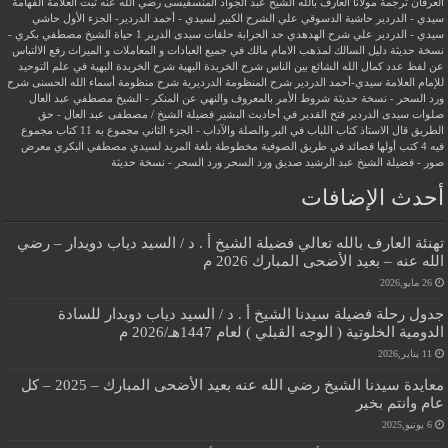
العرفان
ترجمة مولانا العارف بالله الشيخ عبد الجواد المنسفيسى رضي الله عنه
ثبت العلامة الفهامة
سيدي - الدردير
حاشية الدسوقي علي الشرح الكبير لسيدي - أحمد الدردير- الجزء الأول
حاشي
سيدي - الدردير علي شرح الهدهدي
حد الحرابة
حلقات سيدى الدرير 1
حياة الشيخ مصطفي بكري -
نسخة حديثة
دليل السالك لمذهب الامام مالك في جميع العبادات و المعاملات و الميراث
رفع الالتباس
عن لفظ عدد كمال الله الشائع بين الناس
شرح الخريدة البهية
شرح الخريدة البهية في علم التوحيد
للإمام العلامة سيدي-أحمد الدردير
شرح المنظومة الدرديرية
شرح منظومة أسماء الله الحسنى
شرح
ورد السحر - نسخة حديثة
شروط الأمر بالمعروف والنهي عن المنكر - الشيخ مصطفي عبد العال
صلوات سيدى الدردير
فتح القدير في أحاديث البشير
فضيلة الشيخ / مصطفى عبد العال - حق
الطريق
قال الاستاذ
كتاب اللباب في البر والصلة والآداب - الجزء الثاني
مجموع به 11 كتاب
مجموع
فيه 4 كتب أولها قصائد في طريق الصوفية
مخطوطة بلغة المريد لسيدي مصطفي البكري
معرض
صور - فضيلة الشيخ عبد الرشيد صديق
ورد السحر
ورد السحر - نسخة حديثة
أحدث الإضافات
تهنئة العارف بالله تعالي فضيلة الشيخ أ . د / السيد دياب دويدار – رضي
الله عنه – بعيد الأضحى المبارك 2026 م
26 مايو,2026
جدول رحلة فضيلة سيدنا الشيخ أ . د / السيد دياب دويدار للسادة
الدومية الخلوتية ( الوجه القبلي ) لعام 1447هـ/2026 م
11 يناير,2026
معايدة سيدنا الشيخ رضي الله عنه بعيد الأضحى المبارك – 2025 – كل
عام وانتم بخير
6 يونيو,2025