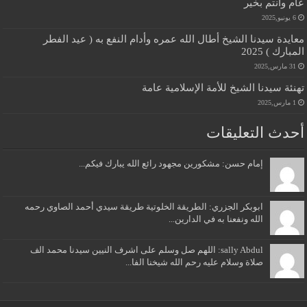
عام وانتم بخير
6 يونيو,2025
معايدة سيدنا الشيخ أطال الله عمره وأدام النفع به ( عيد الفطر
المبارك ) 2025
31 مارس,2025
تهنئة سيدنا الشيخ للأمة الإسلامية عامة
1 مارس,2025
أحدث التعليقات
إمام حسن: مشكورين مجهود رائع الله يبارك فيكم...
ابوبكر الجزري: الطريقة الخلوتية طريقة سيدي أحمد الصاوي رحمه
الله ونفعنا به في الدارين...
sally Abdul: اللهم صل وسلم على اشرف النيين سيدنا محمد الف
صلاة وسلام عليه رحم الله شيخنا الفا...