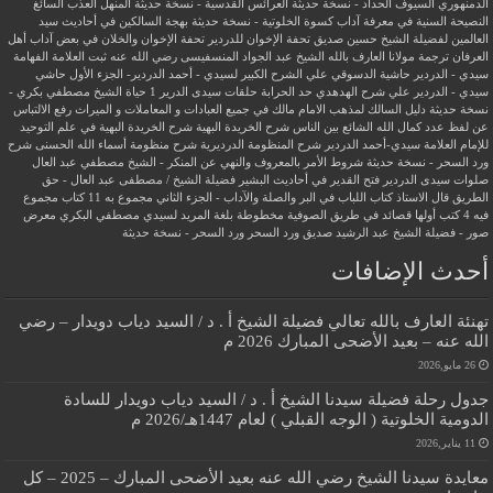
الدمنهوري
السيوف الحداد - نسخة حديثة
العرائس القدسية - نسخة حديثة
المنهل العذب السائغ
النصيحة السنية في معرفة آداب كسوة الخلوتية - نسخة حديثة
بهجة السالكين في أحاديث سيد
العالمين لفضيلة الشيخ حسين صديق
تحفة الإخوان للدردير
تحفة الإخوان والخلان في بعض آداب أهل
العرفان
ترجمة مولانا العارف بالله الشيخ عبد الجواد المنسفيسى رضي الله عنه
ثبت العلامة الفهامة
سيدي - الدردير
حاشية الدسوقي علي الشرح الكبير لسيدي - أحمد الدردير- الجزء الأول
حاشي
سيدي - الدردير علي شرح الهدهدي
حد الحرابة
حلقات سيدى الدرير 1
حياة الشيخ مصطفي بكري -
نسخة حديثة
دليل السالك لمذهب الامام مالك في جميع العبادات و المعاملات و الميراث
رفع الالتباس
عن لفظ عدد كمال الله الشائع بين الناس
شرح الخريدة البهية
شرح الخريدة البهية في علم التوحيد
للإمام العلامة سيدي-أحمد الدردير
شرح المنظومة الدرديرية
شرح منظومة أسماء الله الحسنى
شرح
ورد السحر - نسخة حديثة
شروط الأمر بالمعروف والنهي عن المنكر - الشيخ مصطفي عبد العال
صلوات سيدى الدردير
فتح القدير في أحاديث البشير
فضيلة الشيخ / مصطفى عبد العال - حق
الطريق
قال الاستاذ
كتاب اللباب في البر والصلة والآداب - الجزء الثاني
مجموع به 11 كتاب
مجموع
فيه 4 كتب أولها قصائد في طريق الصوفية
مخطوطة بلغة المريد لسيدي مصطفي البكري
معرض
صور - فضيلة الشيخ عبد الرشيد صديق
ورد السحر
ورد السحر - نسخة حديثة
أحدث الإضافات
تهنئة العارف بالله تعالي فضيلة الشيخ أ . د / السيد دياب دويدار – رضي
الله عنه – بعيد الأضحى المبارك 2026 م
26 مايو,2026
جدول رحلة فضيلة سيدنا الشيخ أ . د / السيد دياب دويدار للسادة
الدومية الخلوتية ( الوجه القبلي ) لعام 1447هـ/2026 م
11 يناير,2026
معايدة سيدنا الشيخ رضي الله عنه بعيد الأضحى المبارك – 2025 – كل