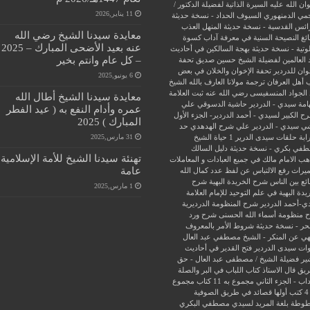
ن الله عليه
السيرة الذاتية لفضيلة الدكتور /
11 يناير,2026
جمي الدمنهوري
السيوف الحداد - نسخة حديثة
ائس القدسية - نسخة حديثة
المنهل العذب
معايدة سيدنا الشيخ رضي الله
ئغ
النصيحة السنية في معرفة آداب كسوة
عنه بعيد الأضحى المبارك – 2025
وتية - نسخة حديثة
بهجة السالكين في أحاديث
– كل عام وانتم بخير
 العالمين لفضيلة الشيخ حسين صديق
تحفة
وان للدردير
تحفة الإخوان والخلان في بعض
6 يونيو,2025
 أهل العرفان
ترجمة مولانا العارف بالله الشيخ
الجواد المنسفيسى رضي الله عنه
ثبت العلامة
معايدة سيدنا الشيخ أطال الله
امة سيدي - الدردير
حاشية الدسوقي علي
عمره وأدام النفع به ( عيد الفطر
ح الكبير لسيدي - أحمد الدردير- الجزء الأول
المبارك ) 2025
ي سيدي - الدردير علي شرح الهدهدي
حد
31 مارس,2025
ابة
حلقات سيدى الدرير 1
حياة الشيخ
في بكري - نسخة حديثة
دليل السالك
تهنئة سيدنا الشيخ للأمة الإسلامية
ب الامام مالك في جميع العبادات و المعاملات
عامة
ميراث
رفع الالتباس عن لفظ عدد كمال الله
ئع بين الناس
شرح الخريدة البهية
شرح
1 مارس,2025
يدة البهية في علم التوحيد للإمام العلامة
ي-أحمد الدردير
شرح المنظومة الدرديرية
 منظومة أسماء الله الحسنى
شرح ورد
حر - نسخة حديثة
شروط الأمر بالمعروف
هي عن المنكر - الشيخ مصطفي عبد العال
ات سيدى الدردير
فتح القدير في أحاديث
ير
فضيلة الشيخ / مصطفى عبد العال - حق
ريق
قال الاستاذ
كتاب اللباب في البر والصلة
داب - الجزء الثاني
مجموع به 11 كتاب
مجموع
فية
وطة بلغة المريد لسيدي مصطفي البكري