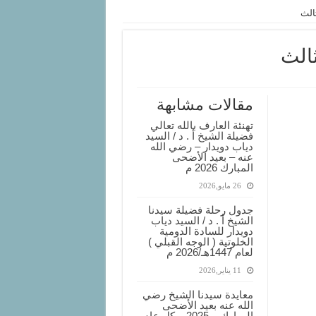
الث
ثالث
مقالات مشابهة
تهنئة العارف بالله تعالي
فضيلة الشيخ أ . د / السيد
دياب دويدار – رضي الله
عنه – بعيد الأضحى
المبارك 2026 م
26 مايو,2026
جدول رحلة فضيلة سيدنا
الشيخ أ . د / السيد دياب
دويدار للسادة الدومية
الخلوتية ( الوجه القبلي )
لعام 1447هـ/2026 م
11 يناير,2026
معايدة سيدنا الشيخ رضي
الله عنه بعيد الأضحى
المبارك – 2025 – كل عام