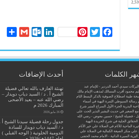
2,53
S
G
O
Li
Pi
T
Fa
ha
m
ut
nk
nt
wi
ce
re
ail
lo
ed
er
tte
bo
ok
In
es
r
ok
.c
t
هر الكلمات
أحدث الإضافات
o
البركات سيدي أحمد الدردير - للإمام عبد
تهنئة العارف بالله تعالي فضيلة
m
يم محمود
أقرب المسالك لمذهب الإمام مالك
الشيخ أ . د / السيد دياب دويدار –
سخة طيبة
اصطلاح الصوفية بالذكر
البسط التام
رضي الله عنه – بعيد الأضحى
 رسالة السيوطي
الثمرة البهية في أسماء
المبارك 2026 م
حبة البدرية
الجزء الأول السراج المنير شرح
مع الصغير في حديث البشير النذير
الحث على
26 مايو,2026
ل - فضيلة الشيخ / حسين معوض - رضي الله
جدول رحلة فضيلة سيدنا الشيخ أ .
الحقائق الجلية في شرح الخريدة البهية
يرة الماحية للآثام في الصلاة علي خير الأنام
د / السيد دياب دويدار للسادة
 علي منكر الصيغة الكمالية في الصلاة علي
الدومية الخلوتية ( الوجه القبلي )
البرية
السيرة الذاتية - الامام محمد الحفنى
لعام 1447هـ/2026 م