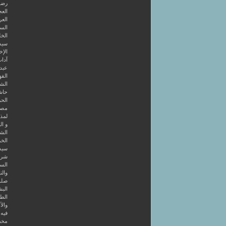
رضوا
الع
العر
السا
الخل
سيد
الإخ
آداب
عبد 
الفه
الشر
حاش
الحر
مصط
لمذه
و ال
الشا
الخر
سيد
شرح
الس
والن
صلو
البش
الط
والآ
فيه 4 كتب أولها قصائد في طريق الصو
مخط