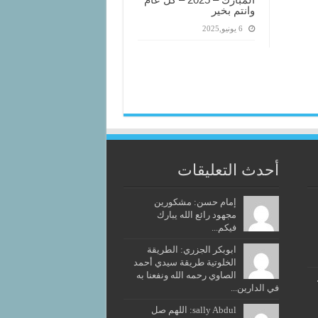
وانتم بخير
6 يونيو,2025
أحدث التعليقات
إمام حسن: مشكورين
مجهود رائع الله يبارك
فيكم...
ابوبكر الجزري: الطريقة
الخلوتية طريقة سيدي أحمد
الصاوي رحمه الله ونفعنا به
في الدارين...
sally Abdul: اللهم صل