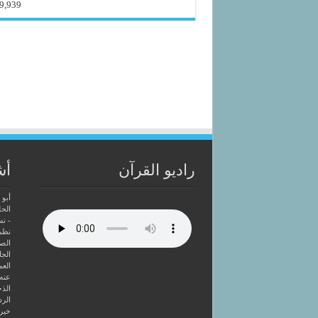
9,939
راديو القرآن
أش
أبو 
الحل
- ن
نظم
الصا
الجا
العم
عنه
الذخ
الرد
خير 