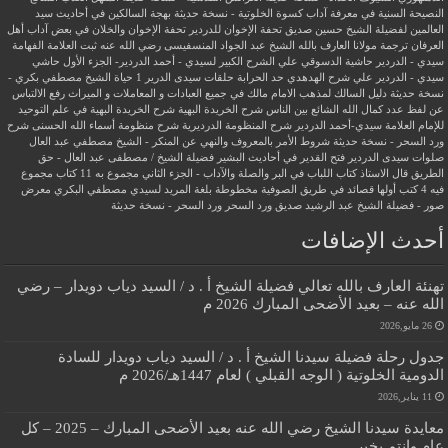
النصيحة السنية في معرفة آداب كسوة الخلوتية - نسخة حديثة
بهجة السالكين في أحاديث سيد
العالمين لفضيلة الشيخ حسين صديق
تحفة الإخوان للدردير
تحفة الإخوان والخلان في بعض آداب أهل
العرفان
ترجمة مولانا العارف بالله الشيخ عبد الجواد المنسفيسى رضي الله عنه
ثبت العلامة الفهامة
سيدي - الدردير
حاشية الدسوقي علي الشرح الكبير لسيدي - أحمد الدردير- الجزء الأول
حاشي
سيدي - الدردير علي شرح الهدهدي
حد الحرابة
حلقات سيدى الدرير 1
حياة الشيخ مصطفي بكري -
نسخة حديثة
دليل السالك لمذهب الامام مالك في جميع العبادات و المعاملات و الميراث
رفع الالتباس
عن لفظ عدد كمال الله الشائع بين الناس
شرح الخريدة البهية
شرح الخريدة البهية في علم التوحيد
للإمام العلامة سيدي-أحمد الدردير
شرح المنظومة الدرديرية
شرح منظومة أسماء الله الحسنى
شرح
ورد السحر - نسخة حديثة
شروط الأمر بالمعروف والنهي عن المنكر - الشيخ مصطفي عبد العال
صلوات سيدى الدردير
فتح القدير في أحاديث البشير
فضيلة الشيخ / مصطفى عبد العال - حق
الطريق
قال الاستاذ
كتاب اللباب في البر والصلة والآداب - الجزء الثاني
مجموع به 11 كتاب
مجموع
فيه 4 كتب أولها قصائد في طريق الصوفية
مخطوطة بلغة المريد لسيدي مصطفي البكري
معرض
صور - فضيلة الشيخ عبد الرشيد صديق
ورد السحر
ورد السحر - نسخة حديثة
أحدث الإضافات
تهنئة العارف بالله تعالي فضيلة الشيخ أ . د / السيد دياب دويدار – رضي
الله عنه – بعيد الأضحى المبارك 2026 م
26 مايو,2026
جدول رحلة فضيلة سيدنا الشيخ أ . د / السيد دياب دويدار للسادة
الدومية الخلوتية ( الوجه القبلي ) لعام 1447هـ/2026 م
11 يناير,2026
معايدة سيدنا الشيخ رضي الله عنه بعيد الأضحى المبارك – 2025 – كل
عام وانتم بخير