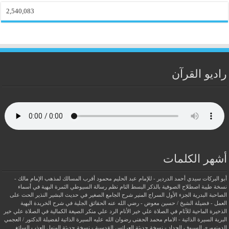
2,540,083
راديو القرآن
أشهر الكلمات
أبو البركات سيدي أحمد الدردير - للإمام عبد الحليم محمود
أقرب المسالك لمذهب الإمام مالك -
نسخة طيبة
اصطلاح الصوفية بالذكر
البسط التام نظم رسالة السيوطي
الثمرة البهية في أسماء
الصاحبة البدرية
الجزء الأول السراج المنير شرح الجامع الصغير في حديث البشير النذير
الحث على
العمل - فضيلة الشيخ / حسين معوض - رضي الله عنه
الحقائق الجلية في شرح الخريدة البهية
الذخيرة الماحية للآثام في الصلاة علي خير الأنام
الرد علي منكر الصيغة الكمالية في الصلاة علي خير
البرية
السيرة الذاتية - الامام محمد الحفنى رضوان الله عليه
السيرة الذاتية لفضيلة الدكتور / العجمي
الدمنهوري
السيوف الحداد - نسخة حديثة
العرائس القدسية - نسخة حديثة
المنهل العذب السائغ