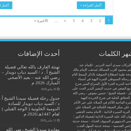
أكمل القراءة »
أكمل ا
1
2
3
4
5
»
...
الأخيرة »
هر الكلمات
أحدث الإضافات
البركات سيدي أحمد الدردير - للإمام عبد
تهنئة العارف بالله تعالي فضيلة
يم محمود
أقرب المسالك لمذهب الإمام مالك
الشيخ أ . د / السيد دياب دويدار –
سخة طيبة
اصطلاح الصوفية بالذكر
البسط التام
رضي الله عنه – بعيد الأضحى
 رسالة السيوطي
الثمرة البهية في أسماء
المبارك 2026 م
حبة البدرية
الجزء الأول السراج المنير شرح
مع الصغير في حديث البشير النذير
الحث على
26 مايو,2026
ل - فضيلة الشيخ / حسين معوض - رضي الله
جدول رحلة فضيلة سيدنا الشيخ أ .
الحقائق الجلية في شرح الخريدة البهية
يرة الماحية للآثام في الصلاة علي خير الأنام
د / السيد دياب دويدار للسادة
 علي منكر الصيغة الكمالية في الصلاة علي
الدومية الخلوتية ( الوجه القبلي )
البرية
السيرة الذاتية - الامام محمد الحفنى
لعام 1447هـ/2026 م
ن الله عليه
السيرة الذاتية لفضيلة الدكتور /
11 يناير,2026
جمي الدمنهوري
السيوف الحداد - نسخة حديثة
ائس القدسية - نسخة حديثة
المنهل العذب
معايدة سيدنا الشيخ رضي الله
ئغ
النصيحة السنية في معرفة آداب كسوة