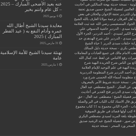
عنه بعيد الأضحى المبارك – 2025
وتية - نسخة حديثة
بهجة السالكين في أحاديث
– كل عام وانتم بخير
 العالمين لفضيلة الشيخ حسين صديق
تحفة
وان للدردير
تحفة الإخوان والخلان في بعض
6 يونيو,2025
 أهل العرفان
ترجمة مولانا العارف بالله الشيخ
الجواد المنسفيسى رضي الله عنه
ثبت العلامة
معايدة سيدنا الشيخ أطال الله
امة سيدي - الدردير
حاشية الدسوقي علي
عمره وأدام النفع به ( عيد الفطر
ح الكبير لسيدي - أحمد الدردير- الجزء الأول
المبارك ) 2025
ي سيدي - الدردير علي شرح الهدهدي
حد
31 مارس,2025
ابة
حلقات سيدى الدرير 1
حياة الشيخ
في بكري - نسخة حديثة
دليل السالك
تهنئة سيدنا الشيخ للأمة الإسلامية
ب الامام مالك في جميع العبادات و المعاملات
عامة
ميراث
رفع الالتباس عن لفظ عدد كمال الله
ئع بين الناس
شرح الخريدة البهية
شرح
1 مارس,2025
يدة البهية في علم التوحيد للإمام العلامة
ي-أحمد الدردير
شرح المنظومة الدرديرية
 منظومة أسماء الله الحسنى
شرح ورد
حر - نسخة حديثة
شروط الأمر بالمعروف
هي عن المنكر - الشيخ مصطفي عبد العال
ات سيدى الدردير
فتح القدير في أحاديث
ير
فضيلة الشيخ / مصطفى عبد العال - حق
ريق
قال الاستاذ
كتاب اللباب في البر والصلة
داب - الجزء الثاني
مجموع به 11 كتاب
مجموع
فية
وطة بلغة المريد لسيدي مصطفي البكري
ض صور - فضيلة الشيخ عبد الرشيد صديق
 السحر
ورد السحر - نسخة حديثة