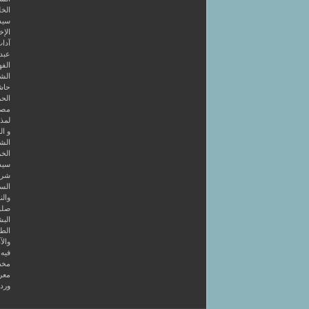
الخل
سيد
الإخ
آداب
عبد 
الفه
الشر
حاش
الحر
مصط
لمذه
و ال
الشا
الخر
سيد
شرح
الس
والن
صلو
البش
الط
والآ
فيه 4 كتب أولها قصائد في طريق الصو
مخط
معر
ورد