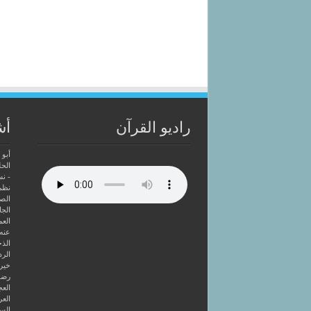
راديو القرآن
أش
أبو 
الحل
- ن
نظم
الصا
الجا
العم
عنه
الذخ
الرد
خير 
رضوا
الع
العر
السا