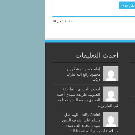
لقراءة »
صفحة 1 من 10
أحدث التعليقات
إمام حسن: مشكورين
مجهود رائع الله يبارك
فيكم...
ابوبكر الجزري: الطريقة
الخلوتية طريقة سيدي أحمد
الصاوي رحمه الله ونفعنا به
في الدارين...
sally Abdul: اللهم صل
وسلم على اشرف النيين
سيدنا محمد الف صلاة
وسلام عليه رحم الله شيخنا الفا...