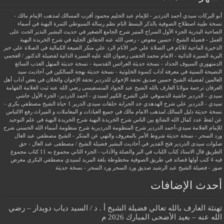
أبو البركات سيدي أحمد الدردير - للإمام عبد الحليم محمود
أقرب المسالك لمذهب الإمام مالك -
نسخة طيبة
اصطلاح الصوفية بالذكر
البسط التام نظم رسالة السيوطي
الثمرة البهية في أسماء
الصاحبة البدرية
الجزء الأول السراج المنير شرح الجامع الصغير في حديث البشير النذير
الحث على
العمل - فضيلة الشيخ / حسين معوض - رضي الله عنه
الحقائق الجلية في شرح الخريدة البهية
الذخيرة الماحية للآثام في الصلاة علي خير الأنام
الرد علي منكر الصيغة الكمالية في الصلاة علي خير
البرية
السيرة الذاتية - الامام محمد الحفنى رضوان الله عليه
السيرة الذاتية لفضيلة الدكتور / العجمي
الدمنهوري
السيوف الحداد - نسخة حديثة
العرائس القدسية - نسخة حديثة
المنهل العذب السائغ
النصيحة السنية في معرفة آداب كسوة الخلوتية - نسخة حديثة
بهجة السالكين في أحاديث سيد
العالمين لفضيلة الشيخ حسين صديق
تحفة الإخوان للدردير
تحفة الإخوان والخلان في بعض آداب أهل
العرفان
ترجمة مولانا العارف بالله الشيخ عبد الجواد المنسفيسى رضي الله عنه
ثبت العلامة الفهامة
سيدي - الدردير
حاشية الدسوقي علي الشرح الكبير لسيدي - أحمد الدردير- الجزء الأول
حاشي
سيدي - الدردير علي شرح الهدهدي
حد الحرابة
حلقات سيدى الدرير 1
حياة الشيخ مصطفي بكري -
نسخة حديثة
دليل السالك لمذهب الامام مالك في جميع العبادات و المعاملات و الميراث
رفع الالتباس
عن لفظ عدد كمال الله الشائع بين الناس
شرح الخريدة البهية
شرح الخريدة البهية في علم التوحيد
للإمام العلامة سيدي-أحمد الدردير
شرح المنظومة الدرديرية
شرح منظومة أسماء الله الحسنى
شرح
ورد السحر - نسخة حديثة
شروط الأمر بالمعروف والنهي عن المنكر - الشيخ مصطفي عبد العال
صلوات سيدى الدردير
فتح القدير في أحاديث البشير
فضيلة الشيخ / مصطفى عبد العال - حق
الطريق
قال الاستاذ
كتاب اللباب في البر والصلة والآداب - الجزء الثاني
مجموع به 11 كتاب
مجموع
فيه 4 كتب أولها قصائد في طريق الصوفية
مخطوطة بلغة المريد لسيدي مصطفي البكري
معرض
صور - فضيلة الشيخ عبد الرشيد صديق
ورد السحر
ورد السحر - نسخة حديثة
أحدث الإضافات
تهنئة العارف بالله تعالي فضيلة الشيخ أ . د / السيد دياب دويدار – رضي
الله عنه – بعيد الأضحى المبارك 2026 م