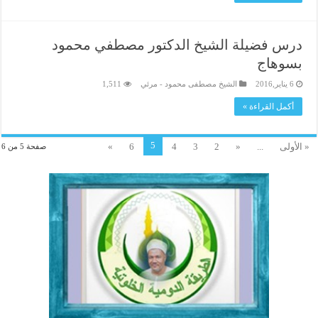
درس فضيلة الشيخ الدكتور مصطفي محمود
بسوهاج
6 يناير,2016
الشيخ مصطفى محمود - مرئي
1,511
أكمل القراءة »
5
« الأولى
...
«
2
3
4
6
»
صفحة 5 من 6