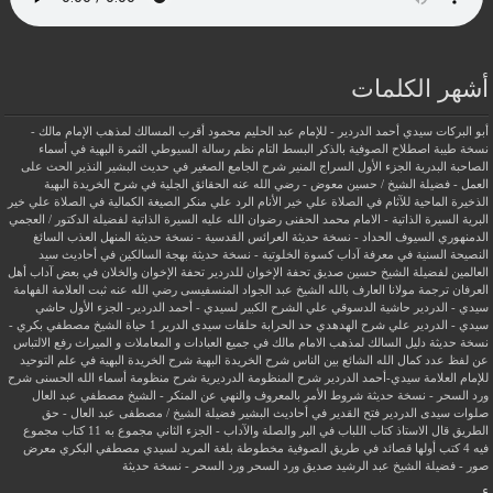
أشهر الكلمات
أبو البركات سيدي أحمد الدردير - للإمام عبد الحليم محمود
أقرب المسالك لمذهب الإمام مالك -
نسخة طيبة
اصطلاح الصوفية بالذكر
البسط التام نظم رسالة السيوطي
الثمرة البهية في أسماء
الصاحبة البدرية
الجزء الأول السراج المنير شرح الجامع الصغير في حديث البشير النذير
الحث على
العمل - فضيلة الشيخ / حسين معوض - رضي الله عنه
الحقائق الجلية في شرح الخريدة البهية
الذخيرة الماحية للآثام في الصلاة علي خير الأنام
الرد علي منكر الصيغة الكمالية في الصلاة علي خير
البرية
السيرة الذاتية - الامام محمد الحفنى رضوان الله عليه
السيرة الذاتية لفضيلة الدكتور / العجمي
الدمنهوري
السيوف الحداد - نسخة حديثة
العرائس القدسية - نسخة حديثة
المنهل العذب السائغ
النصيحة السنية في معرفة آداب كسوة الخلوتية - نسخة حديثة
بهجة السالكين في أحاديث سيد
العالمين لفضيلة الشيخ حسين صديق
تحفة الإخوان للدردير
تحفة الإخوان والخلان في بعض آداب أهل
العرفان
ترجمة مولانا العارف بالله الشيخ عبد الجواد المنسفيسى رضي الله عنه
ثبت العلامة الفهامة
سيدي - الدردير
حاشية الدسوقي علي الشرح الكبير لسيدي - أحمد الدردير- الجزء الأول
حاشي
سيدي - الدردير علي شرح الهدهدي
حد الحرابة
حلقات سيدى الدرير 1
حياة الشيخ مصطفي بكري -
نسخة حديثة
دليل السالك لمذهب الامام مالك في جميع العبادات و المعاملات و الميراث
رفع الالتباس
عن لفظ عدد كمال الله الشائع بين الناس
شرح الخريدة البهية
شرح الخريدة البهية في علم التوحيد
للإمام العلامة سيدي-أحمد الدردير
شرح المنظومة الدرديرية
شرح منظومة أسماء الله الحسنى
شرح
ورد السحر - نسخة حديثة
شروط الأمر بالمعروف والنهي عن المنكر - الشيخ مصطفي عبد العال
صلوات سيدى الدردير
فتح القدير في أحاديث البشير
فضيلة الشيخ / مصطفى عبد العال - حق
الطريق
قال الاستاذ
كتاب اللباب في البر والصلة والآداب - الجزء الثاني
مجموع به 11 كتاب
مجموع
فيه 4 كتب أولها قصائد في طريق الصوفية
مخطوطة بلغة المريد لسيدي مصطفي البكري
معرض
صور - فضيلة الشيخ عبد الرشيد صديق
ورد السحر
ورد السحر - نسخة حديثة