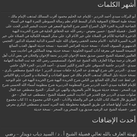
أشهر الكلمات
أبو البركات سيدي أحمد الدردير - للإمام عبد الحليم محمود
أقرب المسالك لمذهب الإمام مالك -
نسخة طيبة
اصطلاح الصوفية بالذكر
البسط التام نظم رسالة السيوطي
الثمرة البهية في أسماء
الصاحبة البدرية
الجزء الأول السراج المنير شرح الجامع الصغير في حديث البشير النذير
الحث على
العمل - فضيلة الشيخ / حسين معوض - رضي الله عنه
الحقائق الجلية في شرح الخريدة البهية
الذخيرة الماحية للآثام في الصلاة علي خير الأنام
الرد علي منكر الصيغة الكمالية في الصلاة علي خير
البرية
السيرة الذاتية - الامام محمد الحفنى رضوان الله عليه
السيرة الذاتية لفضيلة الدكتور / العجمي
الدمنهوري
السيوف الحداد - نسخة حديثة
العرائس القدسية - نسخة حديثة
المنهل العذب السائغ
النصيحة السنية في معرفة آداب كسوة الخلوتية - نسخة حديثة
بهجة السالكين في أحاديث سيد
العالمين لفضيلة الشيخ حسين صديق
تحفة الإخوان للدردير
تحفة الإخوان والخلان في بعض آداب أهل
العرفان
ترجمة مولانا العارف بالله الشيخ عبد الجواد المنسفيسى رضي الله عنه
ثبت العلامة الفهامة
سيدي - الدردير
حاشية الدسوقي علي الشرح الكبير لسيدي - أحمد الدردير- الجزء الأول
حاشي
سيدي - الدردير علي شرح الهدهدي
حد الحرابة
حلقات سيدى الدرير 1
حياة الشيخ مصطفي بكري -
نسخة حديثة
دليل السالك لمذهب الامام مالك في جميع العبادات و المعاملات و الميراث
رفع الالتباس
عن لفظ عدد كمال الله الشائع بين الناس
شرح الخريدة البهية
شرح الخريدة البهية في علم التوحيد
للإمام العلامة سيدي-أحمد الدردير
شرح المنظومة الدرديرية
شرح منظومة أسماء الله الحسنى
شرح
ورد السحر - نسخة حديثة
شروط الأمر بالمعروف والنهي عن المنكر - الشيخ مصطفي عبد العال
صلوات سيدى الدردير
فتح القدير في أحاديث البشير
فضيلة الشيخ / مصطفى عبد العال - حق
الطريق
قال الاستاذ
كتاب اللباب في البر والصلة والآداب - الجزء الثاني
مجموع به 11 كتاب
مجموع
فيه 4 كتب أولها قصائد في طريق الصوفية
مخطوطة بلغة المريد لسيدي مصطفي البكري
معرض
صور - فضيلة الشيخ عبد الرشيد صديق
ورد السحر
ورد السحر - نسخة حديثة
أحدث الإضافات
تهنئة العارف بالله تعالي فضيلة الشيخ أ . د / السيد دياب دويدار – رضي