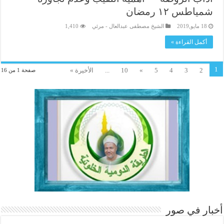
شمياطس ١٢ رمضان
18 مايو,2019
الشيخ مصطفى عبدالعال - مرئي
1,410
أكمل القراءة »
1
2
3
4
5
»
10
...
الأخيرة »
صفحة 1 من 16
أخبار في صور