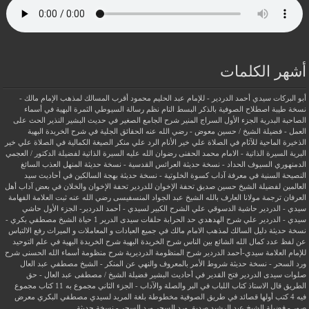
أشهر الكلمات
أبو البركات سيدي أحمد الدردير - للإمام عبد الحليم محمود
أقرب المسالك لمذهب الإمام مالك -
نسخة طيبة
اصطلاح الصوفية بالذكر
البسط التام نظم رسالة السيوطي
الثمرة البهية في أسماء
الصاحبة البدرية
الجزء الأول السراج المنير شرح الجامع الصغير في حديث البشير النذير
الحث على
العمل - فضيلة الشيخ / حسين معوض - رضي الله عنه
الحقائق الجلية في شرح الخريدة البهية
الذخيرة الماحية للآثام في الصلاة علي خير الأنام
الرد علي منكر الصيغة الكمالية في الصلاة علي خير
البرية
السيرة الذاتية - الامام محمد الحفنى رضوان الله عليه
السيرة الذاتية لفضيلة الدكتور / العجمي
الدمنهوري
السيوف الحداد - نسخة حديثة
العرائس القدسية - نسخة حديثة
المنهل العذب السائغ
النصيحة السنية في معرفة آداب كسوة الخلوتية - نسخة حديثة
بهجة السالكين في أحاديث سيد
العالمين لفضيلة الشيخ حسين صديق
تحفة الإخوان للدردير
تحفة الإخوان والخلان في بعض آداب أهل
العرفان
ترجمة مولانا العارف بالله الشيخ عبد الجواد المنسفيسى رضي الله عنه
ثبت العلامة الفهامة
سيدي - الدردير
حاشية الدسوقي علي الشرح الكبير لسيدي - أحمد الدردير- الجزء الأول
حاشي
سيدي - الدردير علي شرح الهدهدي
حد الحرابة
حلقات سيدى الدرير 1
حياة الشيخ مصطفي بكري -
نسخة حديثة
دليل السالك لمذهب الامام مالك في جميع العبادات و المعاملات و الميراث
رفع الالتباس
عن لفظ عدد كمال الله الشائع بين الناس
شرح الخريدة البهية
شرح الخريدة البهية في علم التوحيد
للإمام العلامة سيدي-أحمد الدردير
شرح المنظومة الدرديرية
شرح منظومة أسماء الله الحسنى
شرح
ورد السحر - نسخة حديثة
شروط الأمر بالمعروف والنهي عن المنكر - الشيخ مصطفي عبد العال
صلوات سيدى الدردير
فتح القدير في أحاديث البشير
فضيلة الشيخ / مصطفى عبد العال - حق
الطريق
قال الاستاذ
كتاب اللباب في البر والصلة والآداب - الجزء الثاني
مجموع به 11 كتاب
مجموع
فيه 4 كتب أولها قصائد في طريق الصوفية
مخطوطة بلغة المريد لسيدي مصطفي البكري
معرض
صور - فضيلة الشيخ عبد الرشيد صديق
ورد السحر
ورد السحر - نسخة حديثة