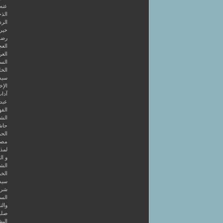
عنه
الذخ
الرد
خير 
رضوا
الع
العر
السا
الخل
سيد
الإخ
آداب
عبد 
الفه
الشر
حاش
الحر
مصط
لمذه
و ال
الشا
الخر
سيد
شرح
الس
والن
صلو
البش