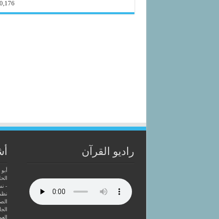
0,176
راديو القرآن
أش
أبو 
الحل
- ن
نظم
الصا
الجا
العم