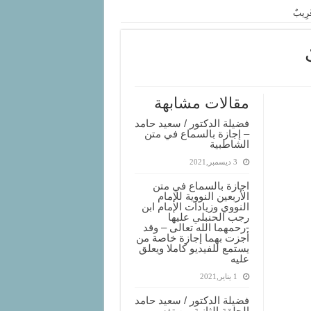
قَرِيبٌ
ٌ
مقالات مشابهة
فضيلة الدكتور / سعيد حامد
– إجازة بالسماع في متن
الشاطبية
3 ديسمبر,2021
اجازة بالسماع في متن
الأربعين النووية للإمام
النووي وزيادات الإمام ابن
رجب الحنبلي عليها
-رحمهما الله تعالى – وقد
أجزت بهما إجازة خاصة من
يستمع للفيديو كاملا ويعلق
عليه
1 يناير,2021
فضيلة الدكتور / سعيد حامد
الحلقة الثانية من تفسير