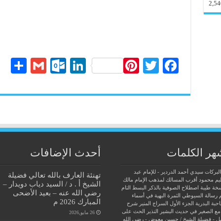
2,54
S
G
O
Li
Pi
T
Fa
ha
m
ut
nk
nt
wi
ce
re
ail
lo
ed
er
tte
bo
ok
In
es
r
ok
.c
t
o
هر الكلمات
أحدث الإضافات
m
البركات سيدي أحمد الدردير - للإمام عبد
تهنئة العارف بالله تعالي فضيلة
يم محمود
أقرب المسالك لمذهب الإمام مالك
الشيخ أ . د / السيد دياب دويدار –
سخة طيبة
اصطلاح الصوفية بالذكر
البسط التام
رضي الله عنه – بعيد الأضحى
 رسالة السيوطي
الثمرة البهية في أسماء
المبارك 2026 م
حبة البدرية
الجزء الأول السراج المنير شرح
مع الصغير في حديث البشير النذير
الحث على
26 مايو,2026
ل - فضيلة الشيخ / حسين معوض - رضي الله