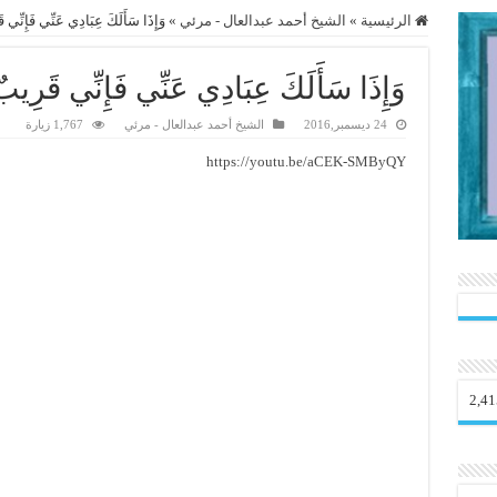
الرئيسية
»
الشيخ أحمد عبدالعال - مرئي
»
وَإِذَا سَأَلَكَ عِبَادِي عَنِّي فَإِنِّي 
وَإِذَا سَأَلَكَ عِبَادِي عَنِّي فَإِنِّي قَرِيب
24 ديسمبر,2016
الشيخ أحمد عبدالعال - مرئي
1,767 زيارة
https://youtu.be/aCEK-SMByQY
2,41