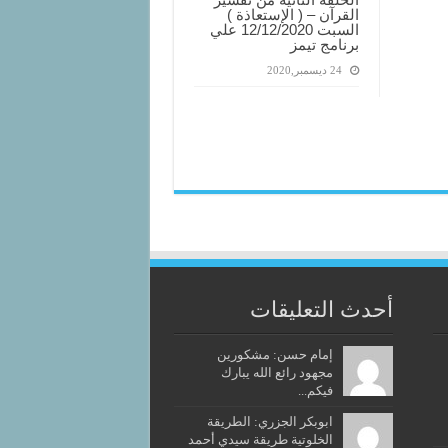
القرآن – ( الإستعاذة )
السبت 12/12/2020 علي
برنامج تيمز
24 ديسمبر,2020
أحدث التعليقات
إمام حسن: مشكورين
مجهود رائع الله يبارك
فيكم...
ابوبكر الجزري: الطريقة
الخلوتية طريقة سيدي أحمد