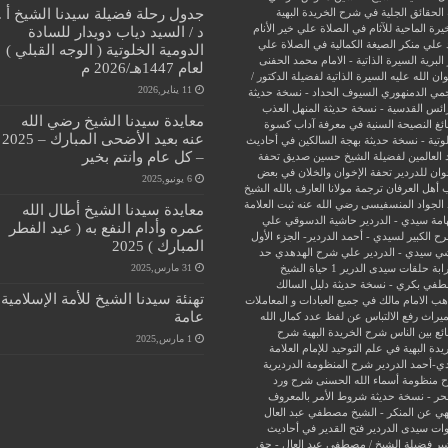
جدول رحلة فضيلة سيدنا الشيخ أ .
الحقائق الجلية في شرح الخريدة البهية
يرة الماحية للآثام في الصلاة علي خير الأنام
د / السيد دياب دويدار للسادة
 علي منكر الصيغة الكمالية في الصلاة علي
الدومية الخلوتية ( الوجه القبلي )
البرية
السيرة الذاتية - الامام محمد الحفنى
لعام 1447هـ/2026 م
ن الله عليه
السيرة الذاتية لفضيلة الدكتور /
11 يناير,2026
جمي الدمنهوري
السيوف الحداد - نسخة حديثة
ائس القدسية - نسخة حديثة
المنهل العذب
معايدة سيدنا الشيخ رضي الله
ئغ
النصيحة السنية في معرفة آداب كسوة
عنه بعيد الأضحى المبارك – 2025
وتية - نسخة حديثة
بهجة السالكين في أحاديث
– كل عام وانتم بخير
 العالمين لفضيلة الشيخ حسين صديق
تحفة
وان للدردير
تحفة الإخوان والخلان في بعض
6 يونيو,2025
 أهل العرفان
ترجمة مولانا العارف بالله الشيخ
الجواد المنسفيسى رضي الله عنه
ثبت العلامة
معايدة سيدنا الشيخ أطال الله
امة سيدي - الدردير
حاشية الدسوقي علي
عمره وأدام النفع به ( عيد الفطر
ح الكبير لسيدي - أحمد الدردير- الجزء الأول
المبارك ) 2025
ي سيدي - الدردير علي شرح الهدهدي
حد
31 مارس,2025
ابة
حلقات سيدى الدرير 1
حياة الشيخ
في بكري - نسخة حديثة
دليل السالك
تهنئة سيدنا الشيخ للأمة الإسلامية
ب الامام مالك في جميع العبادات و المعاملات
عامة
ميراث
رفع الالتباس عن لفظ عدد كمال الله
ئع بين الناس
شرح الخريدة البهية
شرح
1 مارس,2025
يدة البهية في علم التوحيد للإمام العلامة
ي-أحمد الدردير
شرح المنظومة الدرديرية
 منظومة أسماء الله الحسنى
شرح ورد
حر - نسخة حديثة
شروط الأمر بالمعروف
هي عن المنكر - الشيخ مصطفي عبد العال
ات سيدى الدردير
فتح القدير في أحاديث
ير
فضيلة الشيخ / مصطفى عبد العال - حق