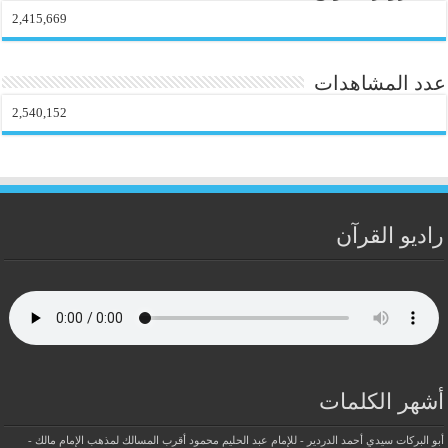
2,415,669
عدد المشاهدات
2,540,152
راديو القرآن
أشهر الكلمات
أبو البركات سيدي أحمد الدردير - للإمام عبد الحليم محمود
أقرب المسالك لمذهب الإمام مالك -