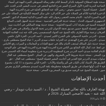
نسخة طيبة
اصطلاح الصوفية بالذكر
البسط التام نظم رسالة السيوطي
الثمرة البهية في أسماء
الصاحبة البدرية
الجزء الأول السراج المنير شرح الجامع الصغير في حديث البشير النذير
الحث على
العمل - فضيلة الشيخ / حسين معوض - رضي الله عنه
الحقائق الجلية في شرح الخريدة البهية
الذخيرة الماحية للآثام في الصلاة علي خير الأنام
الرد علي منكر الصيغة الكمالية في الصلاة علي خير
البرية
السيرة الذاتية - الامام محمد الحفنى رضوان الله عليه
السيرة الذاتية لفضيلة الدكتور / العجمي
الدمنهوري
السيوف الحداد - نسخة حديثة
العرائس القدسية - نسخة حديثة
المنهل العذب السائغ
النصيحة السنية في معرفة آداب كسوة الخلوتية - نسخة حديثة
بهجة السالكين في أحاديث سيد
العالمين لفضيلة الشيخ حسين صديق
تحفة الإخوان للدردير
تحفة الإخوان والخلان في بعض آداب أهل
العرفان
ترجمة مولانا العارف بالله الشيخ عبد الجواد المنسفيسى رضي الله عنه
ثبت العلامة الفهامة
سيدي - الدردير
حاشية الدسوقي علي الشرح الكبير لسيدي - أحمد الدردير- الجزء الأول
حاشي
سيدي - الدردير علي شرح الهدهدي
حد الحرابة
حلقات سيدى الدرير 1
حياة الشيخ مصطفي بكري -
نسخة حديثة
دليل السالك لمذهب الامام مالك في جميع العبادات و المعاملات و الميراث
رفع الالتباس
عن لفظ عدد كمال الله الشائع بين الناس
شرح الخريدة البهية
شرح الخريدة البهية في علم التوحيد
للإمام العلامة سيدي-أحمد الدردير
شرح المنظومة الدرديرية
شرح منظومة أسماء الله الحسنى
شرح
ورد السحر - نسخة حديثة
شروط الأمر بالمعروف والنهي عن المنكر - الشيخ مصطفي عبد العال
صلوات سيدى الدردير
فتح القدير في أحاديث البشير
فضيلة الشيخ / مصطفى عبد العال - حق
الطريق
قال الاستاذ
كتاب اللباب في البر والصلة والآداب - الجزء الثاني
مجموع به 11 كتاب
مجموع
فيه 4 كتب أولها قصائد في طريق الصوفية
مخطوطة بلغة المريد لسيدي مصطفي البكري
معرض
صور - فضيلة الشيخ عبد الرشيد صديق
ورد السحر
ورد السحر - نسخة حديثة
أحدث الإضافات
تهنئة العارف بالله تعالي فضيلة الشيخ أ . د / السيد دياب دويدار – رضي
الله عنه – بعيد الأضحى المبارك 2026 م
26 مايو,2026
جدول رحلة فضيلة سيدنا الشيخ أ . د / السيد دياب دويدار للسادة