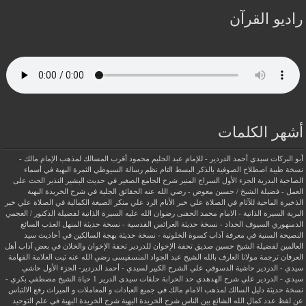
راديو القرآن
أشهر الكلمات
أبو البركات سيدي أحمد الدردير - للإمام عبد الحليم محمود
أقرب المسالك لمذهب الإمام مالك -
نسخة طيبة
اصطلاح الصوفية بالذكر
البسط التام نظم رسالة السيوطي
الثمرة البهية في أسماء
الصاحبة البدرية
الجزء الأول السراج المنير شرح الجامع الصغير في حديث البشير النذير
الحث على
العمل - فضيلة الشيخ / حسين معوض - رضي الله عنه
الحقائق الجلية في شرح الخريدة البهية
الذخيرة الماحية للآثام في الصلاة علي خير الأنام
الرد علي منكر الصيغة الكمالية في الصلاة علي خير
البرية
السيرة الذاتية - الامام محمد الحفنى رضوان الله عليه
السيرة الذاتية لفضيلة الدكتور / العجمي
الدمنهوري
السيوف الحداد - نسخة حديثة
العرائس القدسية - نسخة حديثة
المنهل العذب السائغ
النصيحة السنية في معرفة آداب كسوة الخلوتية - نسخة حديثة
بهجة السالكين في أحاديث سيد
العالمين لفضيلة الشيخ حسين صديق
تحفة الإخوان للدردير
تحفة الإخوان والخلان في بعض آداب أهل
العرفان
ترجمة مولانا العارف بالله الشيخ عبد الجواد المنسفيسى رضي الله عنه
ثبت العلامة الفهامة
سيدي - الدردير
حاشية الدسوقي علي الشرح الكبير لسيدي - أحمد الدردير- الجزء الأول
حاشي
سيدي - الدردير علي شرح الهدهدي
حد الحرابة
حلقات سيدى الدرير 1
حياة الشيخ مصطفي بكري -
نسخة حديثة
دليل السالك لمذهب الامام مالك في جميع العبادات و المعاملات و الميراث
رفع الالتباس
عن لفظ عدد كمال الله الشائع بين الناس
شرح الخريدة البهية
شرح الخريدة البهية في علم التوحيد