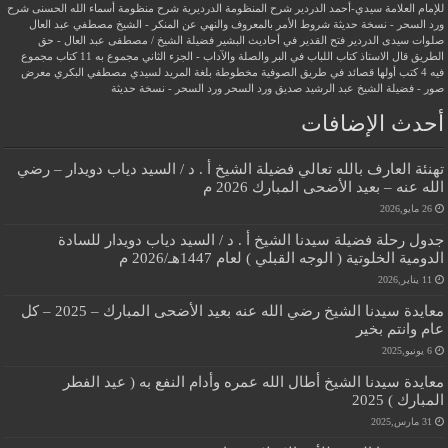
للإمام العلامة سيدي-أحمد الدردير
شرح المنظومة الدرديرية
شرح منظومة أسماء الله الحسنى
شرح
ورد السحر - نسخة حديثة
شروط الأمر بالمعروف والنهي عن المنكر - الشيخ مصطفي عبد العال
صلوات سيدى الدردير
فتح القدير في أحاديث البشير
فضيلة الشيخ / مصطفى عبد العال - حق
الطريق
قال الاستاذ
كتاب اللباب في البر والصلة والآداب - الجزء الثاني
مجموع به 11 كتاب
مجموع
فيه 4 كتب أولها قصائد في طريق الصوفية
مخطوطة بلغة المريد لسيدي مصطفي البكري
معرض
صور - فضيلة الشيخ عبد الرشيد صديق
ورد السحر
ورد السحر - نسخة حديثة
أحدث الإضافات
تهنئة العارف بالله تعالي فضيلة الشيخ أ . د / السيد دياب دويدار – رضي
الله عنه – بعيد الأضحى المبارك 2026 م
26 مايو,2026
جدول رحلة فضيلة سيدنا الشيخ أ . د / السيد دياب دويدار للسادة
الدومية الخلوتية ( الوجه القبلي ) لعام 1447هـ/2026 م
11 يناير,2026
معايدة سيدنا الشيخ رضي الله عنه بعيد الأضحى المبارك – 2025 – كل
عام وانتم بخير
6 يونيو,2025
معايدة سيدنا الشيخ أطال الله عمره وأدام النفع به ( عيد الفطر
المبارك ) 2025
31 مارس,2025