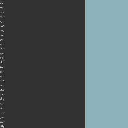
الجا
العم
عنه
الذخ
الرد
خير 
رضوا
الع
العر
السا
الخل
سيد
الإخ
آداب
عبد 
الفه
الشر
حاش
الحر
مصط
لمذه
و ال
الشا
الخر
سيد
شرح
الس
والن