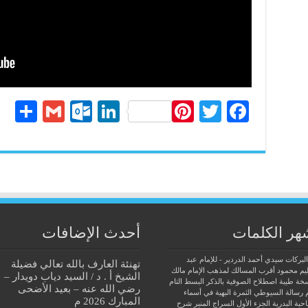
S
G
O
Li
Pi
T
Fa
ha
m
ut
nk
nt
wi
ce
re
ail
lo
ed
er
tte
bo
ok
In
es
r
ok
.c
t
o
هر الكلمات
أحدث الإضافات
m
البركات سيدي أحمد الدردير - للإمام عبد
تهنئة العارف بالله تعالي فضيلة
يم محمود
أقرب المسالك لمذهب الإمام مالك
الشيخ أ . د / السيد دياب دويدار –
سخة طيبة
اصطلاح الصوفية بالذكر
البسط التام
رضي الله عنه – بعيد الأضحى
 رسالة السيوطي
الثمرة البهية في أسماء
المبارك 2026 م
حبة البدرية
الجزء الأول السراج المنير شرح