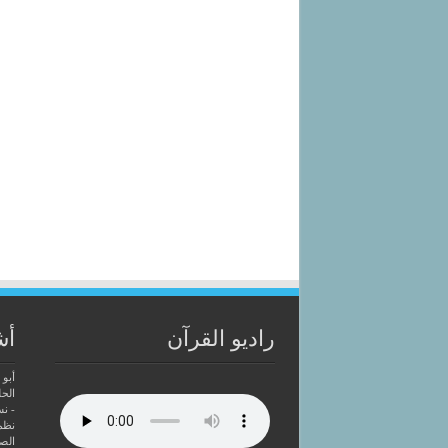
راديو القرآن
أش
أبو 
الحل
- ن
نظم
الصا