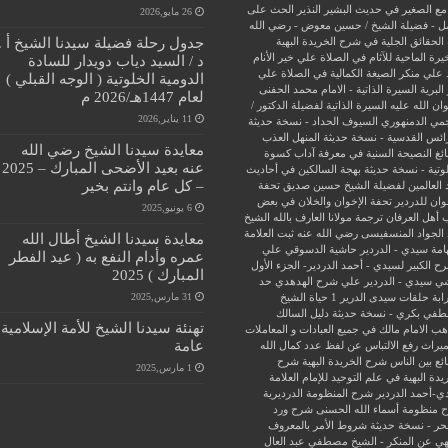
مع الصغير في حديث البشير النذير
الحث على
26 مايو,2026
ل - فضيلة الشيخ / حسين معوض - رضي الله
جدول رحلة فضيلة سيدنا الشيخ أ .
الحقائق الجلية في شرح الخريدة البهية
يرة الماحية للآثام في الصلاة علي خير الأنام
د / السيد دياب دويدار للسادة
 علي منكر الصيغة الكمالية في الصلاة علي
الدومية الخلوتية ( الوجه القبلي )
البرية
السيرة الذاتية - الامام محمد الحفنى
لعام 1447هـ/2026 م
ن الله عليه
السيرة الذاتية لفضيلة الدكتور /
11 يناير,2026
جمي الدمنهوري
السيوف الحداد - نسخة حديثة
ائس القدسية - نسخة حديثة
المنهل العذب
معايدة سيدنا الشيخ رضي الله
ئغ
النصيحة السنية في معرفة آداب كسوة
عنه بعيد الأضحى المبارك – 2025
وتية - نسخة حديثة
بهجة السالكين في أحاديث
– كل عام وانتم بخير
 العالمين لفضيلة الشيخ حسين صديق
تحفة
وان للدردير
تحفة الإخوان والخلان في بعض
6 يونيو,2025
 أهل العرفان
ترجمة مولانا العارف بالله الشيخ
الجواد المنسفيسى رضي الله عنه
ثبت العلامة
معايدة سيدنا الشيخ أطال الله
امة سيدي - الدردير
حاشية الدسوقي علي
عمره وأدام النفع به ( عيد الفطر
ح الكبير لسيدي - أحمد الدردير- الجزء الأول
المبارك ) 2025
ي سيدي - الدردير علي شرح الهدهدي
حد
31 مارس,2025
ابة
حلقات سيدى الدرير 1
حياة الشيخ
في بكري - نسخة حديثة
دليل السالك
تهنئة سيدنا الشيخ للأمة الإسلامية
ب الامام مالك في جميع العبادات و المعاملات
عامة
ميراث
رفع الالتباس عن لفظ عدد كمال الله
ئع بين الناس
شرح الخريدة البهية
شرح
1 مارس,2025
يدة البهية في علم التوحيد للإمام العلامة
ي-أحمد الدردير
شرح المنظومة الدرديرية
 منظومة أسماء الله الحسنى
شرح ورد
حر - نسخة حديثة
شروط الأمر بالمعروف
هي عن المنكر - الشيخ مصطفي عبد العال