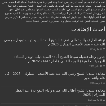
للإمام العلامة سيدي-أحمد الدردير
شرح المنظومة الدرديرية
شرح منظومة أسماء الله الحسنى
شرح
ورد السحر - نسخة حديثة
شروط الأمر بالمعروف والنهي عن المنكر - الشيخ مصطفي عبد العال
صلوات سيدى الدردير
فتح القدير في أحاديث البشير
فضيلة الشيخ / مصطفى عبد العال - حق
الطريق
قال الاستاذ
كتاب اللباب في البر والصلة والآداب - الجزء الثاني
مجموع به 11 كتاب
مجموع
فيه 4 كتب أولها قصائد في طريق الصوفية
مخطوطة بلغة المريد لسيدي مصطفي البكري
معرض
صور - فضيلة الشيخ عبد الرشيد صديق
ورد السحر
ورد السحر - نسخة حديثة
أحدث الإضافات
تهنئة العارف بالله تعالي فضيلة الشيخ أ . د / السيد دياب دويدار – رضي
الله عنه – بعيد الأضحى المبارك 2026 م
26 مايو,2026
جدول رحلة فضيلة سيدنا الشيخ أ . د / السيد دياب دويدار للسادة
الدومية الخلوتية ( الوجه القبلي ) لعام 1447هـ/2026 م
11 يناير,2026
معايدة سيدنا الشيخ رضي الله عنه بعيد الأضحى المبارك – 2025 – كل
عام وانتم بخير
6 يونيو,2025
معايدة سيدنا الشيخ أطال الله عمره وأدام النفع به ( عيد الفطر
المبارك ) 2025
31 مارس,2025