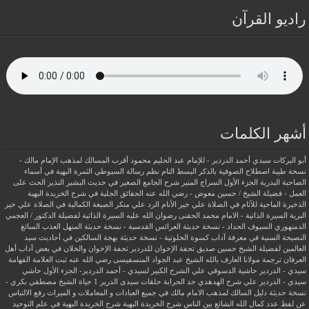
راديو القرآن
أشهر الكلمات
أبو البركات سيدي أحمد الدردير - للإمام عبد الحليم محمود
أقرب المسالك لمذهب الإمام مالك -
نسخة طيبة
اصطلاح الصوفية بالذكر
البسط التام نظم رسالة السيوطي
الثمرة البهية في أسماء
الصاحبة البدرية
الجزء الأول السراج المنير شرح الجامع الصغير في حديث البشير النذير
الحث على
العمل - فضيلة الشيخ / حسين معوض - رضي الله عنه
الحقائق الجلية في شرح الخريدة البهية
الذخيرة الماحية للآثام في الصلاة علي خير الأنام
الرد علي منكر الصيغة الكمالية في الصلاة علي خير
البرية
السيرة الذاتية - الامام محمد الحفنى رضوان الله عليه
السيرة الذاتية لفضيلة الدكتور / العجمي
الدمنهوري
السيوف الحداد - نسخة حديثة
العرائس القدسية - نسخة حديثة
المنهل العذب السائغ
النصيحة السنية في معرفة آداب كسوة الخلوتية - نسخة حديثة
بهجة السالكين في أحاديث سيد
العالمين لفضيلة الشيخ حسين صديق
تحفة الإخوان للدردير
تحفة الإخوان والخلان في بعض آداب أهل
العرفان
ترجمة مولانا العارف بالله الشيخ عبد الجواد المنسفيسى رضي الله عنه
ثبت العلامة الفهامة
سيدي - الدردير
حاشية الدسوقي علي الشرح الكبير لسيدي - أحمد الدردير- الجزء الأول
حاشي
سيدي - الدردير علي شرح الهدهدي
حد الحرابة
حلقات سيدى الدرير 1
حياة الشيخ مصطفي بكري -
نسخة حديثة
دليل السالك لمذهب الامام مالك في جميع العبادات و المعاملات و الميراث
رفع الالتباس
عن لفظ عدد كمال الله الشائع بين الناس
شرح الخريدة البهية
شرح الخريدة البهية في علم التوحيد