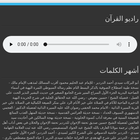
راديو القرآن
أشهر الكلمات
أبو البركات سيدي أحمد الدردير - للإمام عبد الحليم محمود
أقرب المسالك لمذهب الإمام مالك -
نسخة طيبة
اصطلاح الصوفية بالذكر
البسط التام نظم رسالة السيوطي
الثمرة البهية في أسماء
الصاحبة البدرية
الجزء الأول السراج المنير شرح الجامع الصغير في حديث البشير النذير
الحث على
العمل - فضيلة الشيخ / حسين معوض - رضي الله عنه
الحقائق الجلية في شرح الخريدة البهية
الذخيرة الماحية للآثام في الصلاة علي خير الأنام
الرد علي منكر الصيغة الكمالية في الصلاة علي خير
البرية
السيرة الذاتية - الامام محمد الحفنى رضوان الله عليه
السيرة الذاتية لفضيلة الدكتور / العجمي
الدمنهوري
السيوف الحداد - نسخة حديثة
العرائس القدسية - نسخة حديثة
المنهل العذب السائغ
النصيحة السنية في معرفة آداب كسوة الخلوتية - نسخة حديثة
بهجة السالكين في أحاديث سيد
العالمين لفضيلة الشيخ حسين صديق
تحفة الإخوان للدردير
تحفة الإخوان والخلان في بعض آداب أهل
العرفان
ترجمة مولانا العارف بالله الشيخ عبد الجواد المنسفيسى رضي الله عنه
ثبت العلامة الفهامة
سيدي - الدردير
حاشية الدسوقي علي الشرح الكبير لسيدي - أحمد الدردير- الجزء الأول
حاشي
سيدي - الدردير علي شرح الهدهدي
حد الحرابة
حلقات سيدى الدرير 1
حياة الشيخ مصطفي بكري -